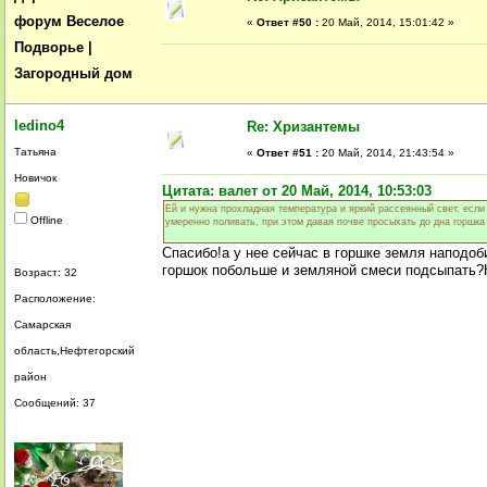
форум Веселое
«
Ответ #50 :
20 Май, 2014, 15:01:42 »
Подворье |
Загородный дом
ledino4
Re: Хризантемы
Татьяна
«
Ответ #51 :
20 Май, 2014, 21:43:54 »
Новичок
Цитата: валет от 20 Май, 2014, 10:53:03
Ей и нужна прохладная температура и яркий рассеянный свет, если 
Offline
умеренно поливать, при этом давая почве просыхать до дна горшка
Спасибо!а у нее сейчас в горшке земля наподо
горшок побольше и земляной смеси подсыпать?К
Возраст: 32
Расположение:
Самарская
область,Нефтегорский
район
Сообщений: 37