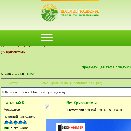
ФОРУМ
ПОМОЩЬ
КАЛЕНДАРЬ
ВОЙТИ
РЕГИСТРАЦИЯ
Деревенский форум Веселое Подворье | Загородный дом
Дачники, дача, сад, огород
>
Цветник
) >
Хризантемы
« предыдущая тема
следующ
Страниц:
1
2
[
3
]
Вниз
Автор
Тема: Хризантемы (Прочитано 2399 раз)
0 Пользователей и 1 Гость смотрят эту тему.
ТатьянаSK
Re: Хризантемы
Модератор
«
Ответ #50 :
20 Май, 2014, 15:01:42 »
Почетный написатель
Online