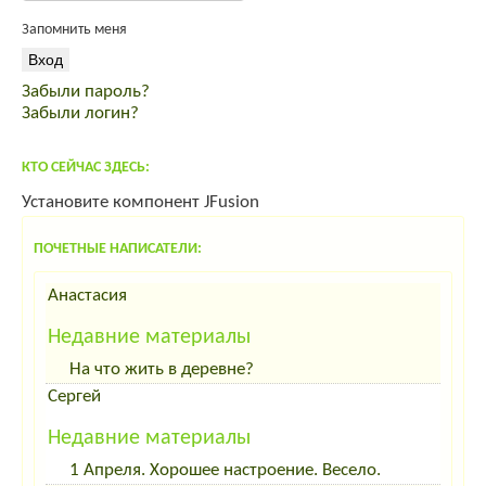
Инкубационное яйцо ROSS 308
Запомнить меня
Индейка от производителя
продам мясо кролика премиум класса
Забыли пароль?
спас от вздутия живота
Забыли логин?
корма для интенсивного выращивания
КТО СЕЙЧАС ЗДЕСЬ:
Установите компонент JFusion
ПОЧЕТНЫЕ НАПИСАТЕЛИ:
Анастасия
Недавние материалы
На что жить в деревне?
Сергей
Недавние материалы
1 Апреля. Хорошее настроение. Весело.