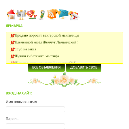
ЯРМАРКА:
Продаю поросят венгерской мангалицы
Племенной козёл Жемчуг Ламанчский )
сруб на заказ
Щенки тибетского мастифа
Щенок-метис кавказской овчарки(3/4)
Племенные Нетели
ВСЕ ОБЪЯВЛЕНИЯ
ДОБАВИТЬ СВОЕ
Нетели Черно-пестрой породы
КРС Казахской Белоголовой породы
Нетели породы Абердин Ангус
ВХОД НА САЙТ:
Нубийский козлик
Участок 180 км от Москвы
Имя пользователя
Помогите преобрести инкуб.яйцо.
Яйцо инкубационное Юрловская, Павловская
Пароль
Продам молодых петухов Малинов Михелинская кукушка
Щенки тибетского мастифа