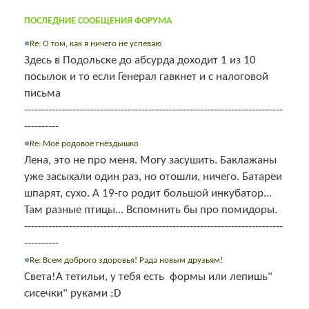
ПОСЛЕДНИЕ СООБЩЕНИЯ ФОРУМА
Re: О том, как я ничего не успеваю
Здесь в Подольске до абсурда доходит 1 из 10
посылок и то если Генерал гавкнет и с налоговой
письма
---------------------------------------------------------------------------
----------
Re: Моё родовое гнёздышко
Лена, это не про меня. Могу засушить. Баклажаны
уже засыхали один раз, но отошли, ничего. Батареи
шпарят, сухо. А 19-го родит большой инкубатор...
Там разные птицы... Вспомнить бы про помидоры.
---------------------------------------------------------------------------
----------
Re: Всем доброго здоровья! Рада новым друзьям!
Света!А тетильи, у тебя есть формы или лепишь"
сисечки" руками ;D