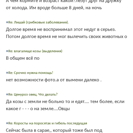
А чем кормите и возраст какой?Лезут друг на дружку
от холода. Им вроде больше 8 дней, на ночь
Re: Лишай (грибковые заболевания).
Долгое время не воспринимал этот недуг в серьез.
Потом долгое время не мог вылечить своих животных о
Re: влагалище козы (выделения)
В общем всё по
Re: Срочно нужна помощь!
нет возможности фото.а от вымени далеко .
Re: Ценуроз овец. Что делать?
Да козы с земли не больно то и едят.... тем более, если
какое г - - - о на земле....Овцы
Re: Коросты на поросятах и гибель последущая
Сейчас была в сарае,, который тоже был под