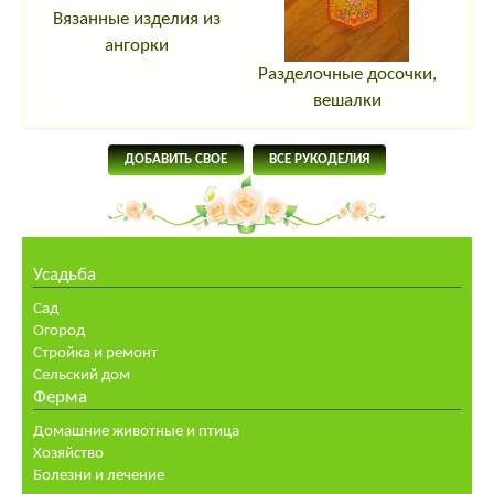
Вязанные изделия из
ангорки
Разделочные досочки,
вешалки
ДОБАВИТЬ СВОЕ
ВСЕ РУКОДЕЛИЯ
Усадьба
Сад
Огород
Стройка и ремонт
Сельский дом
Ферма
Домашние животные и птица
Хозяйство
Болезни и лечение