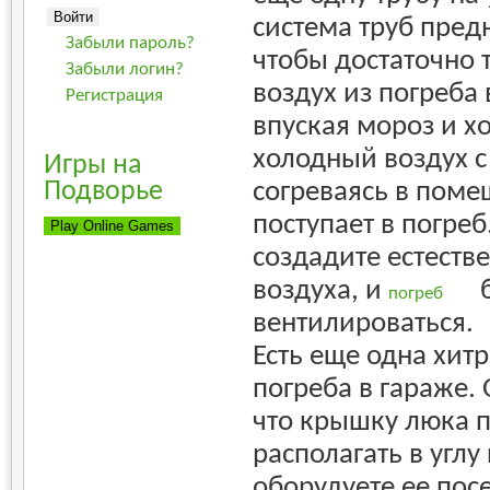
система труб пред
Забыли пароль?
чтобы достаточно 
Забыли логин?
воздух из погреба
Регистрация
впуская мороз и х
холодный воздух с
Игры на
согреваясь в поме
Подворье
поступает в погре
создадите естест
воздуха, и
б
погреб
вентилироваться.
Есть еще одна хитр
погреба в гараже. 
что крышку люка 
располагать в углу
оборудуете ее пос