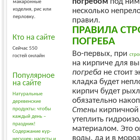
погребом
под ним
макаронные
несколько непрел
изделия, рис или
перловку.
правил.
ПРАВИЛА СТР
Кто на сайте
ПОГРЕБА
Сейчас 550
Во-первых, при
стро
гостей онлайн
на кирпиче для в
погреба
не стоит э
Популярное
кладка будет непл
на сайте
кирпич будет рыхл
Натуральные
обязательно накоп
деревенские
Стены
кирпичной 
продукты: чтобы
каждый день –
утеплить гидроиз
праздник!
материалом. Это 
Содержание кур-
воды, да и в мороз
несушек- насесты и