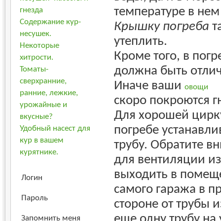
температуре в нем
гнезда
Содержание кур-
Крышку погреба
т
несушек.
утеплить.
Некоторые
Кроме того, в пог
хитрости.
должна быть отли
Томаты-
сверхранние,
Иначе ваши
овощи
ранние, лежкие,
скоро покроются г
урожайные и
Для хорошей цирк
вкусные?
погребе устанавл
Удобный насест для
кур в вашем
трубу. Обратите вн
курятнике.
для вентиляции и
выходить в помеще
Логин
самого гаража в 
Пароль
стороне от трубы 
еще одну трубу на 
Запомнить меня