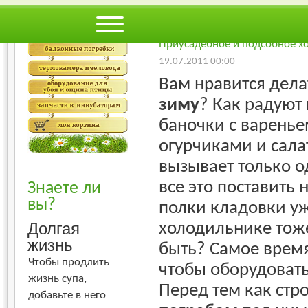
Худший
Лучший
-
Загородный дом
Приусадебное и подсобное х
19.07.2011 00:00
Вам нравится дел
зиму
? Как радуют 
баночки с варень
огурчиками и сала
вызывает только о
все это поставить 
Знаете ли
вы?
полки кладовки уж
холодильнике тоже
Долгая
жизнь
быть? Самое время
Чтобы продлить
чтобы оборудоват
жизнь супа,
Перед тем как стр
добавьте в него