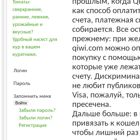
прошлым, когда Q
Томаты-
как способ оплати
сверхранние,
ранние, лежкие,
счета, платежная 
урожайные и
собирается. Все ос
вкусные?
прежнему: при же
Удобный насест для
qiwi.com можно о
кур в вашем
курятнике.
покупку с помощью
которые уже лежа
Логин
счету. Дискриминац
Пароль
не любит публико
Visa, пожалуй, тол
Запомнить меня
пресечена.
Забыли пароль?
Дальше больше: в
Забыли логин?
привязать к кошел
Регистрация
чтобы лишний раз 