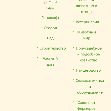
Болезни
дома и
животных и
сада
птицы
Ландшафт
Ветеринария
Огород
Животный
Сад
мир
Строительство
Приусадебное
и подсобное
Частный
хозяйство
дом
Птицеводство
Сельхозтехника
и
оборудование
Советы от
фермеров