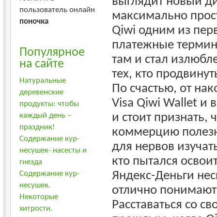
выглядит новый д
пользователь онлайн
максимально прос
поночка
Qiwi одним из пер
платежные термин
Популярное
там и стал излюбл
на сайте
тех, кто продвинут
Натуральные
По счастью, от на
деревенские
Visa Qiwi Wallet и 
продукты: чтобы
и стоит признать, 
каждый день –
праздник!
коммерцию полезн
Содержание кур-
для нервов изучать
несушек- насесты и
кто пытался осво
гнезда
Яндекс-Деньги нес
Содержание кур-
несушек.
отлично понимают,
Некоторые
Расставаться со с
хитрости.