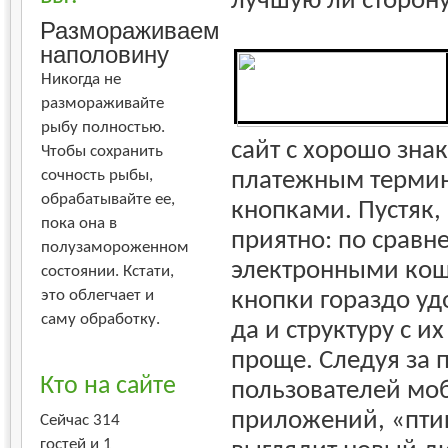
лучшую ли сторону
Размораживаем
наполовину
Никогда не
размораживайте
рыбу полностью.
сайт с хорошо зн
Чтобы сохранить
платежным терми
сочность рыбы,
обрабатывайте ее,
кнопками. Пустяк, 
пока она в
приятно: по сравн
полузамороженном
электронными кош
состоянии. Кстати,
кнопки гораздо уд
это облегчает и
саму обработку.
да и структуру с 
проще. Следуя за 
Кто на сайте
пользователей мо
приложений, «птиц
Сейчас 314
гостей и 1