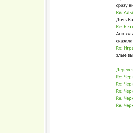
сразу ви
Re: Аль
Дочь Ва
Re: Без
Анатоли
сказала,
Re: Игр
злые в
Деревен
Re: Чер
Re: Чер
Re: Чер
Re: Чер
Re: Чер