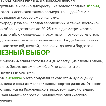
 плоды свойственны для сибирской
яблони
.
крупные, а именно дикоростущие зеленоплодные
яблони
,
оторых достигают такого размера, как – до 40 мм в
ре являются северо-американские.
очередь размеры плодов европейских, а также восточно-
их яблонь достигают до 20-25 мм в диаметре. Форма
стущих яблок следующая: округлые, плоскоокруглые, как
удлиненные, удлиненно-конические. Плоды бывают таких
, как: зеленой, желтой, красной и до почти бордовой.
ЛЕЗНЫЙ ВЫБОР
и с биохимическим состоянием дикорастущие плоды яблонь,
вило, богаче витаминами С и Р по сравнению с
вируемыми сортами.
гих
выставках
часто получали самую отличную оценку
ы, вина и соки из мелкоплодовых сортов
ранеток
. Эти соки
готовились на Красноярской плодово-ягодной станции,
я занималась вопросами химико-технологического
учения.