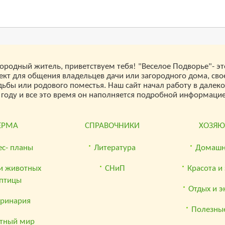
городный житель, приветствуем тебя! "Веселое Подворье"- эт
ект для общения владельцев дачи или загородного дома, сво
дьбы или родового поместья. Наш сайт начал работу в далек
 году и все это время он наполняется подробной информацией
ЕРМА
СПРАВОЧНИКИ
ХОЗЯ
ес- планы
Литература
Домашн
и животных
СНиП
Красота и
 птицы
Отдых и э
еринария
Полезные
тный мир