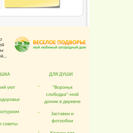
о
ей
ом
...
ЮШКА
ДЛЯ ДУШИ
ий уют
"Воронья
слободка"-мой
 здоровье
домик в деревне
котуризм
Заставки и
фотообои
 советы