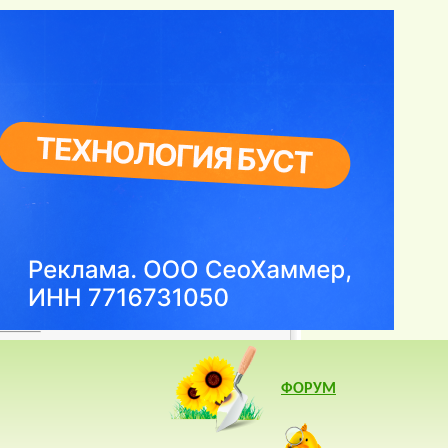
они
ФОРУМ
Изба- читальня