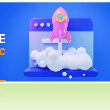
=>
Сад
=>
Садовые деревья
=> Дикие, но такие полезные ябл
газин
*
Объявления
*
е, но такие полезные яблони
 пользователей:
/ 1