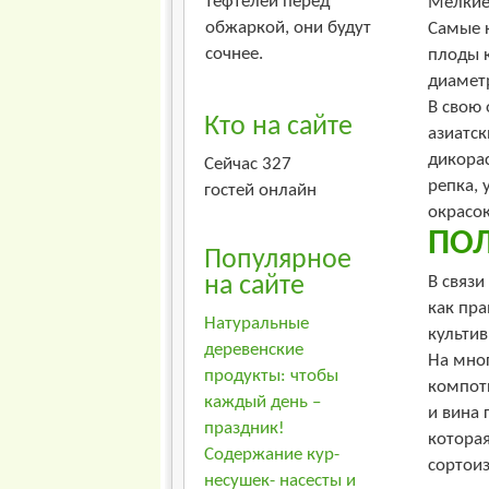
тефтелей перед
Мелкие
обжаркой, они будут
Самые 
сочнее.
плоды к
диамет
В свою 
Кто на сайте
азиатск
дикора
Сейчас 327
репка, 
гостей онлайн
окрасок
ПО
Популярное
В связ
на сайте
как пра
Натуральные
культи
деревенские
На мно
продукты: чтобы
компот
каждый день –
и вина 
праздник!
котора
Содержание кур-
сортоиз
несушек- насесты и