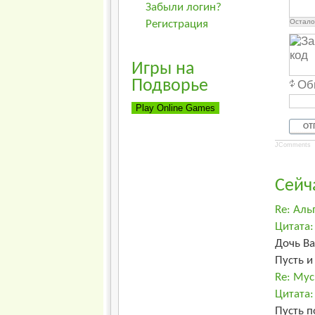
Забыли логин?
Остало
Регистрация
Игры на
Подворье
Об
ОТ
JComments
Сейч
Re: Аль
Цитата: 
Дочь Ва
Пусть и
Re: Мус
Цитата:
Пусть п