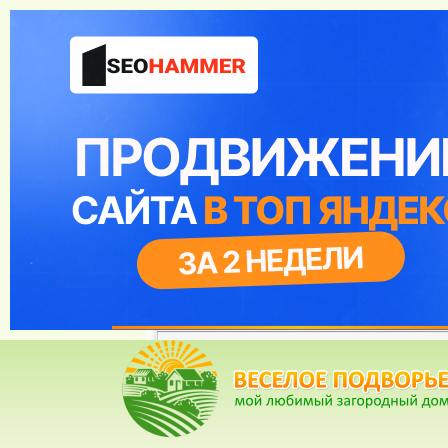
Веселое Подворье- Главная страница
*
Главная
*
Форум
*
Энциклопедия
*
Ма
Дики
Рейтинг