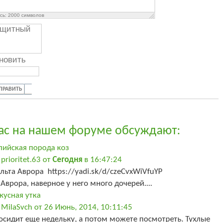
сь:
2000
символов
новить
ПРАВИТЬ
ас на нашем форуме обсуждают:
пийская порода коз
prioritet.63 от
Сегодня
в 16:47:24
льта Аврора https://yadi.sk/d/czeCvxWiVfuYP
 Аврора, наверное у него много дочерей....
кусная утка
 MilaSvch от 26 Июнь, 2014, 10:11:45
осидит еще недельку, а потом можете посмотреть. Тухлые