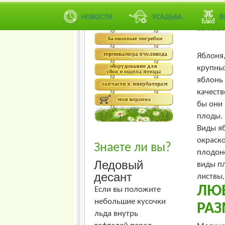
Худший
Сад
-
Д
НОВОСТИ
УСАДЬБА
Ф
22.02.20
Яблоня,
крупны
яблонь
качеств
бы они 
плоды.
Виды я
окраск
Знаете ли вы?
плодон
Ледовый
виды пл
десант
листвы,
ЛЮ
Если вы положите
небольшие кусочки
РАЗ
льда внутрь