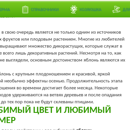
Лучший
еревья
ЕРМА
СПРАВОЧНИКИ
ХОЗЯЮШКА
ДЛ
12 15:07
 в свою очередь является не только одним из источников
х фруктов или плодовым растением. Многие из любителей
 выращивают множество дикорастущих, которые служат в
е всего лишь декоративных растений. Несмотря на то, как
не выглядели, основным достоинством яблонь являются их
блонь с крупным плодоношением и красивой, яркой
ой необычно эффектны осенью. Продолжительность этапа
ошения во времени достигает более месяца. Некоторые
одов удерживаются на ветвях деревьев и после опадания
 до тех пор пока не будут склеваны птицами.
БИМЫЙ ЦВЕТ И ЛЮБИМЫЙ
МЕР