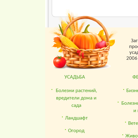
За
про
уса
2006
УСАДЬБА
Ф
Болезни растений,
Бизн
вредители дома и
Болезн
сада
и
Ландшафт
Вет
Огород
Живо