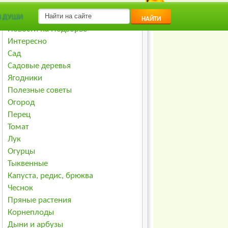
Я ДУШИ
Главная
НАЙТИ
Новости на Подворье
Интересно
Сад
Садовые деревья
Ягодники
Полезные советы
Огород
Перец
Томат
Лук
Огурцы
Тыквенные
Капуста, редис, брюква
Чеснок
Пряные растения
Корнеплоды
Дыни и арбузы