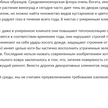
бных образцов. Средиземноморская флора очень богата, име
е растение виноград и сегодня часто дает тень во дворах сре
елик, но можно найти множество видов кустарников и цветов
ты радуют глаз в течение всего года, 8 местах с умеренным 
а - даже в умеренном климате они повышают теплоизоляцию 
ется в соответствии временем года, они нарушают строгий п
нимают на себя удары косого дождя, защищают строение от 
) имеет целью хотя бы частично восполнить утраченные зел
в. Последние нельзя назвать современным изобретением хот
ьного ковра заключалось в том, что, затеняя поверхность ст
екущий ремонт. Вместо дорогих декоративных элементов люд
 среды, мы не считаем преувеличением требование озеленят