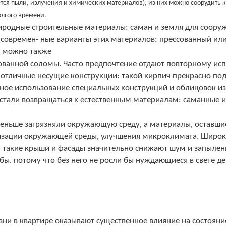
ется пыли, излучения и химических материалов), из них можно соорудить
олгого времени.
природные строительные материалы: саман и земля для соору
 современ- ные варианты этих материалов: прессованный и
о можно также
ованной соломы. Часто предпочтение отдают повторному исп
отличные несущие конструкции: такой кирпич прекрасно по
ное использование специальных конструкций и облицовок из
же стали возвращаться к естественным материалам: саманные
меньше загрязняли окружающую среду, а материалы, оставши
низации окружающей среды, улучшения микроклимата. Широк
ат, такие крыши и фасады значительно снижают шум и запыле
 бы. потому что без него не росли бы нуждающиеся в свете де
ни в квартире оказывают существенное влияние на состояние