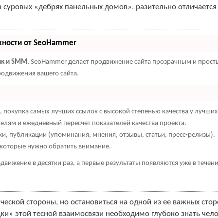
 суровых «дебрях панельных домов», разительно отличается 
жности от SeoHammer
ик и SMM.
SeoHammer делает продвижение сайта прозрачным и простым
родвижения вашего сайта.
 покупка самых лучших ссылок с высокой степенью качества у лучших
телям и ежедневный пересчет показателей качества проекта.
и, публикации (упоминания, мнения, отзывы, статьи, пресс-релизы).
а которые нужно обратить внимание.
одвижение в десятки раз, а первые результаты появляются уже в течен
ической стороны, но остановиться на одной из ее важных ст
ки» этой тесной взаимосвязи необходимо глубоко знать челов