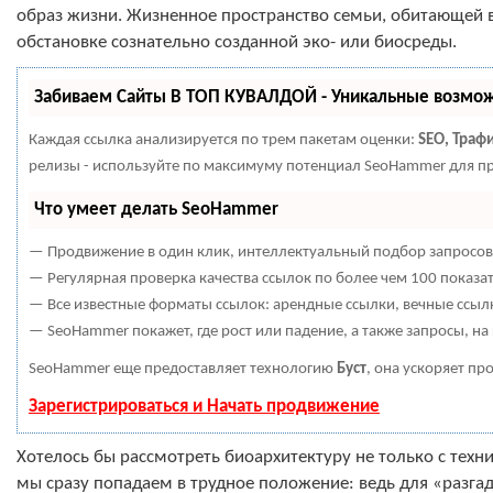
образ жизни. Жизненное пространство семьи, обитающей в
обстановке сознательно созданной эко- или биосреды.
Забиваем Сайты В ТОП КУВАЛДОЙ - Уникальные возмо
Каждая ссылка анализируется по трем пакетам оценки:
SEO, Траф
релизы - используйте по максимуму потенциал SeoHammer для п
Что умеет делать SeoHammer
— Продвижение в один клик, интеллектуальный подбор запросов,
— Регулярная проверка качества ссылок по более чем 100 показа
— Все известные форматы ссылок: арендные ссылки, вечные ссылк
— SeoHammer покажет, где рост или падение, а также запросы, н
SeoHammer еще предоставляет технологию
Буст
, она ускоряет пр
Зарегистрироваться и Начать продвижение
Хотелось бы рассмотреть биоархитектуру не только с техн
мы сразу попадаем в трудное положение: ведь для «разгад