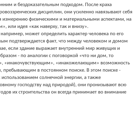
оронним и бездоказательным подходом. После краха
ровоззренческих дисциплин, они усиленно навязывают себя
я измерению физическими и материальными аспектами, на
, или идея «как наверху, так и внизу».
 например, может определить характер человека по его
самым подтверждается факт, что между человеком и домом
учае, если здание выражает внутренний мир живущих и
разом - по аналогии с поговоркой «что ни дом, то
им», «инакочувствующим», «инакожелающим» возможность
м, пребывающим в постоянном поиске. В этом поиске -
 использованием солнечной энергии, а также
овному господству над природой), они пронизывают всю
одов их строительства он всегда принимает во внимание