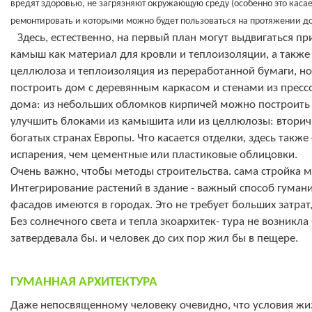
вредят здоровью, не загрязняют окружающую среду (особенно это каса
ремонтировать и которыми можно будет пользоваться на протяжении д
Здесь, естественно, на первый план могут выдвигаться 
камыш как материал для кровли и теплоизоляции, а также
целлюлоза и теплоизоляция из переработанной бумаги, н
построить дом с деревянным каркасом и стенами из пресс
дома: из небольших обломков кирпичей можно построить 
улучшить блоками из камышита или из целлюлозы: вторич
богатых странах Европы. Что касается отделки, здесь так
испарения, чем цементные или пластиковые облицовки.
Очень важно, чтобы методы строительства. сама стройка 
Интегрирование растений в здание - важный способ гума
фасадов имеются в городах. Это не требует больших затр
Без солнечного света и тепла зкоархитек- тура не возникла
затвердевала бы. и человек до сих пор жил бы в пещере.
ГУМАННАЯ АРХИТЕКТУРА
Даже непосвященному человеку очевидно, что условия жиз