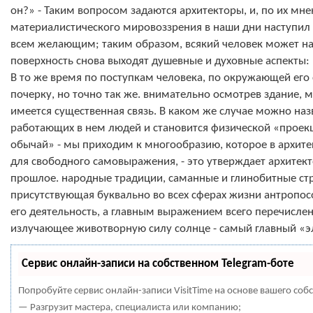
он?» - Таким вопросом задаются архитекторы, и, по их мн
материалистического мировоззрения в наши дни наступил 
всем желающим; таким образом, всякий человек может н
поверхность снова выходят душевные и духовные аспекты: н
В то же время по поступкам человека, по окружающей его
почерку, но точно так же. внимательно осмотрев здание, 
имеется существенная связь. В каком же случае можно наз
работающих в нем людей и становится физической «проекци
обычай» - мы приходим к многообразию, которое в архи
для свободного самовыражения, - это утверждает архитект
прошлое. народные традиции, саманные и глинобитные ст
присутствующая буквально во всех сферах жизни антропос
его деятельность, а главным выражением всего перечисле
излучающее животворную силу солнце - самый главный «э
Сервис онлайн-записи на собственном Telegram-боте
Попробуйте сервис онлайн-записи VisitTime на основе вашего собс
— Разгрузит мастера, специалиста или компанию;