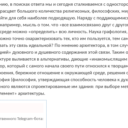
ению, в поисках ответа мы и сегодня сталкиваемся с одност
расцвет большого количества религиозных, философских, ми
айти для себя наиболее подходящую. Наряду с поддающимис
апример, мысль о том. что «все взаимосвязано друг с другом»
 среде можно «определить» всю личность. Наука графология,
можно точно охарактеризовать тех, кто им пользуется, тем 
вать эту связь идеальной? По мнению архитектора, в том сл
ей» духовного и душевного содержания этой связи. Таким об
тектуре выливается в альтернативы, дающие «инакомыслящ
ор, который с самого начала своего пути относился к творца
роения, бережное отношение к окружающей среде, решения с
офия (философия, утверждающая способность человека к дух
нного являются спроектированные им здания: при выборе мет
лемент» архитектуры.
твенного Telegram-бота: