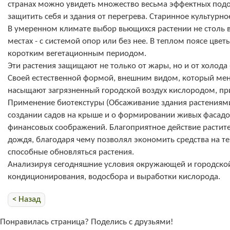
странах можно увидеть множество весьма эффектных подо
защитить себя и здания от перегрева. Старинное культурно
В умеренном климате выбор вьющихся растении не столь в
местах - с системой опор или без нее. В теплом поясе цве
коротким вегетационным периодом.
Эти растения защищают не только от жары, но и от холод
Своей естественной формой, внешним видом, который меня
насыщают загрязненный городской воздух кислородом, при
Применение биотекстуры (Обсаживание здания растениями
создании садов на крыше и о формировании живых фасадо
финансовых соображений. Благоприятное действие растител
дождя, благодаря чему позволял экономить средства на т
способные обновляться растения.
Анализируя сегодняшние условия окружающей и городской
кондиционирования, водосбора и выработки кислорода.
< Назад
Понравилась страница? Поделись с друзьями!