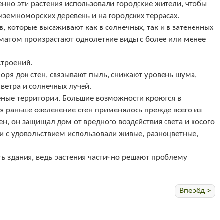
нно эти растения использовали городские жители, чтобы
диземноморских деревень и на городских террасах.
, которые высаживают как в солнечных, так и в затененных
климатом произрастают однолетние виды с более или менее
строений.
оря док стен, связывают пыль, снижают уровень шума,
ветра и солнечных лучей.
еные территории. Большие возможности кроются в
я раньше озеленение стен применялось прежде всего из
ен, он защищал дом от вредного воздействия света и косого
и с удовольствием использовали живые, разноцветные,
ь здания, ведь растения частично решают проблему
Вперёд >