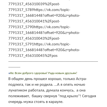
7791317_456310039%2Fpost-
7791317_5789https://vk.com/topic-
7791317_16681448?offset=920&z=photo-
7791317_456310041%2Fpost-
7791317_5790https://vk.com/topic-
7791317_16681448?offset=920&z=photo-
7791317_456310043%2Fpost-
7791317_5791https://vk.com/topic-
7791317_16681448?offset=920&z=photo-
7791317_456310045%2Fpos
---------------------------------------------------------------------------
----------
Re: Всем доброго здоровья! Рада новым друзьям!
В общем день прошел хорошо, только Астра-
подлюга, так и не родила. ...А я опять ночью
лунатиком работала, думала кончусь, а она
полеживает, башку свернув "под крыло"! Сегодня
очередь мужа стоять в карауле.