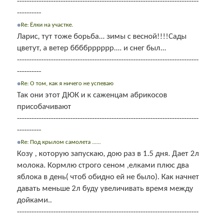
---------------------------------------------------------------------------
----------
Re: Ёлки на участке.
Ларис, тут тоже борьба... зимы с весной!!!!Сады
цветут, а ветер ббббрррррр.... и снег был...
---------------------------------------------------------------------------
----------
Re: О том, как я ничего не успеваю
Так они этот ДЮК и к саженцам абрикосов
присобачивают
---------------------------------------------------------------------------
----------
Re: Под крылом самолета ......
Козу , которую запускаю, дою раз в 1.5 дня. Дает 2л
молока. Кормлю строго сеном ,елками плюс два
яблока в день( чтоб обидно ей не было). Как начнет
давать меньше 2л буду увеличивать время между
дойками..
---------------------------------------------------------------------------