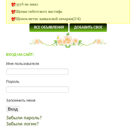
сруб на заказ
Щенки тибетского мастифа
Щенок-метис кавказской овчарки(3/4)
Племенные Нетели
ВСЕ ОБЪЯВЛЕНИЯ
ДОБАВИТЬ СВОЕ
Нетели Черно-пестрой породы
КРС Казахской Белоголовой породы
Нетели породы Абердин Ангус
Нубийский козлик
ВХОД НА САЙТ:
Участок 180 км от Москвы
Имя пользователя
Помогите преобрести инкуб.яйцо.
Яйцо инкубационное Юрловская, Павловская
Продам молодых петухов Малинов Михелинская кукушка
Пароль
Щенки тибетского мастифа
Инкубационное яйцо ROSS 308
Запомнить меня
Индейка от производителя
продам мясо кролика премиум класса
спас от вздутия живота
Забыли пароль?
Забыли логин?
корма для интенсивного выращивания
комбикорм Пурина PURINA