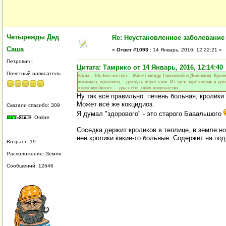
Четырежды Дед
Re: Неустановленное заболевание
Саша
«
Ответ #1093 :
14 Январь, 2016, 12:22:21 »
Петрович I
Цитата: Тамрико от 14 Январь, 2016, 12:14:40
Почетный написатель
Корм... Шо Бог послал... Живет между Горловкой и Донецком. Крол
кокцидоз, пропоила... дохнуть перестали. Из трех зарезанных у дво
хороший бизнес... два себе, один покупателю....
Ну так всё правильно. печень больная, кролики 
Может всё же кокцидиоз.
Сказали спасибо: 309
Я думал "здорового" - это старого Бааальшого
Online
Соседка держит кроликов в теплице, в земле но
неё кролики какие-то больные. Содержит на по
Возраст: 19
Расположение: Земля
Сообщений: 12646