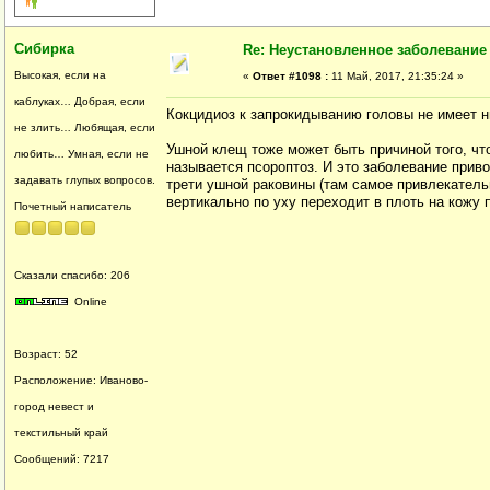
Сибирка
Re: Неустановленное заболевание
Высокая, если на
«
Ответ #1098 :
11 Май, 2017, 21:35:24 »
каблуках… Добрая, если
Кокцидиоз к запрокидыванию головы не имеет н
не злить… Любящая, если
Ушной клещ тоже может быть причиной того, что
любить… Умная, если не
называется псороптоз. И это заболевание приво
задавать глупых вопросов.
трети ушной раковины (там самое привлекатель
вертикально по уху переходит в плоть на кожу 
Почетный написатель
Сказали спасибо: 206
Online
Возраст: 52
Расположение: Иваново-
город невест и
текстильный край
Сообщений: 7217