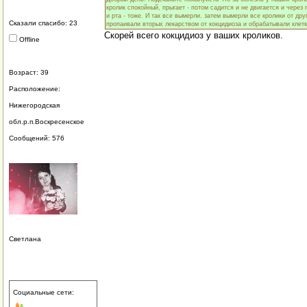
кролик спокойный, прыгает - потом садится и не двигается и через 
и рта - тоже. И так все вымерли. затем вымерли все кролики от др
Сказали спасибо: 23
пропаивали вторых лекарством от кокцидиоза и обрабатывали клетк
Скорей всего кокцидиоз у ваших кроликов.
Offline
Возраст: 39
Расположение:
Нижегородская
обл.р.п.Воскресенское
Сообщений: 576
Светлана
Социальные сети: