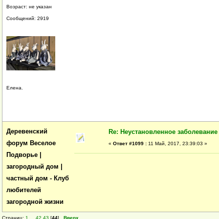
Возраст: не указан
Сообщений: 2919
Елена.
Деревенский
Re: Неустановленное заболевание
форум Веселое
«
Ответ #1099 :
11 Май, 2017, 23:39:03 »
Подворье |
загородный дом |
частный дом - Клуб
любителей
загородной жизни
Страниц:
1
...
42
43
[
44
]
Вверх