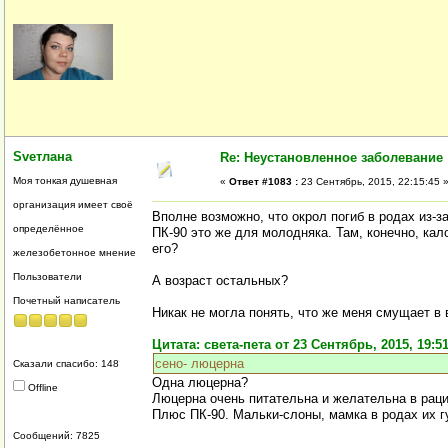
Svетлана
Re: Неустановленное заболевание
Моя тонкая душевная
«
Ответ #1083 :
23 Сентябрь, 2015, 22:15:45 
организация имеет своё
Вполне возможно, что окрол погиб в родах из-з
определённое
ПК-90 это же для молодняка. Там, конечно, кал
его?
железобетонное мнение
Пользователи
А возраст остальных?
Почетный написатель
Никак не могла понять, что же меня смущает в
Цитата: света-пета от 23 Сентябрь, 2015, 19:51
сено- люцерна
Сказали спасибо: 148
Одна люцерна?
Offline
Люцерна очень питательна и желательна в рацио
Плюс ПК-90. Мальки-слоны, мамка в родах их г
Сообщений: 7825