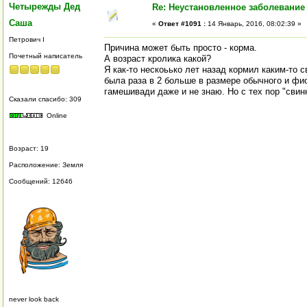
Четырежды Дед
Re: Неустановленное заболевание
Саша
«
Ответ #1091 :
14 Январь, 2016, 08:02:39 »
Петрович I
Причина может быть просто - корма.
Почетный написатель
А возраст кролика какой?
Я как-то нескоьько лет назад кормил каким-то 
была раза в 2 больше в размере обычного и фи
гамешивади даже и не знаю. Но с тех пор "сви
Сказали спасибо: 309
Online
Возраст: 19
Расположение: Земля
Сообщений: 12646
never look back