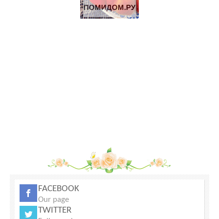
Продаються Лошади
Щенки Аляскинского маламута
70 Га под КФХ в Тарусском районе 130 км от Москвы
Участок 30 Га сельхоз.назначения рядом с р.Ока
FACEBOOK
Our page
TWITTER