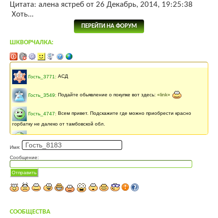
Цитата: алена ястреб от 26 Декабрь, 2014, 19:25:38
Хоть...
ПЕРЕЙТИ НА ФОРУМ
ШКВОРЧАЛКА:
Последнее сообщение
141 месяцев
назад
Гость_3771
:
АСД
Гость_3549
:
Подайте обьявление о покупке вот здесь:
«link»
Гость_4747
:
Всем привет. Подскажите где можно приобрести красно
горбатку не далеко от тамбовской обл.
Гость_4747
:
Как можно приобрести красногорбатку корову не очень
Имя:
далеко от тамбовской обл.
Сообщение:
Гость_1869
:
прив
Отправить
Света Урж
:
Приветы!!
беладонна
:
Привет П
СООБЩЕСТВА
беладонна
:
всем