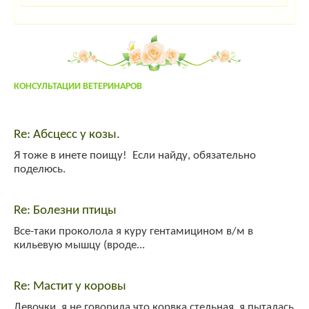
Гость_4402
:
напишить адрес осеменатора сней возле тольятти
admin
:
привет!
yuly
:
yuly
:
привет!
КОНСУЛЬТАЦИИ ВЕТЕРИНАРОВ
Гость_7645
:
привет!
System
:
Welcome!
Re: Абсцесс у козы.
Я тоже в инете поищу! Если найду, обязательно
поделюсь.
Re: Болезни птицы
Все-таки проколола я куру гентамицином в/м в
кильевую мышцу (вроде...
Re: Мастит у коровы
Девочки, я не говорила что корвка стельная, я пыталась