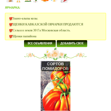
ЯРМАРКА:
Участок 5 Га сельхозназначения 100 км от Москвы
Заано-альпы козы.
ЩЕНКИ КАВКАЗСКОЙ ОВЧАРКИ ПРОДАЮТСЯ
Сельхоз земля 30 Га Московская область.
Щенки папийона
20 Га под сельхоз.производство рядом с р.Ока в Калужской
ВСЕ ОБЪЯВЛЕНИЯ
ДОБАВИТЬ СВОЕ
области
4 Га под поселок в 58 км от Москвы.
5.5 Га под КФХ в Тарусском районе 130 км от Москвы
8.5 Га под ИЖС на берегу р.Лопасня в 54 км от Москвы
19 Га под КФХ в Тарусском районе 130 км от Москвы
Щенки джек-рассел терьера
Щенки джек-рассел терьера
ИЖС 27 Га на берегу озера.
3.2 Га на границе Приокско- террасного биосферного
заповедника.
Дымогенератор для холодного копчения «Вихрь»
Продажа-обмен