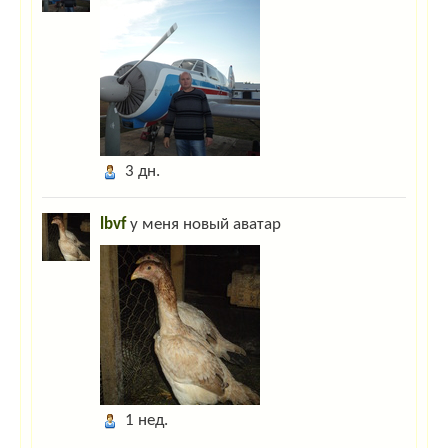
Отшельник.
:
Какая у нас сегодня погода? Какое настроение перед
праздниками?
Гость_5612
:
Привет всем!
Гость_5612
:
Ghbdtn dctv!
Гость_8931
:
ky-ky
3 дн.
Гость_8585
:
привет
lbvf
у меня новый аватар
Гость_8585
:
привет
Гость_1236
:
цафвымфывам
Гость_4628
:
если у мужика нос длинный,это не значит что у него много
детей,и это не значит что он сэксопильный,просто нос линный,всё
Админ
:
Дорогие гости! Для захода на сайт нажмите "Вход" в правом
верхнем углу. Если вы тут впервые- пройдите несложную "регистрацию"!
larixwood
:
larix2004
1 нед.