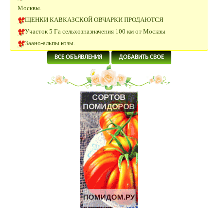
Москвы.
ЩЕНКИ КАВКАЗСКОЙ ОВЧАРКИ ПРОДАЮТСЯ
Участок 5 Га сельхозназначения 100 км от Москвы
Заано-альпы козы.
Сельхоз земля 30 Га Московская область.
ВСЕ ОБЪЯВЛЕНИЯ
ДОБАВИТЬ СВОЕ
Щенки папийона
20 Га под сельхоз.производство рядом с р.Ока в Калужской
области
4 Га под поселок в 58 км от Москвы.
5.5 Га под КФХ в Тарусском районе 130 км от Москвы
8.5 Га под ИЖС на берегу р.Лопасня в 54 км от Москвы
19 Га под КФХ в Тарусском районе 130 км от Москвы
Щенки джек-рассел терьера
Щенки джек-рассел терьера
ИЖС 27 Га на берегу озера.
3.2 Га на границе Приокско- террасного биосферного
заповедника.
Дымогенератор для холодного копчения «Вихрь»
Продажа-обмен