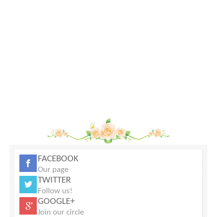
Продаються Лошади
Щенки Аляскинского маламута
70 Га под КФХ в Тарусском районе 130 км от Москвы
FACEBOOK
Our page
TWITTER
Follow us!
GOOGLE+
Join our circle