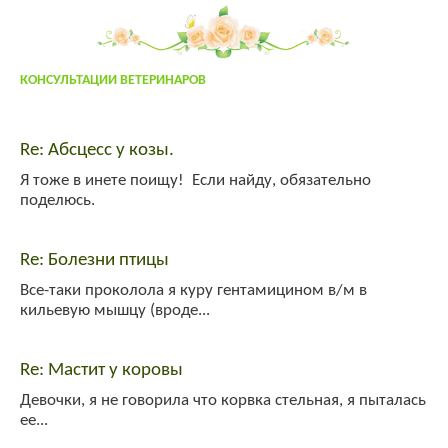
Админ
:
Дорогие гости! Для захода на сайт нажмите "Вход" в правом
верхнем углу. Если вы тут впервые- пройдите несложную "регистрацию"!
larixwood
:
larix2004
КОНСУЛЬТАЦИИ ВЕТЕРИНАРОВ
Гость_4402
:
напишить адрес осеменатора сней возле тольятти
Re: Абсцесс у козы.
admin
:
привет!
Я тоже в инете поищу! Если найду, обязательно
yuly
:
поделюсь.
yuly
:
привет!
Гость_7645
:
привет!
Re: Болезни птицы
Все-таки проколола я куру гентамицином в/м в
кильевую мышцу (вроде...
Re: Мастит у коровы
Девочки, я не говорила что корвка стельная, я пыталась
ее...