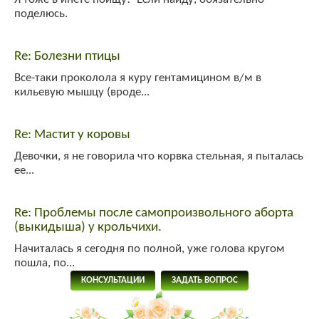
поделюсь.
yuly
:
привет!
Гость_7645
:
привет!
Re: Болезни птицы
Все-таки проколола я куру гентамицином в/м в
кильевую мышцу (вроде...
Re: Мастит у коровы
Девочки, я не говорила что корвка стельная, я пыталась
ее...
Re: Проблемы после самопроизвольного аборта
(выкидыша) у крольчихи.
Начиталась я сегодня по полной, уже голова кругом
пошла, по...
КОНСУЛЬТАЦИИ
ЗАДАТЬ ВОПРОС