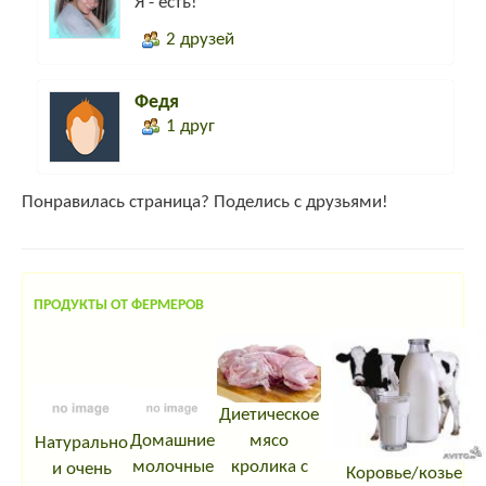
Я - есть!
2 друзей
Федя
1 друг
Понравилась страница? Поделись с друзьями!
ПРОДУКТЫ ОТ ФЕРМЕРОВ
Диетическое
Домашние
мясо
Натурально
молочные
кролика с
и очень
Коровье/козье