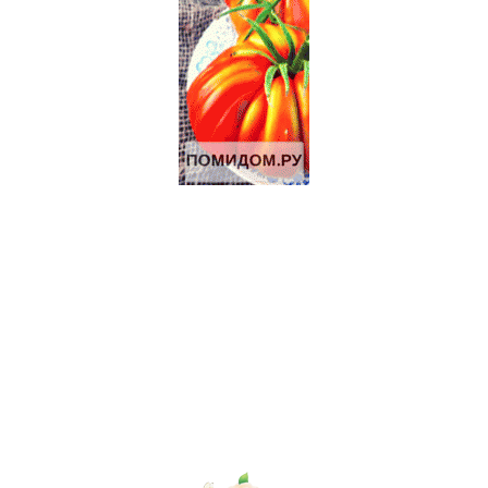
8.5 Га под ИЖС на берегу р.Лопасня в 54 км от Москвы
19 Га под КФХ в Тарусском районе 130 км от Москвы
Щенки джек-рассел терьера
Щенки джек-рассел терьера
ИЖС 27 Га на берегу озера.
3.2 Га на границе Приокско- террасного биосферного
заповедника.
Дымогенератор для холодного копчения «Вихрь»
Продажа-обмен
Продаються Лошади
Щенки Аляскинского маламута
70 Га под КФХ в Тарусском районе 130 км от Москвы