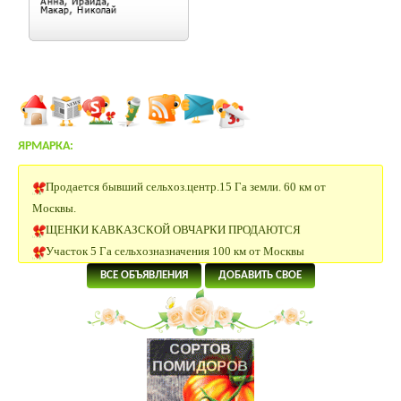
ЯРМАРКА:
Продается бывший сельхоз.центр.15 Га земли. 60 км от
Москвы.
ЩЕНКИ КАВКАЗСКОЙ ОВЧАРКИ ПРОДАЮТСЯ
Участок 5 Га сельхозназначения 100 км от Москвы
Заано-альпы козы.
ВСЕ ОБЪЯВЛЕНИЯ
ДОБАВИТЬ СВОЕ
Сельхоз земля 30 Га Московская область.
Щенки папийона
20 Га под сельхоз.производство рядом с р.Ока в Калужской
области
4 Га под поселок в 58 км от Москвы.
5.5 Га под КФХ в Тарусском районе 130 км от Москвы