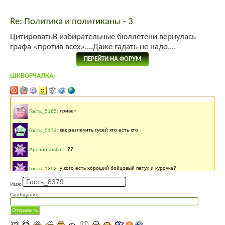
Re: Политика и политиканы - 3
ЦитироватьВ избирательные бюллетени вернулась
графа «против всех»....Даже гадать не надо,...
ПЕРЕЙТИ НА ФОРУМ
ШКВОРЧАЛКА:
Последнее сообщение
141 месяцев
назад
Гость_5165
:
привет
Гость_5173
:
как разлечить гусей кто есть кто
Арслан.arslan.
:
??
Гость_1292
:
у кого есть хороший бойцовый петух и курочка?
Имя:
Гость_3771
:
АСД
Сообщение:
Гость_3549
:
Подайте обьявление о покупке вот здесь:
«link»
Отправить