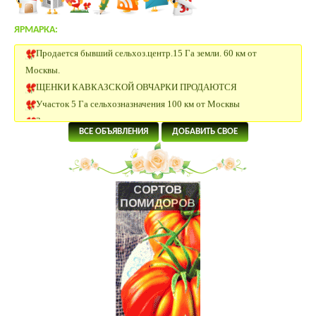
ЯРМАРКА:
Продается бывший сельхоз.центр.15 Га земли. 60 км от
Москвы.
ЩЕНКИ КАВКАЗСКОЙ ОВЧАРКИ ПРОДАЮТСЯ
Участок 5 Га сельхозназначения 100 км от Москвы
Заано-альпы козы.
Сельхоз земля 30 Га Московская область.
ВСЕ ОБЪЯВЛЕНИЯ
ДОБАВИТЬ СВОЕ
Щенки папийона
20 Га под сельхоз.производство рядом с р.Ока в Калужской
области
4 Га под поселок в 58 км от Москвы.
5.5 Га под КФХ в Тарусском районе 130 км от Москвы
8.5 Га под ИЖС на берегу р.Лопасня в 54 км от Москвы
19 Га под КФХ в Тарусском районе 130 км от Москвы
Щенки джек-рассел терьера
Щенки джек-рассел терьера
ИЖС 27 Га на берегу озера.