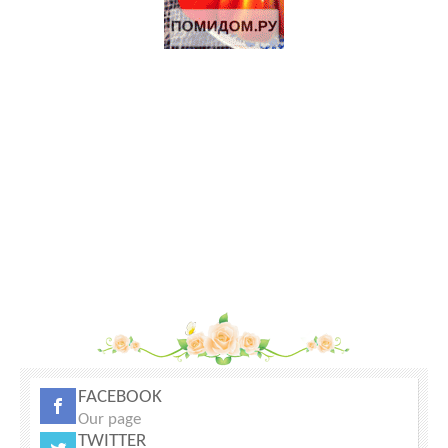
3.2 Га на границе Приокско- террасного биосферного
заповедника.
Дымогенератор для холодного копчения «Вихрь»
Продажа-обмен
Продаються Лошади
Щенки Аляскинского маламута
70 Га под КФХ в Тарусском районе 130 км от Москвы
FACEBOOK
Our page
TWITTER