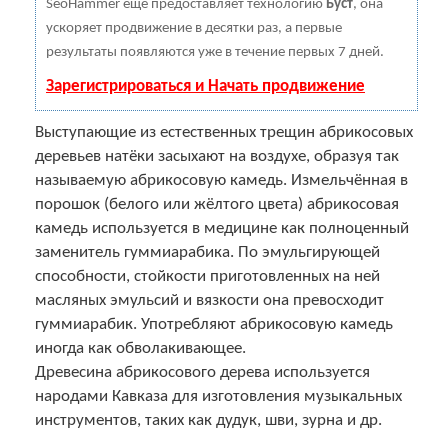
SeoHammer еще предоставляет технологию
Буст
, она
ускоряет продвижение в десятки раз, а первые
результаты появляются уже в течение первых 7 дней.
Зарегистрироваться и Начать продвижение
Выступающие из естественных трещин абрикосовых
деревьев натёки засыхают на воздухе, образуя так
называемую абрикосовую камедь. Измельчённая в
порошок (белого или жёлтого цвета) абрикосовая
камедь используется в медицине как полноценный
заменитель гуммиарабика. По эмульгирующей
способности, стойкости приготовленных на ней
масляных эмульсий и вязкости она превосходит
гуммиарабик. Употребляют абрикосовую камедь
иногда как обволакивающее.
Древесина абрикосового дерева используется
народами Кавказа для изготовления музыкальных
инструментов, таких как дудук, шви, зурна и др.