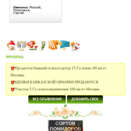
ЯРМАРКА:
Продается бывший сельхоз.центр.15 Га земли. 60 км от
Москвы.
ЩЕНКИ КАВКАЗСКОЙ ОВЧАРКИ ПРОДАЮТСЯ
Участок 5 Га сельхозназначения 100 км от Москвы
Заано-альпы козы.
Сельхоз земля 30 Га Московская область.
ВСЕ ОБЪЯВЛЕНИЯ
ДОБАВИТЬ СВОЕ
Щенки папийона
20 Га под сельхоз.производство рядом с р.Ока в Калужской
области
4 Га под поселок в 58 км от Москвы.