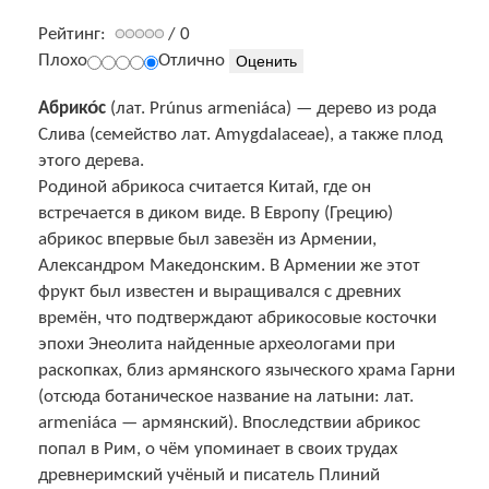
Рейтинг:
/ 0
Плохо
Отлично
Абрико́с
(лат. Prúnus armeniáca) — дерево из рода
Слива (семейство лат. Amygdalaceae), а также плод
этого дерева.
Родиной абрикоса считается Китай, где он
встречается в диком виде. В Европу (Грецию)
абрикос впервые был завезён из Армении,
Александром Македонским. В Армении же этот
фрукт был известен и выращивался с древних
времён, что подтверждают абрикосовые косточки
эпохи Энеолита найденные археологами при
раскопках, близ армянского языческого храма Гарни
(отсюда ботаническое название на латыни: лат.
armeniáca — армянский). Впоследствии абрикос
попал в Рим, о чём упоминает в своих трудах
древнеримский учёный и писатель Плиний