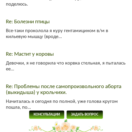
поделюсь.
yuly
:
привет!
Гость_7645
:
привет!
Re: Болезни птицы
Все-таки проколола я куру гентамицином в/м в
кильевую мышцу (вроде...
Re: Мастит у коровы
Девочки, я не говорила что корвка стельная, я пыталась
ее...
Re: Проблемы после самопроизвольного аборта
(выкидыша) у крольчихи.
Начиталась я сегодня по полной, уже голова кругом
пошла, по...
КОНСУЛЬТАЦИИ
ЗАДАТЬ ВОПРОС