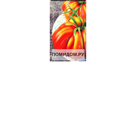
5.5 Га под КФХ в Тарусском районе 130 км от Москвы
8.5 Га под ИЖС на берегу р.Лопасня в 54 км от Москвы
19 Га под КФХ в Тарусском районе 130 км от Москвы
Щенки джек-рассел терьера
Щенки джек-рассел терьера
ИЖС 27 Га на берегу озера.
3.2 Га на границе Приокско- террасного биосферного
заповедника.
Дымогенератор для холодного копчения «Вихрь»
Продажа-обмен
Продаються Лошади
Щенки Аляскинского маламута
70 Га под КФХ в Тарусском районе 130 км от Москвы