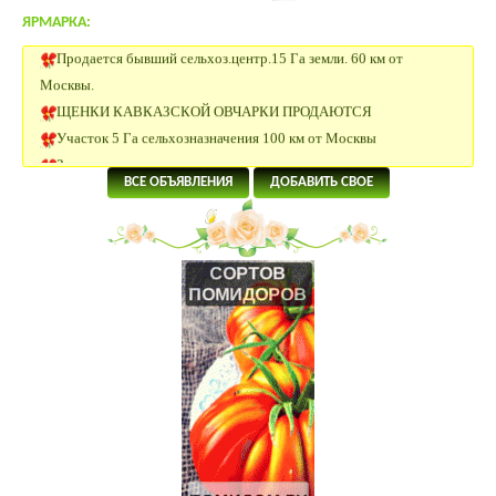
ЯРМАРКА:
Продается бывший сельхоз.центр.15 Га земли. 60 км от
Москвы.
ЩЕНКИ КАВКАЗСКОЙ ОВЧАРКИ ПРОДАЮТСЯ
Участок 5 Га сельхозназначения 100 км от Москвы
Заано-альпы козы.
Сельхоз земля 30 Га Московская область.
ВСЕ ОБЪЯВЛЕНИЯ
ДОБАВИТЬ СВОЕ
Щенки папийона
20 Га под сельхоз.производство рядом с р.Ока в Калужской
области
4 Га под поселок в 58 км от Москвы.
5.5 Га под КФХ в Тарусском районе 130 км от Москвы
8.5 Га под ИЖС на берегу р.Лопасня в 54 км от Москвы
19 Га под КФХ в Тарусском районе 130 км от Москвы
Щенки джек-рассел терьера
Щенки джек-рассел терьера
ИЖС 27 Га на берегу озера.
3.2 Га на границе Приокско- террасного биосферного