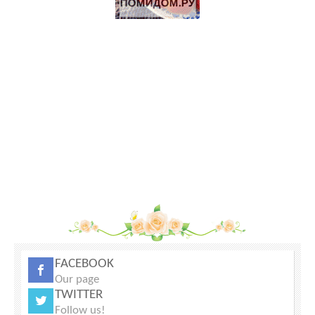
заповедника.
Дымогенератор для холодного копчения «Вихрь»
Продажа-обмен
Продаються Лошади
Щенки Аляскинского маламута
70 Га под КФХ в Тарусском районе 130 км от Москвы
FACEBOOK
Our page
TWITTER
Follow us!