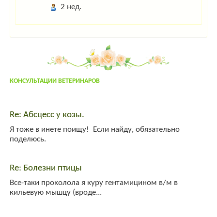
2 нед.
Гость_1236
:
цафвымфывам
Гость_4628
:
если у мужика нос длинный,это не значит что у него много
детей,и это не значит что он сэксопильный,просто нос линный,всё
Админ
:
Дорогие гости! Для захода на сайт нажмите "Вход" в правом
верхнем углу. Если вы тут впервые- пройдите несложную "регистрацию"!
larixwood
:
larix2004
КОНСУЛЬТАЦИИ ВЕТЕРИНАРОВ
Гость_4402
:
напишить адрес осеменатора сней возле тольятти
Re: Абсцесс у козы.
admin
:
привет!
Я тоже в инете поищу! Если найду, обязательно
yuly
:
поделюсь.
yuly
:
привет!
Гость_7645
:
привет!
Re: Болезни птицы
Все-таки проколола я куру гентамицином в/м в
кильевую мышцу (вроде...