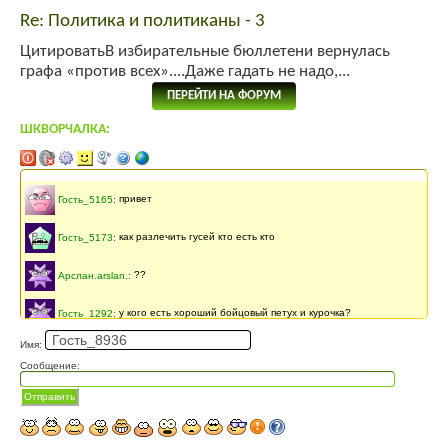
Re: Политика и политиканы - 3
ЦитироватьВ избирательные бюллетени вернулась
графа «против всех»....Даже гадать не надо,...
ПЕРЕЙТИ НА ФОРУМ
ШКВОРЧАЛКА:
Последнее сообщение
141 месяцев
назад
Гость_5165
:
привет
Гость_5173
:
как разлечить гусей кто есть кто
Арслан.arslan.
:
??
Гость_1292
:
у кого есть хороший бойцовый петух и курочка?
Имя:
Гость_3771
:
АСД
Сообщение:
Гость_3549
:
Подайте обьявление о покупке вот здесь:
«link»
Отправить
Гость_4747
:
Всем привет. Подскажите где можно приобрести красно