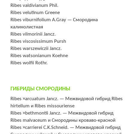
Ribes valdivianum Phil.
Ribes velutinum Greene
Ribes viburnifolium A.Gray — Смородина
калинолистная
Ribes vilmorinii Jancz.
Ribes viscosissimum Pursh
Ribes warszewiczii Jancz.
Ribes watsonianum Koehne
Ribes wolfii Rothr.
ГИБРИДЫ СМОРОДИНЫ
Ribes ×arcuatum Jancz. — Межвидовой гибрид Ribes
hirtellum и Ribes missouriense
Ribes ×bethmontii Jancz. — Межвидовой гибрид
Ribes malvaceum и Смородины кроваво-красной
Ribes ×carrierei C.K.Schneid. — Межвидовой гибрид