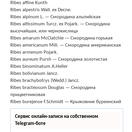
Ribes affine Kunth
Ribes alpestris Wall. ex Decne.
Ribes alpinum L. — Смородина альпийская
Ribes altissimum Turcz. ex Pojark. — Смородина
высочайшая, или чернокислица
Ribes amarum McClatchie — Смородина горькая
Ribes americanum Mill. — Смородина американская
Ribes armenum Pojark.
Ribes aureum Pursh — Смородина золотистая
Ribes binominatum A.Heller
Ribes bolivianum Jancz.
Ribes brachybotrys (Wedd.) Jancz.
Ribes bracteosum Douglas — Смородина
прицветниковая
Ribes burejense F.Schmidt — Крыжовник буреинский
Сервис онлайн-записи на собственном
Telegram-боте