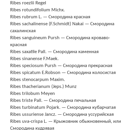
Ribes roezlii Regel
Ribes rotundifolium Michx.
Ribes rubrum L. — Смородина красная
Ribes sachalinense (F.Schmidt) Nakai — Смородина
сахалинская
Ribes sanguineum Pursh — Смородина кроваво-
красная
Ribes saxatile Pall. — Смородина каменная
Ribes sinanense F.Maek.
Ribes speciosum Pursh — Смородина прекрасная
Ribes spicatum E.Robson — Смородина колосистая
Ribes stenocarpum Maxim.
Ribes thacherianum (Jeps.) Munz
Ribes trilobum Meyen
Ribes triste Pall. — Смородина печальная
Ribes turbinatum Pojark. — Смородина кубарчатая
Ribes ussuriense Jancz. — Смородина уссурийская
Ribes uva-crispa L. — Крыжовник обыкновенный, или
Смородина кудрявая