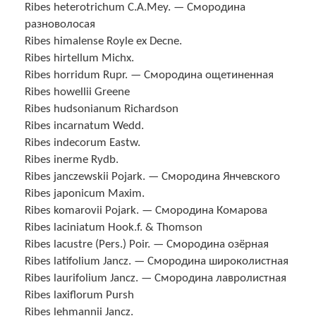
Ribes heterotrichum C.A.Mey. — Смородина
разноволосая
Ribes himalense Royle ex Decne.
Ribes hirtellum Michx.
Ribes horridum Rupr. — Смородина ощетиненная
Ribes howellii Greene
Ribes hudsonianum Richardson
Ribes incarnatum Wedd.
Ribes indecorum Eastw.
Ribes inerme Rydb.
Ribes janczewskii Pojark. — Смородина Янчевского
Ribes japonicum Maxim.
Ribes komarovii Pojark. — Смородина Комарова
Ribes laciniatum Hook.f. & Thomson
Ribes lacustre (Pers.) Poir. — Смородина озёрная
Ribes latifolium Jancz. — Смородина широколистная
Ribes laurifolium Jancz. — Смородина лавролистная
Ribes laxiflorum Pursh
Ribes lehmannii Jancz.