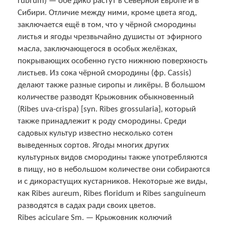
rubrum) — обе дико растут в Северной Европе и в
Сибири. Отличие между ними, кроме цвета ягод,
заключается ещё в том, что у чёрной смородины
листья и ягоды чрезвычайно душисты от эфирного
масла, заключающегося в особых желёзках,
покрывающих особенно густо нижнюю поверхность
листьев. Из сока чёрной смородины (фр. Cassis)
делают также разные сиропы и ликёры. В большом
количестве разводят Крыжовник обыкновенный
(Ribes uva-crispa) [syn. Ribes grossularia], который
также принадлежит к роду смородины. Среди
садовых культур известно несколько сотен
выведенных сортов. Ягоды многих других
культурных видов смородины также употребляются
в пищу, но в небольшом количестве они собираются
и с дикорастущих кустарников. Некоторые же виды,
как Ribes aureum, Ribes floridum и Ribes sanguineum
разводятся в садах ради своих цветов.
Ribes aciculare Sm. — Крыжовник колючий