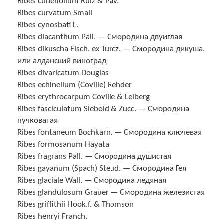
Ribes cuneifolium Ruiz & Pav.
Ribes curvatum Small
Ribes cynosbati L.
Ribes diacanthum Pall. — Смородина двуиглая
Ribes dikuscha Fisch. ex Turcz. — Смородина дикуша,
или алданский виноград
Ribes divaricatum Douglas
Ribes echinellum (Coville) Rehder
Ribes erythrocarpum Coville & Leiberg
Ribes fasciculatum Siebold & Zucc. — Смородина
пучковатая
Ribes fontaneum Bochkarn. — Смородина ключевая
Ribes formosanum Hayata
Ribes fragrans Pall. — Смородина душистая
Ribes gayanum (Spach) Steud. — Смородина Гея
Ribes glaciale Wall. — Смородина ледяная
Ribes glandulosum Grauer — Смородина железистая
Ribes griffithii Hook.f. & Thomson
Ribes henryi Franch.