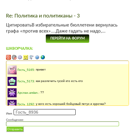
Re: Политика и политиканы - 3
ЦитироватьВ избирательные бюллетени вернулась
графа «против всех»....Даже гадать не надо,...
ПЕРЕЙТИ НА ФОРУМ
ШКВОРЧАЛКА:
Последнее сообщение
141 месяцев
назад
Гость_5165
:
привет
Гость_5173
:
как разлечить гусей кто есть кто
Арслан.arslan.
:
??
Гость_1292
:
у кого есть хороший бойцовый петух и курочка?
Имя:
Гость_3771
:
АСД
Сообщение:
Гость_3549
:
Подайте обьявление о покупке вот здесь:
«link»
Отправить