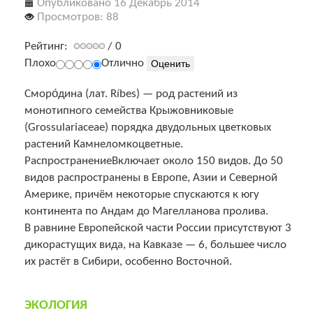
Опубликовано 16 Декабрь 2014
Просмотров: 88
Рейтинг:
/ 0
Плохо
Отлично
Сморо́дина (лат. Ríbes) — род растений из
монотипного семейства Крыжовниковые
(Grossulariaceae) порядка двудольных цветковых
растений Камнеломкоцветные.
РаспространениеВключает около 150 видов. До 50
видов распространены в Европе, Азии и Северной
Америке, причём некоторые спускаются к югу
континента по Андам до Магелланова пролива.
В равнине Европейской части России присутствуют 3
дикорастущих вида, на Кавказе — 6, большее число
их растёт в Сибири, особенно Восточной.
ЭКОЛОГИЯ