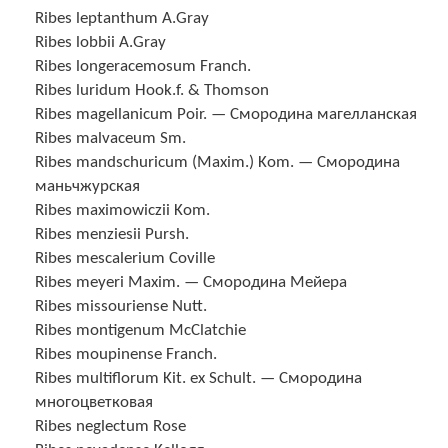
Ribes leptanthum A.Gray
Ribes lobbii A.Gray
Ribes longeracemosum Franch.
Ribes luridum Hook.f. & Thomson
Ribes magellanicum Poir. — Смородина магелланская
Ribes malvaceum Sm.
Ribes mandschuricum (Maxim.) Kom. — Смородина
маньчжурская
Ribes maximowiczii Kom.
Ribes menziesii Pursh.
Ribes mescalerium Coville
Ribes meyeri Maxim. — Смородина Мейера
Ribes missouriense Nutt.
Ribes montigenum McClatchie
Ribes moupinense Franch.
Ribes multiflorum Kit. ex Schult. — Смородина
многоцветковая
Ribes neglectum Rose