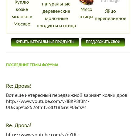
Куплю
натуральные
козье
Мясо
деревенские
Яйцо
молоко в
птицы
молочные
перепелинное
Москве
продукты и птица
КУПИТЬ НАТУРАЛЬНЫЕ ПРОДУКТЫ
ПРЕДЛОЖИТЬ СВОИ
ПОСЛЕДНИЕ ТЕМЫ ФОРУМА
Re: Дрова!
Вот еще интересный передвижной вариант колки дров
http://www.youtube.com/v/lBKP3f3M-
0U&ap=%2526fmt%3D18&rel=0&fs=1
Re: Дрова!
http://www.youtube.com/v/oYtR-