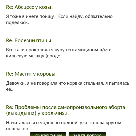
верхнем углу. Если вы тут впервые- пройдите несложную "регистрацию"!
Re: Абсцесс у козы.
larixwood
:
larix2004
Я тоже в инете поищу! Если найду, обязательно
поделюсь.
Гость_4402
:
напишить адрес осеменатора сней возле тольятти
admin
:
привет!
Re: Болезни птицы
yuly
:
Все-таки проколола я куру гентамицином в/м в
кильевую мышцу (вроде...
Re: Мастит у коровы
Девочки, я не говорила что корвка стельная, я пыталась
ее...
Re: Проблемы после самопроизвольного аборта
(выкидыша) у крольчихи.
Начиталась я сегодня по полной, уже голова кругом
пошла, по...