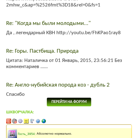
2mhw_c&ap=%2526fmt%3D18&rel=0&fs=1
Re: "Когда мы были молодыми..."
Да , легендарный КВН http://youtu.be/FhKPao1ray8
Re: Горы. Пастбища. Природа
Цитата: Наталичка от 01 Январь, 2015, 23:56:21 Без
комментариев ......
Re: Англо-нубийская порода коз - дубль 2
Спасибо
ПЕРЕЙТИ НА ФОРУМ
ШКВОРЧАЛКА:
Последнее сообщение
141 месяцев
назад
Гость_3954
:
Абсолютно нормально.