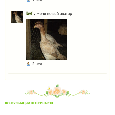
1 нед.
Гость_4421
:
Здравствуйте. Как приобрести насадку на дрель "Ерш-1"?
Убой птицы штучный.Воспользуемся Вашим советом.Спасибо.
lbvf
у меня новый аватар
Гость_9960
:
Отшельник.
:
Какая у нас сегодня погода? Какое настроение перед
праздниками?
Гость_5612
:
Привет всем!
Гость_5612
:
Ghbdtn dctv!
Гость_8931
:
ky-ky
2 нед.
Гость_8585
:
привет
Гость_8585
:
привет
Гость_1236
:
цафвымфывам
Гость_4628
:
если у мужика нос длинный,это не значит что у него много
КОНСУЛЬТАЦИИ ВЕТЕРИНАРОВ
детей,и это не значит что он сэксопильный,просто нос линный,всё
Админ
:
Дорогие гости! Для захода на сайт нажмите "Вход" в правом