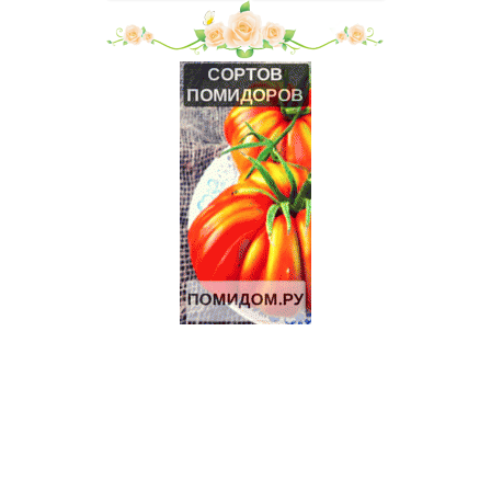
Щенки папийона
20 Га под сельхоз.производство рядом с р.Ока в Калужской
области
4 Га под поселок в 58 км от Москвы.
5.5 Га под КФХ в Тарусском районе 130 км от Москвы
8.5 Га под ИЖС на берегу р.Лопасня в 54 км от Москвы
19 Га под КФХ в Тарусском районе 130 км от Москвы
Щенки джек-рассел терьера
Щенки джек-рассел терьера
ИЖС 27 Га на берегу озера.
3.2 Га на границе Приокско- террасного биосферного
заповедника.
Дымогенератор для холодного копчения «Вихрь»
Продажа-обмен
Продаються Лошади
Щенки Аляскинского маламута
70 Га под КФХ в Тарусском районе 130 км от Москвы