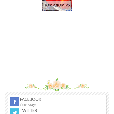
Продажа-обмен
Продаються Лошади
Щенки Аляскинского маламута
70 Га под КФХ в Тарусском районе 130 км от Москвы
Участок 30 Га сельхоз.назначения рядом с р.Ока
FACEBOOK
Our page
TWITTER