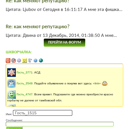
Re: как меняют репутацию?
Цитата: Ljubov от Сегодня в 16:11:17 А мне эта фишка...
Re: как меняют репутацию?
Цитата: Двина от 13 Декабрь, 2014, 01:38:50 А мне...
ПЕРЕЙТИ НА ФОРУМ
ШКВОРЧАЛКА:
Последнее сообщение
141 месяцев
назад
Гость_3771
:
АСД
Гость_3549
:
Подайте обьявление о покупке вот здесь:
«link»
Гость_4747
:
Всем привет. Подскажите где можно приобрести красно
горбатку не далеко от тамбовской обл.
Гость_4747
:
Как можно приобрести красногорбатку корову не очень
Имя:
далеко от тамбовской обл.
Сообщение:
Гость_1869
:
прив