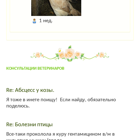
Админ
:
Дорогие гости! Для захода на сайт нажмите "Вход" в правом
верхнем углу. Если вы тут впервые- пройдите несложную "регистрацию"!
larixwood
:
larix2004
1 нед.
Гость_4402
:
напишить адрес осеменатора сней возле тольятти
admin
:
привет!
yuly
:
yuly
:
привет!
КОНСУЛЬТАЦИИ ВЕТЕРИНАРОВ
Гость_7645
:
привет!
System
:
Welcome!
Re: Абсцесс у козы.
Я тоже в инете поищу! Если найду, обязательно
поделюсь.
Re: Болезни птицы
Все-таки проколола я куру гентамицином в/м в