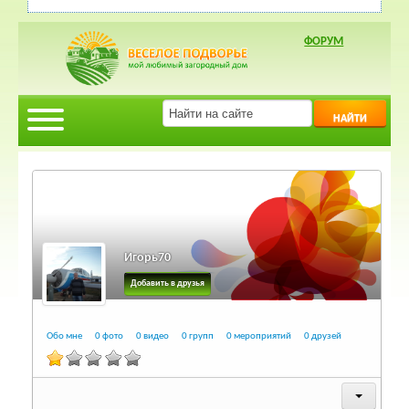
ФОРУМ
НАЙТИ
Игорь70
Добавить в друзья
Обо мне
0 фото
0 видео
0 групп
0 мероприятий
0 друзей
Обо мне