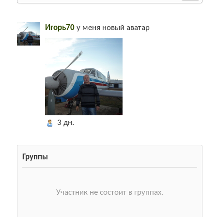
Разместить
0
likes
Игорь70
у меня новый аватар
Персональная информация не предоставлена.
16 просмотров
Регистрация
24.12.2014 20:24
Последний вход
Пока еще не авторизовывался
3 дн.
Группы
Участник не состоит в группах.