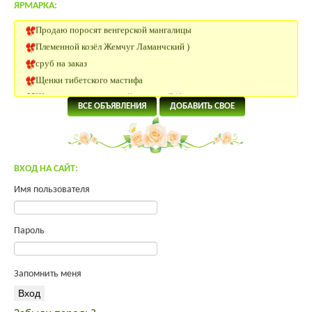
ЯРМАРКА:
Продаю поросят венгерской мангалицы
Племенной козёл Жемчуг Ламанчский )
сруб на заказ
Щенки тибетского мастифа
Щенок-метис кавказской овчарки(3/4)
ВСЕ ОБЪЯВЛЕНИЯ
ДОБАВИТЬ СВОЕ
Племенные Нетели
Нетели Черно-пестрой породы
КРС Казахской Белоголовой породы
Нетели породы Абердин Ангус
ВХОД НА САЙТ:
Нубийский козлик
Имя пользователя
Участок 180 км от Москвы
Помогите преобрести инкуб.яйцо.
Яйцо инкубационное Юрловская, Павловская
Пароль
Продам молодых петухов Малинов Михелинская кукушка
Щенки тибетского мастифа
Запомнить меня
Инкубационное яйцо ROSS 308
Индейка от производителя
продам мясо кролика премиум класса