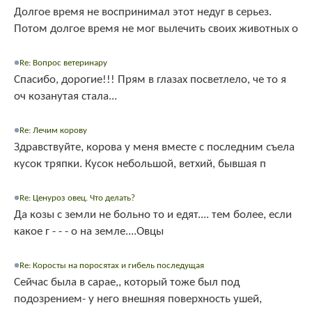
Долгое время не воспринимал этот недуг в серьез.
Потом долгое время не мог вылечить своих животных о
Re: Вопрос ветеринару
Спасибо, дорогие!!! Прям в глазах посветлело, че то я
оч козанутая стала...
Re: Лечим корову
Здравствуйте, корова у меня вместе с последним съела
кусок тряпки. Кусок небольшой, ветхий, бывшая п
Re: Ценуроз овец. Что делать?
Да козы с земли не больно то и едят.... тем более, если
какое г - - - о на земле....Овцы
Re: Коросты на поросятах и гибель последущая
Сейчас была в сарае,, который тоже был под
подозрением- у него внешняя поверхность ушей,