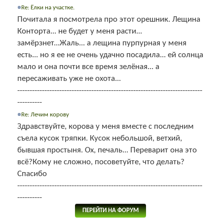
Re: Ёлки на участке.
Почитала я посмотрела про этот орешник. Лещина
Конторта... не будет у меня расти...
замёрзнет...Жаль... а лещина пурпурная у меня
есть... но я ее не очень удачно посадила... ей солнца
мало и она почти все время зелёная... а
пересаживать уже не охота...
---------------------------------------------------------------------------
----------
Re: Лечим корову
Здравствуйте, корова у меня вместе с последним
съела кусок тряпки. Кусок небольшой, ветхий,
бывшая простыня. Ох, печаль... Переварит она это
всё?Кому не сложно, посоветуйте, что делать?
Спасибо
---------------------------------------------------------------------------
----------
ПЕРЕЙТИ НА ФОРУМ