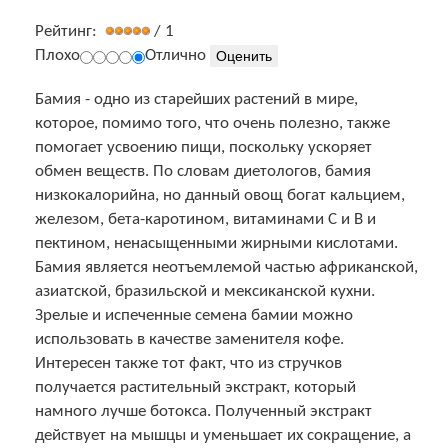
Рейтинг:
/ 1
Плохо
Отлично
Бамия - одно из старейших растений в мире,
которое, помимо того, что очень полезно, также
помогает усвоению пищи, поскольку ускоряет
обмен веществ. По словам диетологов, бамия
низкокалорийна, но данный овощ богат кальцием,
железом, бета-каротином, витаминами С и В и
пектином, ненасыщенными жирными кислотами.
Бамия является неотъемлемой частью африканской,
азиатской, бразильской и мексиканской кухни.
Зрелые и испеченные семена бамии можно
использовать в качестве заменителя кофе.
Интересен также тот факт, что из стручков
получается растительный экстракт, который
намного лучше ботокса. Полученный экстракт
действует на мышцы и уменьшает их сокращение, а