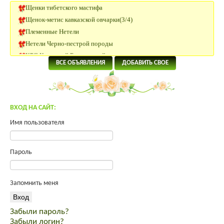
Щенки тибетского мастифа
Щенок-метис кавказской овчарки(3/4)
Племенные Нетели
Нетели Черно-пестрой породы
КРС Казахской Белоголовой породы
Нетели породы Абердин Ангус
ВСЕ ОБЪЯВЛЕНИЯ
ДОБАВИТЬ СВОЕ
Нубийский козлик
Участок 180 км от Москвы
Помогите преобрести инкуб.яйцо.
ВХОД НА САЙТ:
Яйцо инкубационное Юрловская, Павловская
Продам молодых петухов Малинов Михелинская кукушка
Имя пользователя
Щенки тибетского мастифа
Инкубационное яйцо ROSS 308
Пароль
Индейка от производителя
продам мясо кролика премиум класса
спас от вздутия живота
Запомнить меня
корма для интенсивного выращивания
комбикорм Пурина PURINA
Забыли пароль?
Зааненские и зааненско-нубийские козы
Забыли логин?