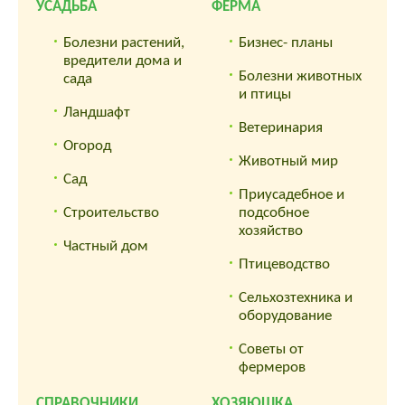
УСАДЬБА
ФЕРМА
Болезни растений,
Бизнес- планы
вредители дома и
Болезни животных
сада
и птицы
Ландшафт
Ветеринария
Огород
Животный мир
Сад
Приусадебное и
Строительство
подсобное
хозяйство
Частный дом
Птицеводство
Сельхозтехника и
оборудование
Советы от
фермеров
СПРАВОЧНИКИ
ХОЗЯЮШКА