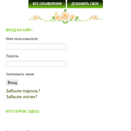
Продам молодых петухов Малинов Михелинская кукушка
ВСЕ ОБЪЯВЛЕНИЯ
ДОБАВИТЬ СВОЕ
Щенки тибетского мастифа
Инкубационное яйцо ROSS 308
Индейка от производителя
ВХОД НА САЙТ:
продам мясо кролика премиум класса
спас от вздутия живота
Имя пользователя
корма для интенсивного выращивания
комбикорм Пурина PURINA
Пароль
Зааненские и зааненско-нубийские козы
Красный тибетский мастиф 100% китаец открыт для вязок
Барневельдер, белефельдер, араукан, минимясная палевая-
Запомнить меня
инкуб.яйцо, цыплята
Продаю домик в деревне
Забыли пароль?
Предлагаем качественный ремонт в квартире, коттедже, офисе,
Забыли логин?
магазине
продам коз.
КТО СЕЙЧАС ЗДЕСЬ:
Выполним внутреннюю и наружную отделку дома, квартиры,
дачи
Щенки - метисы кавказской овчарки