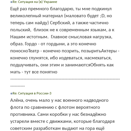
Re: Ситуация на (в) Украине
Ещё раз премного благодарю, ты мне подкинул
великолепный материал (маловато будет ;D, но
теперь сам найду) Сербский, а также частично
польский, близок не к современным языкам, а к
Нашим истотным. Главное смысловая нагрузка,
образ. Гордо - от гордыни, а это конечно
поносноТеатр - конечно позрить, позыритьАктеры -
конечно глумятся, ибо издеваться, насмехаться,
подшучивать, они этим и занимаютсяОбнять как
мать - тут все понятно
---------------------------------------------------------------------------
----------
Re: Ситуация в России-3
Алёна, очень мало у нас военного надводного
флота по сравнению с флотом вероятного
противника. Сами коробки у нас безнадёжно
устарели вместе с движками, которые благодаря
советским разработкам выдают на гора ещё