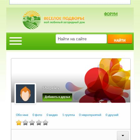
ФОРУМ
НАЙТИ
Shepelev
Добавить в друзья
Обо мне
0 фото
0 видео
1 группа
0 мероприятий
0 друзей
Обо мне