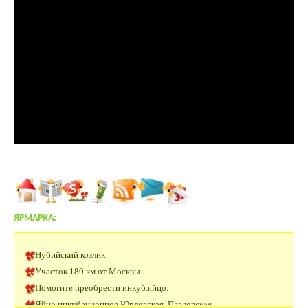
ЯРМАРКА:
Нубийский козлик
Участок 180 км от Москвы
Помогите преобрести инкуб.яйцо.
Яйцо инкубационное Юрловская, Павловская