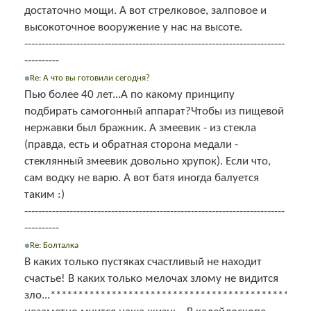
достаточно мощи. А вот стрелковое, залповое и
высокоточное вооружение у нас на высоте.
---------------------------------------------------------------------------
----------
Re: А что вы готовили сегодня?
Пью более 40 лет...А по какому принципу
подбирать самогонный аппарат?Чтобы из пищевой
нержавки был бражник. А змеевик - из стекла
(правда, есть и обратная сторона медали -
стеклянный змеевик довольно хрупок). Если что,
сам водку не варю. А вот батя иногда балуется
таким :)
---------------------------------------------------------------------------
----------
Re: Болталка
В каких только пустяках счастливый не находит
счастье! В каких только мелочах злому не видится
зло...**********************************************