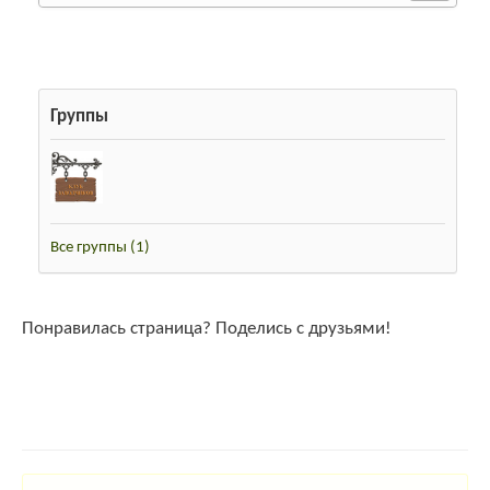
Разместить
0
likes
Персональная информация не предоставлена.
430 просмотров
Группы
Регистрация
17.06.2010 08:37
Последний вход
7 лет
Все группы
(1)
Понравилась страница? Поделись с друзьями!