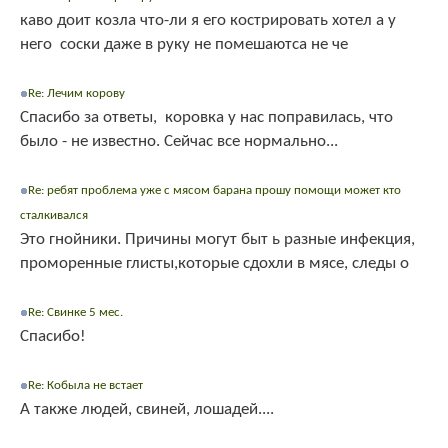
каво доит козла что-ли я его кострировать хотел а у
него соски даже в руку не помешаютса не че
Re: Лечим корову
Спасибо за ответы, коровка у нас поправилась, что
было - не известно. Сейчас все нормально...
Re: ребят проблема уже с мясом барана прошу помощи может кто
сталкивался
Это гнойники. Причины могут быт ь разные инфекция,
проморенные глисты,которые сдохли в мясе, следы о
Re: Свинке 5 мес.
Спасибо!
Re: Кобыла не встает
А также людей, свиней, лошадей....