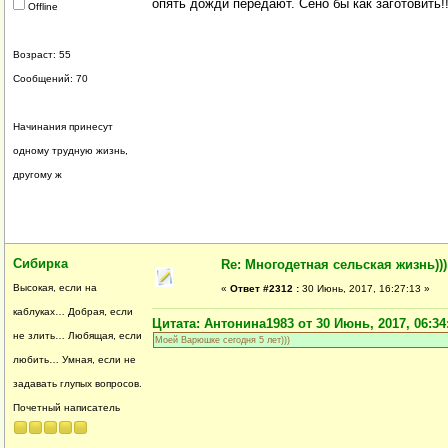
опять дожди передают. Сено бы как заготовить!!
Offline
Возраст: 55
Сообщений: 70
Начинания принесут
одному трудную жизнь,
другому ж
Сибирка
Re: Многодетная сельская жизнь)))
Высокая, если на
«
Ответ #2312 :
30 Июнь, 2017, 16:27:13 »
каблуках… Добрая, если
Цитата: Антонина1983 от 30 Июнь, 2017, 06:34
не злить… Любящая, если
Моей Варюшке сегодня 5 лет)))
любить… Умная, если не
задавать глупых вопросов.
Почетный написатель