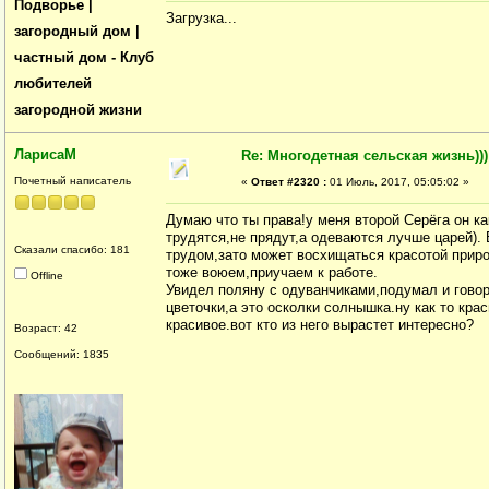
Подворье |
Загрузка...
загородный дом |
частный дом - Клуб
любителей
загородной жизни
ЛарисаМ
Re: Многодетная сельская жизнь)))
Почетный написатель
«
Ответ #2320 :
01 Июль, 2017, 05:05:02 »
Думаю что ты права!у меня второй Серёга он ка
трудятся,не прядут,а одеваются лучше царей). 
Сказали спасибо: 181
трудом,зато может восхищаться красотой прир
тоже воюем,приучаем к работе.
Offline
Увидел поляну с одуванчиками,подумал и говор
цветочки,а это осколки солнышка.ну как то кр
красивое.вот кто из него вырастет интересно?
Возраст: 42
Сообщений: 1835