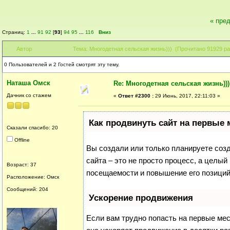
« пре
Страниц:
1
...
91
92
[
93
]
94
95
...
116
Вниз
Автор
Тема: Многодетная сельская жизнь))) (Прочитано 91929 ра
0 Пользователей и 2 Гостей смотрят эту тему.
Наташа Омск
Re: Многодетная сельская жизнь)))
Дачник со стажем
«
Ответ #2300 :
29 Июнь, 2017, 22:11:03 »
Как продвинуть сайт на первые 
Сказали спасибо: 20
Offline
Вы создали или только планируете созда
сайта – это не просто процесс, а целы
Возраст: 37
посещаемости и повышение его позиций
Расположение: Омск
Сообщений: 204
Ускорение продвижения
Если вам трудно попасть на первые ме