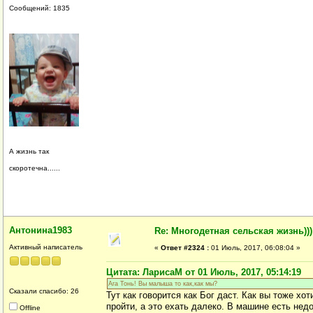
Сообщений: 1835
А жизнь так
скоротечна......
Антонина1983
Re: Многодетная сельская жизнь)))
Активный написатель
«
Ответ #2324 :
01 Июль, 2017, 06:08:04 »
Цитата: ЛарисаМ от 01 Июль, 2017, 05:14:19
Ага Тонь! Вы малыша то как,как мы?
Сказали спасибо: 26
Тут как говорится как Бог даст. Как вы тоже х
пройти, а это ехать далеко. В машине есть недо
Offline