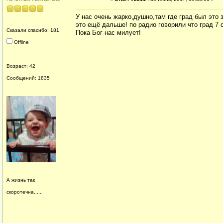
У нас очень жарко,душно,там где град был это 
это ещё дальше! по радио говорили что град 7 
Сказали спасибо: 181
Пока Бог нас милует!
Offline
Возраст: 42
Сообщений: 1835
А жизнь так
скоротечна......