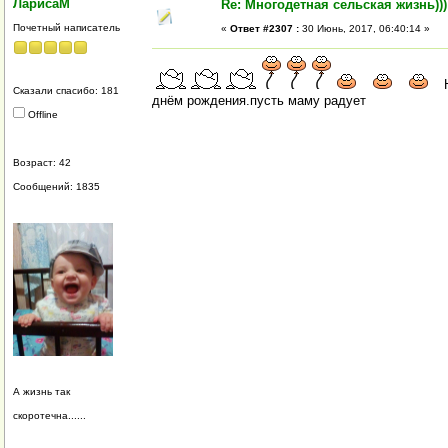
ЛарисаМ
Re: Многодетная сельская жизнь)))
Почетный написатель
«
Ответ #2307 :
30 Июнь, 2017, 06:40:14 »
Н
Сказали спасибо: 181
днём рождения.пусть маму радует
Offline
Возраст: 42
Сообщений: 1835
А жизнь так
скоротечна......