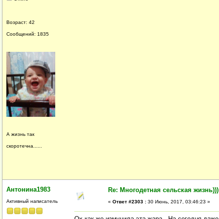
Возраст: 42
Сообщений: 1835
А жизнь так
скоротечна......
Антонина1983
Re: Многодетная сельская жизнь)))
Активный написатель
«
Ответ #2303 :
30 Июнь, 2017, 03:46:23 »
Ох как же измучила эта жара.. На сегодня даж