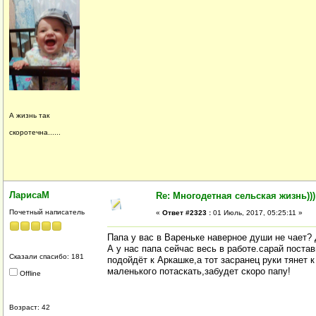
А жизнь так
скоротечна......
ЛарисаМ
Re: Многодетная сельская жизнь)))
Почетный написатель
«
Ответ #2323 :
01 Июль, 2017, 05:25:11 »
Папа у вас в Вареньке наверное души не чает?
А у нас папа сейчас весь в работе.сарай поста
Сказали спасибо: 181
подойдёт к Аркашке,а тот засранец руки тянет 
маленького потаскать,забудет скоро папу!
Offline
Возраст: 42