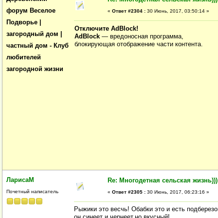
форум Веселое
«
Ответ #2304 :
30 Июнь, 2017, 03:50:14 »
Подворье |
Отключите AdBlock!
загородный дом |
AdBlock
— вредоносная программа,
блокирующая отображение части контента.
частный дом - Клуб
любителей
загородной жизни
ЛарисаМ
Re: Многодетная сельская жизнь)))
Почетный написатель
«
Ответ #2305 :
30 Июнь, 2017, 06:23:16 »
Рыжики это весчь! Обабки это и есть подберезо
он синеет и чернеет.но вкусный!