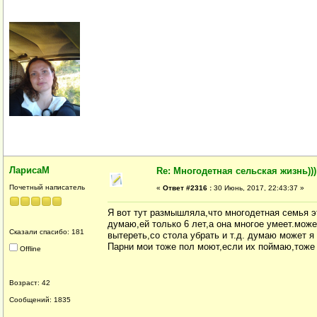
ЛарисаМ
Re: Многодетная сельская жизнь)))
Почетный написатель
«
Ответ #2316 :
30 Июнь, 2017, 22:43:37 »
Я вот тут размышляла,что многодетная семья э
думаю,ей только 6 лет,а она многое умеет.мож
Сказали спасибо: 181
вытереть,со стола убрать и т.д. думаю может 
Парни мои тоже пол моют,если их поймаю,тоже
Offline
Возраст: 42
Сообщений: 1835