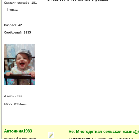
Сказали спасибо: 181
Offline
Возраст: 42
Сообщений: 1835
А жизнь так
скоротечна......
Антонина1983
Re: Многодетная сельская жизнь)))
Активный написатель
«
Ответ #2306 :
30 Июнь, 2017, 06:34:15 »