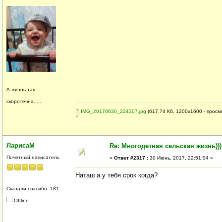
А жизнь так
скоротечна......
IMG_20170630_224307.jpg
(617.74 Кб, 1200x1600 - просм
ЛарисаМ
Re: Многодетная сельская жизнь)))
Почетный написатель
«
Ответ #2317 :
30 Июнь, 2017, 22:51:04 »
Наташ а у тебя срок когда?
Сказали спасибо: 181
Offline