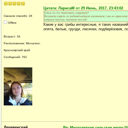
Цитата: ЛарисаМ от 29 Июнь, 2017, 23:43:02
Ольга ты что переезжать надумала?
Сказали спасибо: 26
Вечерком ездили за грибами!набрали коровников ( мы не едим,кому 
набрали баночку землянки лесной!
Offline
Какие у вас грибы интересные, я таких названи
опята, белые, грузди, лисички, подберёзовик, п
Возраст: 34
Расположение: Мотыгино,
Красноярский край
Сообщений: 762
Деревенский
Re: Многодетная сельская жизнь)))