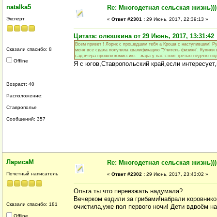
natalka5
Re: Многодетная сельская жизнь)))
Эксперт
«
Ответ #2301 :
29 Июнь, 2017, 22:39:13 »
Цитата: олюшкина от 29 Июнь, 2017, 13:31:42
Всем привет ! Лорик с прошедшим тебя а Кроша с наступившим! Ру
Сказали спасибо: 8
меня все сдала получила квалификацию "Учитель физики". Купили вт
сад,вчера прошли комиссию. жара у нас стоит третью неделю под 
Offline
Я с югов,Ставропольский край,если интересует,
Возраст: 40
Расположение:
Ставрополье
Сообщений: 357
ЛарисаМ
Re: Многодетная сельская жизнь)))
Почетный написатель
«
Ответ #2302 :
29 Июнь, 2017, 23:43:02 »
Ольга ты что переезжать надумала?
Вечерком ездили за грибами!набрали коровников
Сказали спасибо: 181
очистила,уже пол первого ночи! Дети вдвоём н
Offline