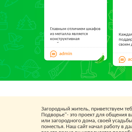
Главным отличием шкафов
из металла является
Каждая
конструктивная
поддер
особенность, надежность,
своем 
прочность и
правил
admin
долговечность.
окнами
a
испорт
очере
обраща
из как
сделан
компл
подок
Загородный житель, приветствуем теб
Подворье"- это проект для общения 
или загородного дома, своей усадьб
поместья. Наш сайт начал работу в да