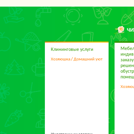
ЧИ
Мебел
Клининговые услуги
индив
Хозяюшка
Домашний уют
заказ
решен
обуст
поме
Хозяю