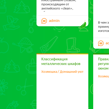
Иностранным словом,
происходящим от
английского «clean»,
обозначили деятельность
по уборке помещений
admin
(жилых, офисных, и даже
В чем 
производственных).
преиму
изгото
индиви
Из как
a
заказы
Классификация
Прави
металлических шкафов
регул
окном
Хозяюшка
Домашний уют
Хозяю