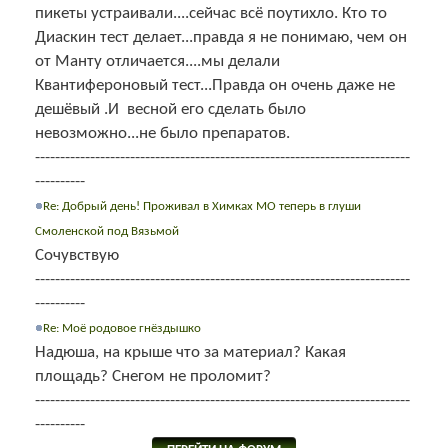
пикеты устраивали....сейчас всё поутихло. Кто то
Диаскин тест делает...правда я не понимаю, чем он
от Манту отличается....мы делали
Квантифероновый тест...Правда он очень даже не
дешёвый .И весной его сделать было
невозможно...не было препаратов.
---------------------------------------------------------------------------
----------
Re: Добрый день! Проживал в Химках МО теперь в глуши
Смоленской под Вязьмой
Сочувствую
---------------------------------------------------------------------------
----------
Re: Моё родовое гнёздышко
Надюша, на крыше что за материал? Какая
площадь? Снегом не проломит?
---------------------------------------------------------------------------
----------