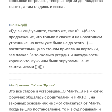
солнышке погрелась , теперь энергии до Рождества
хватит , а там глядишь и весна .
---------------------------------------------------------------------------
----------
Re: Юмор)))
«Где вы ещё увидите, такого же, как я?…»(было
продолжение, что только в сказке и на новогоднем
утреннике, но всем уже было не до этого…) —
воспитательница со стоном присела на корточки,
зал плакал.За то сколько усердия и находчивости ,
хорошо что мужчины были хирургами , а не
сантехниками )))))))
---------------------------------------------------------------------------
----------
Re: Прививки. "За" или "Против".
Это всё старое и устаревшее...О Манту...я на многих
форумах общалась с родителями и НИКТО! , на
законных основаниях не смог отказаться от Манту.
Когда вышло постановление, то и в суд подавали и