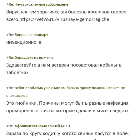
Re: Неустановленное заболевание
Вирусная геморрагическая болезнь кроликов-скорее
всего.https://vetvo.ru/virusnaya-gemorragiche
Re: Вопрос ветеринару
инъекционно в
Re: бородавка на вымени
Здравствуйте а нам ветврач посоветовал кобальт в
таблетках
Re: ребят проблема уже с мясом барана прошу помощи может кто
сталкивался
Это гнойники. Причины могут быт ь разные инфекция,
проморенные глисты,которые сдохли в мясе, следы о
Re: Африканская чума свиней (АЧС)
Зараза по кругу ходит, у когото свиньи пасутся в поле,