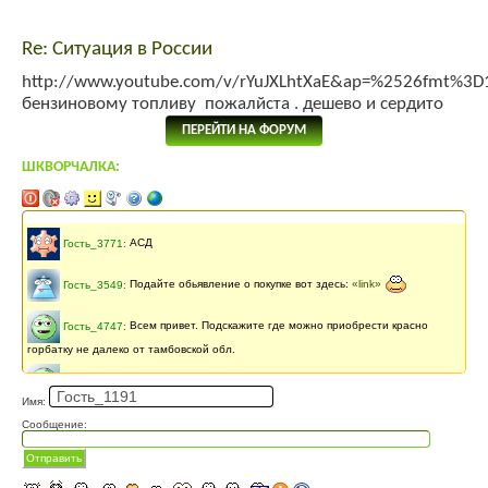
Re: Ситуация в России
http://www.youtube.com/v/rYuJXLhtXaE&ap=%2526fmt%3D
бензиновому топливу пожалйста . дешево и сердито
ПЕРЕЙТИ НА ФОРУМ
ШКВОРЧАЛКА:
Последнее сообщение
141 месяцев
назад
Гость_3771
:
АСД
Гость_3549
:
Подайте обьявление о покупке вот здесь:
«link»
Гость_4747
:
Всем привет. Подскажите где можно приобрести красно
горбатку не далеко от тамбовской обл.
Гость_4747
:
Как можно приобрести красногорбатку корову не очень
Имя:
далеко от тамбовской обл.
Сообщение:
Гость_1869
:
прив
Отправить
Света Урж
:
Приветы!!