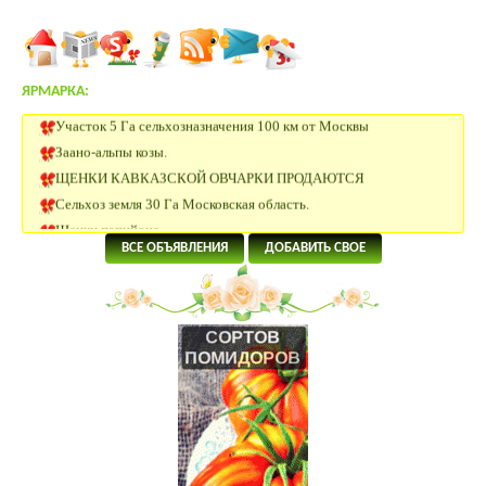
ЯРМАРКА:
Участок 5 Га сельхозназначения 100 км от Москвы
Заано-альпы козы.
ЩЕНКИ КАВКАЗСКОЙ ОВЧАРКИ ПРОДАЮТСЯ
Сельхоз земля 30 Га Московская область.
Щенки папийона
20 Га под сельхоз.производство рядом с р.Ока в Калужской
ВСЕ ОБЪЯВЛЕНИЯ
ДОБАВИТЬ СВОЕ
области
4 Га под поселок в 58 км от Москвы.
5.5 Га под КФХ в Тарусском районе 130 км от Москвы
8.5 Га под ИЖС на берегу р.Лопасня в 54 км от Москвы
19 Га под КФХ в Тарусском районе 130 км от Москвы
Щенки джек-рассел терьера
Щенки джек-рассел терьера
ИЖС 27 Га на берегу озера.
3.2 Га на границе Приокско- террасного биосферного