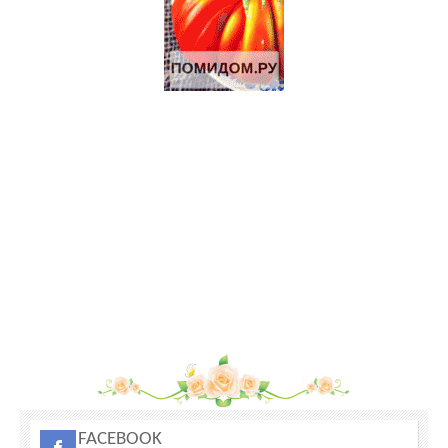
заповедника.
Дымогенератор для холодного копчения «Вихрь»
Продажа-обмен
Продаються Лошади
Щенки Аляскинского маламута
70 Га под КФХ в Тарусском районе 130 км от Москвы
Участок 30 Га сельхоз.назначения рядом с р.Ока
FACEBOOK