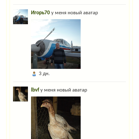
Гость_4421
:
Здравствуйте. Как приобрести насадку на дрель "Ерш-1"?
Убой птицы штучный.Воспользуемся Вашим советом.Спасибо.
Игорь70
у меня новый аватар
Гость_9960
:
Отшельник.
:
Какая у нас сегодня погода? Какое настроение перед
праздниками?
Гость_5612
:
Привет всем!
Гость_5612
:
Ghbdtn dctv!
Гость_8931
:
ky-ky
3 дн.
Гость_8585
:
привет
lbvf
у меня новый аватар
Гость_8585
:
привет
Гость_1236
:
цафвымфывам
Гость_4628
:
если у мужика нос длинный,это не значит что у него много
детей,и это не значит что он сэксопильный,просто нос линный,всё
Админ
:
Дорогие гости! Для захода на сайт нажмите "Вход" в правом
верхнем углу. Если вы тут впервые- пройдите несложную "регистрацию"!