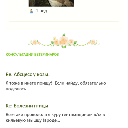
larixwood
:
larix2004
1 нед.
Гость_4402
:
напишить адрес осеменатора сней возле тольятти
admin
:
привет!
yuly
:
yuly
:
привет!
КОНСУЛЬТАЦИИ ВЕТЕРИНАРОВ
Гость_7645
:
привет!
System
:
Welcome!
Re: Абсцесс у козы.
Я тоже в инете поищу! Если найду, обязательно
поделюсь.
Re: Болезни птицы
Все-таки проколола я куру гентамицином в/м в
кильевую мышцу (вроде...