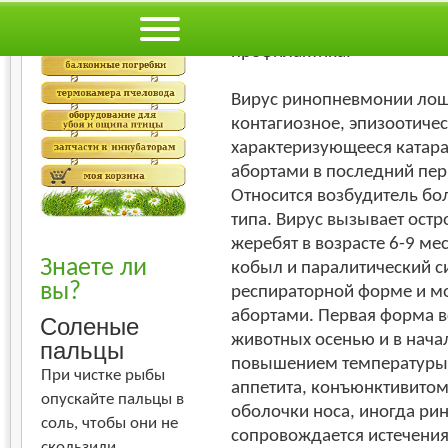
Худший
Лучший
Ринопневмония лошадей, 
профилактика.
Вирус ринопневмонии лош
контагиозное, эпизоотиче
характеризующееся катар
абортами в последний пер
Относится возбудитель бол
типа. Вирус вызывает ост
жеребят в возрасте 6-9 ме
Знаете ли
кобыл и паралитический с
вы?
респираторной форме и м
абортами. Первая форма в
Соленые
животных осенью и в нача
пальцы
повышением температуры т
При чистке рыбы
аппетита, конъюнктивитом
опускайте пальцы в
оболочки носа, иногда ри
соль, чтобы они не
сопровождается истечения
скользили.