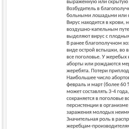
выраженную или скрытую 
Возбудитель в благополучн
больными лошадьми или 
Вирус находится в крови, 
воздушно-капельным пут
выделяют вирус с плодны
В ранее благополучном хо
виде острой вспышки, во 
все поголовье. У жеребых
аборты или рождаются ме
жеребята. Потери приплода
Наибольшее число абортов
февраль и март (более 60 
может составлять 3-4 год
сохраняется в поголовье 
персистенции в организме
заражения молодых неимм
Значительная роль в расп
жеребцам-производителям,