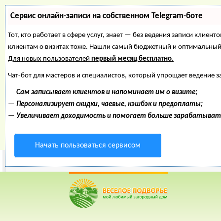
Сервис онлайн-записи на собственном Telegram-боте
Тот, кто работает в сфере услуг, знает — без ведения записи клиент
клиентам о визитах тоже. Нашли самый бюджетный и оптимальный
Для новых пользователей
первый месяц бесплатно
.
Чат-бот для мастеров и специалистов, который упрощает ведение з
—
Сам записывает клиентов и напоминает им о визите;
—
Персонализирует скидки, чаевые, кэшбэк и предоплаты;
—
Увеличивает доходимость и помогает больше зарабатыват
Начать пользоваться сервисом
Веселое Подворье- Главная страница
=>
Болезни лошаде
*
Главная
*
Форум
*
Энциклопедия
*
Магазин
*
Объявления
Ринопневмония ло
Рейтинг пользователей: