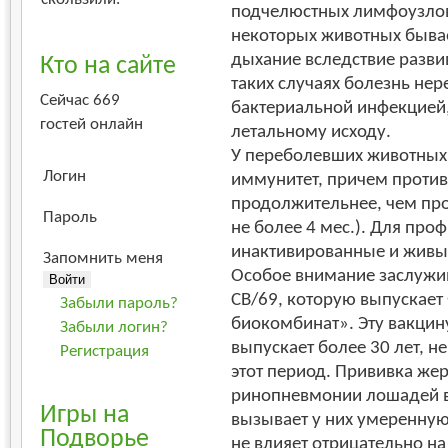
подчелюстных лимфоузлов
некоторых животных бывае
дыхание вследствие разв
Кто на сайте
таких случаях болезнь не
Сейчас 669
бактериальной инфекцией,
гостей онлайн
летальному исходу.
У переболевших животных
Логин
иммунитет, причем проти
продолжительнее, чем пр
Пароль
не более 4 мес.). Для пр
инактивированные и живы
Запомнить меня
Особое внимание заслужив
СВ/69, которую выпускае
Забыли пароль?
биокомбинат». Эту вакци
Забыли логин?
выпускает более 30 лет, н
Регистрация
этот период. Прививка же
ринопневмонии лошадей в
Игры на
вызывает у них умеренну
Подворье
не влияет отрицательно на