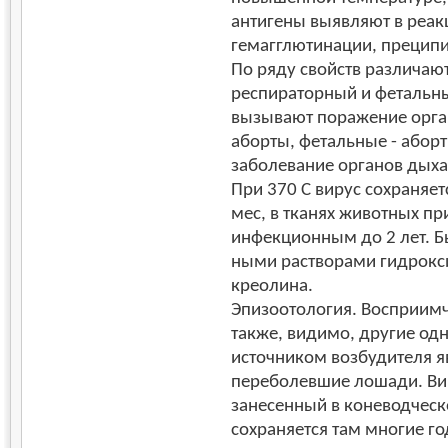
антигены выявляют в реак
гемагглютинации, преципит
По ряду свойств различают
респираторный и фетальн
вызывают поражение орга
аборты, фетальные - абор
заболевание органов дыха
При 370 С вирус сохраняетс
мес, в тканях животных пр
инфекционным до 2 лет. Б
ными растворами гидрокси
креолина.
Эпизоотология. Восприим
также, видимо, другие од
источником возбудителя я
переболевшие лошади. В
занесенный в коневодческо
сохраняется там многие г