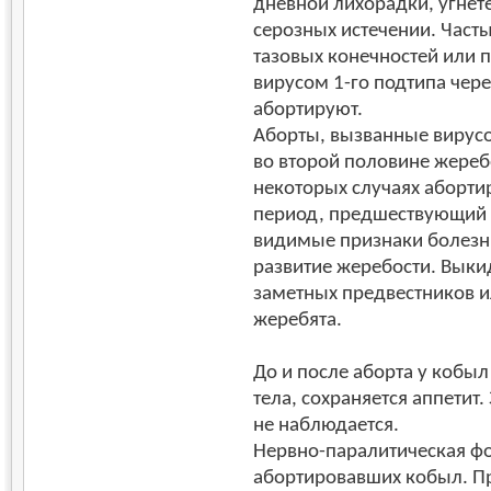
дневной лихорадки, угнет
серозных истечении. Часты
тазовых конечностей или 
вирусом 1-го подтипа чер
абортируют.
Аборты, вызванные вирус
во второй половине жеребо
некоторых случаях аборти
период, предшествующий а
видимые признаки болезн
развитие жеребости. Выки
заметных предвестников 
жеребята.
До и после аборта у кобы
тела, сохраняется аппетит
не наблюдается.
Нервно-паралитическая фо
абортировавших кобыл. П