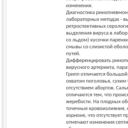
изменения.
Диагностика ринопневмон
лабораторных методах - в
ретроспективных серологи
выделения вируса в лабор
со льдом) кусочки паренх
смывы со слизистой оболо
путей.
Дифференцировать ринопн
вирусного артериита, пара
Грипп отличается большой
охватом поголовья, сухи
отсутствием абортов. Сал
отличаются тем, что проис
жеребости. На плодных об
точечные кровоизлияния, 
хорионе, что отсутствует п
отмечают изменения септи