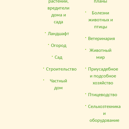
растений,
планы
вредители
Болезни
дома и
животных и
сада
птицы
Ландшафт
Ветеринария
Огород
Животный
Сад
мир
Строительство
Приусадебное
и подсобное
Частный
хозяйство
дом
Птицеводство
Сельхозтехника
и
оборудование