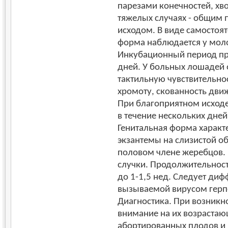
парезами конечностей, хво
тяжелых случаях - общим 
исходом. В виде самостоят
форма наблюдается у мол
Инкубационный период при
дней. У больных лошадей
тактильную чувствительнос
хромоту, скованность дви
При благоприятном исходе
в течение нескольких дней
Генитальная форма характ
экзантемы на слизистой о
половом члене жеребцов. 
случки. Продолжительност
до 1-1,5 нед. Следует диф
вызываемой вирусом герпе
Диагностика. При возник
внимание на их возрастаю
абортированных плодов и