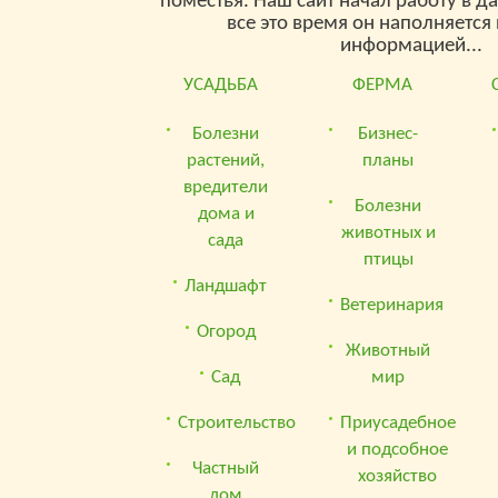
поместья. Наш сайт начал работу в д
все это время он наполняетс
информацией...
УСАДЬБА
ФЕРМА
Болезни
Бизнес-
растений,
планы
вредители
Болезни
дома и
животных и
сада
птицы
Ландшафт
Ветеринария
Огород
Животный
Сад
мир
Строительство
Приусадебное
и подсобное
Частный
хозяйство
дом