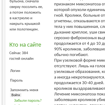
бульона, сначала
признаком миксоматоза от
сверху посолить ее,
которой опухоли единичны
а потом положить
гной. Кролики, больные о
в кастрюлю и
угнетены, отказываются от
накрыть крышкой
тела у них повышенная, с
или полотенцем.
дыхание хриплое, уши свис
серозно-фибронозных выд
продолжается от 4 до 10 д
Кто на сайте
90% кроликов, заболевши
Сейчас 384
обычно погибают.
гостей онлайн
При узелковой форме мик
отсутствуют. Лишь на голо
Логин
узелковые образования, к
а иногда некротизируются
Пароль
продолжается 30-40 дней
кроликов выздоравливают
Запомнить меня
Лечение миксоматоза пока
заболевших кроликов убив
Забыли пароль?