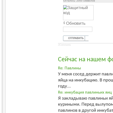
Осталось:
2000
символов
Обновить
ОТПРАВИТЬ
JComments
Сейчас на нашем ф
Re: Павлины
У меня сосед держит павли
яйца на инкубацию. В прош
году...
Re: инкубация павлиньих яиц
Я закладываю павлиньи яй
куриными. Перед вылупо
павлинов в другой инкубато