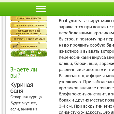
Худший
Лучший
МИКСОМАТОЗ
Миксоматозом болеют тол
Возбудитель - вирус микс
заражаются при контакте 
переболевшими кроликами
быстро, и поэтому при пе
надо проявить особую бди
животное и вызвать ветер
переносчиками вируса ми
клеши, блохи, вши, зараж
Знаете ли
различные животные и пти
вы?
Различают две формы мик
узелковую. При заболеван
Куриная
кроликов вначале появляе
баня
блефароконъюнктивит, а за
Отварная курица
боках и других местах по
будет вкуснее,
3-4 см. При вскрытии этих
если, вынув из
слизистую жидкость. Это 