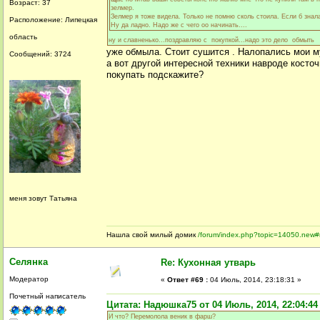
Возраст: 37
зелмер.
Зелмер я тоже видела. Только не помню сколь стоила. Если б зна
Расположение: Липецкая
Ну да ладно. Надо же с чего оо начинать....
область
ну и славненько...поздравляю с покупкой...надо это дело обмыт
уже обмыла. Стоит сушится . Налопались мои м
Сообщений: 3724
а вот другой интересной техники навроде косто
покупать подскажите?
меня зовут Татьяна
Нашла свой милый домик
/forum/index.php?topic=14050.new
Селянка
Re: Кухонная утварь
Модератор
«
Ответ #69 :
04 Июль, 2014, 23:18:31 »
Почетный написатель
Цитата: Надюшка75 от 04 Июль, 2014, 22:04:44
И что? Перемолола веник в фарш?