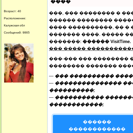
����
Возраст: 40
���, ��� �������� � ��
Расположение:
������ �������� �����
Калужская обл
���� ����������, �� �
Сообщений: 9865
������� ����. ����� �
�������:
������ VisitTime.
��� ����� ���������
���-��� ��� �������� 
�������� ������� ���
—
��� ���������� ����
—
��������������� ���
����������;
—
����������� ������
������������;
������
������������