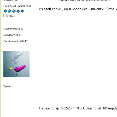
Почетный написатель
Из этой серии , но я брала без шинковки . Отраб
Offline
Расположение:
Борисоглебск.
Сообщений: 20447
Ирина
HYc&amp;ap=%2526fmt%3D18&amp;rel=0&amp;f