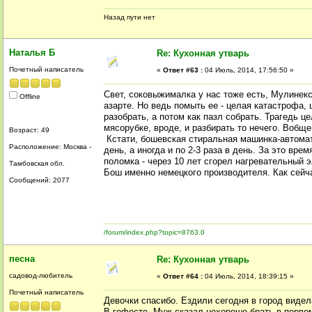
Назад пути нет
Наталья Б
Re: Кухонная утварь
Почетный написатель
«
Ответ #63 :
04 Июль, 2014, 17:56:50 »
Свет, соковыжималка у нас тоже есть, Мулинекс
Offline
азарте. Но ведь помыть ее - целая катастрофа,
разобрать, а потом как пазл собрать. Трагедь 
мясорубке, вроде, и разбирать то нечего. Вобще
Возраст: 49
Кстати, бошевская стиральная машинка-автомат 
Расположение: Москва -
день, а иногда и по 2-3 раза в день. За это вр
поломка - через 10 лет сгорел нагревательный 
Тамбовская обл.
Бош именно немецкого производителя. Как сейча
Сообщений: 2077
/forum/index.php?topic=8763.0
песна
Re: Кухонная утварь
садовод-любитель
«
Ответ #64 :
04 Июль, 2014, 18:39:15 »
Почетный написатель
Девочки спасибо. Ездили сегодня в город виде
В гефесте. Муж сказал нехорошо брать в перво