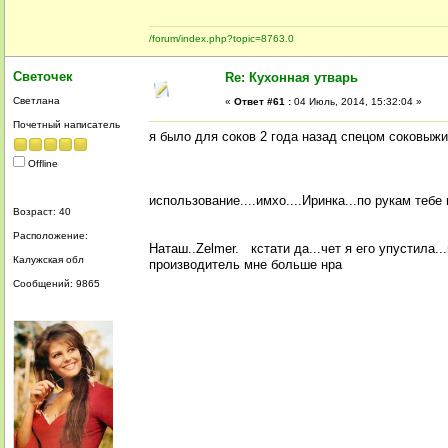
/forum/index.php?topic=8763.0
Светочек
Re: Кухонная утварь
Светлана
«
Ответ #61 :
04 Июль, 2014, 15:32:04 »
Почетный написатель
я было для соков 2 года назад спецом соковыж
Offline
использование....имхо....Иринка...по рукам теб
Возраст: 40
Расположение:
Наташ..Zelmer. кстати да...чет я его упустила.
Калужская обл
производитель мне больше нра
Сообщений: 9865