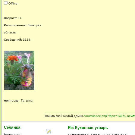
Offline
Возраст: 37
Расположение: Липецкая
область
Сообщений: 3724
меня зовут Татьяна
Нашла свой милый домик
/forum/index.php?topic=14050.new
Селянка
Re: Кухонная утварь
Модератор
«
Ответ #53 :
04 Июль, 2014, 11:54:51 »