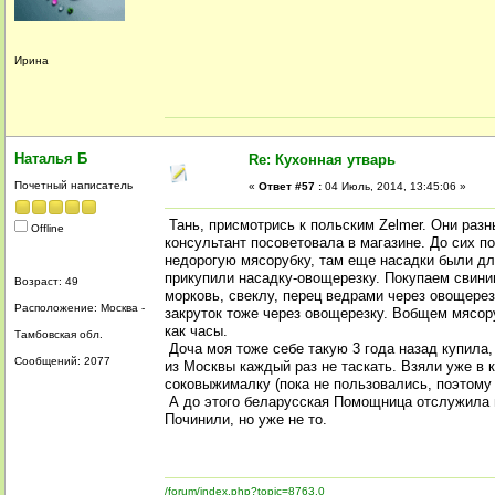
Ирина
Наталья Б
Re: Кухонная утварь
Почетный написатель
«
Ответ #57 :
04 Июль, 2014, 13:45:06 »
Тань, присмотрись к польским Zelmer. Они разн
Offline
консультант посоветовала в магазине. До сих 
недорогую мясорубку, там еще насадки были для 
прикупили насадку-овощерезку. Покупаем свини
Возраст: 49
морковь, свеклу, перец ведрами через овощерез
Расположение: Москва -
закруток тоже через овощерезку. Вобщем мясору
как часы.
Тамбовская обл.
Доча моя тоже себе такую 3 года назад купила,
Сообщений: 2077
из Москвы каждый раз не таскать. Взяли уже в 
соковыжималку (пока не пользовались, поэтому п
А до этого беларусская Помощница отслужила м
Починили, но уже не то.
/forum/index.php?topic=8763.0