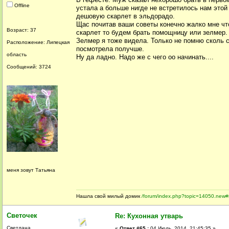
Offline
устала а больше нигде не встретилось нам этой
дешовую скарлет в эльдорадо.
Щас почитав ваши советы конечно жалко мне что
Возраст: 37
скарлет то будем брать помощницу или зелмер.
Зелмер я тоже видела. Только не помню сколь с
Расположение: Липецкая
посмотрела получше.
область
Ну да ладно. Надо же с чего оо начинать....
Сообщений: 3724
меня зовут Татьяна
Нашла свой милый домик
/forum/index.php?topic=14050.new
Светочек
Re: Кухонная утварь
Светлана
«
Ответ #65 :
04 Июль, 2014, 21:45:35 »