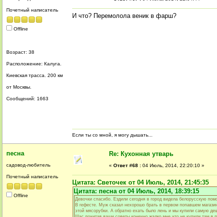
Почетный написатель
И что? Перемолола веник в фарш?
Offline
Возраст: 38
Расположение: Калуга.
Киевская трасса. 200 км
от Москвы.
Сообщений: 1663
Если ты со мной, я могу дышать...
песна
Re: Кухонная утварь
садовод-любитель
«
Ответ #68 :
04 Июль, 2014, 22:20:10 »
Почетный написатель
Цитата: Светочек от 04 Июль, 2014, 21:45:35
Цитата: песна от 04 Июль, 2014, 18:39:15
Offline
Девочки спасибо. Ездили сегодня в город видела белорусскую пом
В гефесте. Муж сказал нехорошо брать в первом попавшем магазин
этой мясорубки. А обратно ехать было лень и мы купили самую де
Щас почитав ваши советы конечно жалко мне что не купили там в п