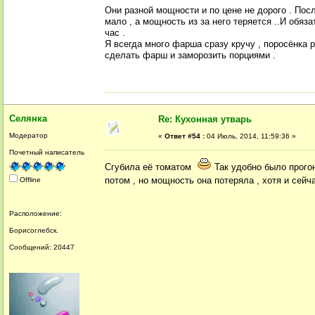
Они разной мощности и по цене не дорого . Пос
мало , а мощность из за него теряется ..И обяз
час .
Я всегда много фарша сразу кручу , поросёнка 
сделать фарш и заморозить порциями .
Селянка
Re: Кухонная утварь
Модератор
«
Ответ #54 :
04 Июль, 2014, 11:59:36 »
Почетный написатель
Сгубила её томатом
Так удобно было прого
потом , но мощность она потеряла , хотя и сей
Offline
Расположение:
Борисоглебск.
Сообщений: 20447