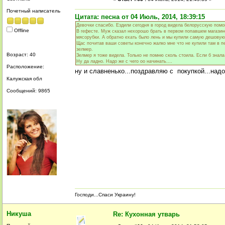
Почетный написатель
Цитата: песна от 04 Июль, 2014, 18:39:15
Девочки спасибо. Ездили сегодня в город видела белорусскую помо
Offline
В гефесте. Муж сказал нехорошо брать в первом попавшем магазин
мясорубки. А обратно ехать было лень и мы купили самую дешовую
Щас почитав ваши советы конечно жалко мне что не купили там в п
зелмер.
Возраст: 40
Зелмер я тоже видела. Только не помню сколь стоила. Если б знал
Ну да ладно. Надо же с чего оо начинать....
Расположение:
ну и славненько...поздравляю с покупкой...н
Калужская обл
Сообщений: 9865
Господи...Спаси Украину!
Никуша
Re: Кухонная утварь