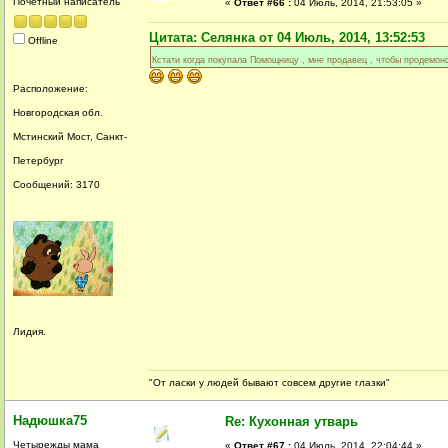
Почетный написатель
«
Ответ #66 :
04 Июль, 2014, 21:53:05 »
Цитата: Селянка от 04 Июль, 2014, 13:52:53
Offline
Кстати когда покупала Помощницу , мне продавец , чтобы продемонс
Расположение:
Новгородская обл.
Мстинский Мост, Санкт-
Петербург
Сообщений: 3170
Лидия.
"От ласки у людей бывают совсем другие глазки"
Надюшка75
Re: Кухонная утварь
Четырежды мама
«
Ответ #67 :
04 Июль, 2014, 22:04:44 »