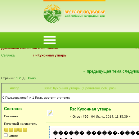
ФОРУМ
ПОМОЩЬ
КАЛЕНДАРЬ
ВОЙТИ
РЕГИСТРАЦИЯ
Деревенский форум Веселое Подворье | Загородный дом
Домашнее хозяйство и не только
>
Селянка
) >
Кухонная утварь
« предыдущая тема
следующ
Страниц:
1
2
[
3
]
Вниз
Автор
Тема: Кухонная утварь (Прочитано 2248 раз)
0 Пользователей и 1 Гость смотрят эту тему.
Светочек
Re: Кухонная утварь
Светлана
«
Ответ #50 :
04 Июль, 2014, 11:35:39 »
Почетный написатель
������ ������-�����
Offline