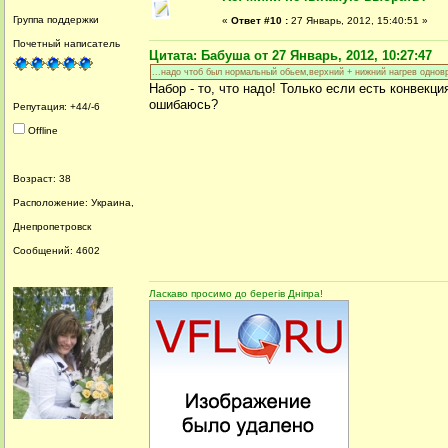
Группа поддержки
«
Ответ #10 :
27 Январь, 2012, 15:40:51 »
Почетный написатель
Цитата: Бабуша от 27 Январь, 2012, 10:27:47
...надо чтоб был нормальный обьем,верхний + нижний нагрев одновр
Набор - то, что надо! Только если есть конвекци
ошибаюсь?
Репутация: +44/-6
Offline
Возраст: 38
Расположение: Украина,
Днепропетровск
Сообщений: 4602
Ласкаво просимо до берегів Дніпра!