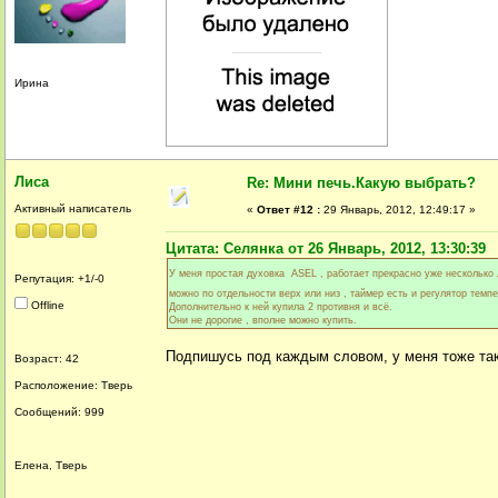
Ирина
Лиса
Re: Мини печь.Какую выбрать?
Активный написатель
«
Ответ #12 :
29 Январь, 2012, 12:49:17 »
Цитата: Селянка от 26 Январь, 2012, 13:30:39
У меня простая духовка ASEL , работает прекрасно уже нескольк
Репутация: +1/-0
можно по отдельности верх или низ , таймер есть и регулятор темпе
Offline
Дополнительно к ней купила 2 противня и всё.
Они не дорогие , вполне можно купить.
Подпишусь под каждым словом, у меня тоже так
Возраст: 42
Расположение: Тверь
Сообщений: 999
Елена, Тверь