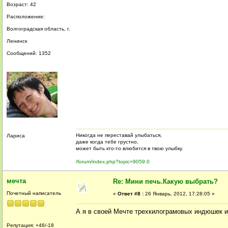
Возраст: 42
Расположение:
Волгоградская область, г.
Ленинск
Сообщений: 1352
Никогда не переставай улыбаться,
Лариса
даже когда тебе грустно,
может быть кто-то влюбится в твою улыбку.
/forum/index.php?topic=9059.0
мечта
Re: Мини печь.Какую выбрать?
Почетный написатель
«
Ответ #8 :
26 Январь, 2012, 17:28:05 »
А я в своей Мечте трехкилограмовых индюшек и 
Репутация: +46/-18