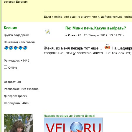
ветврач Евгения
Если я online, это еще не значит, что я, действительно, onli
Ксения
Re: Мини печь.Какую выбрать?
Группа поддержки
«
Ответ #5 :
26 Январь, 2012, 13:51:22 »
Почетный написатель
Женя, из меня пекарь тот еще...
На шедевры
творожные, птицу запекаю часто - не так сохнет,
Репутация: +44/-6
Offline
Возраст: 38
Расположение: Украина,
Днепропетровск
Сообщений: 4602
Ласкаво просимо до берегів Дніпра!