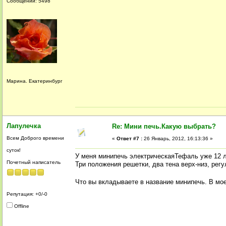
Сообщений: 5498
Марина. Екатеринбург
Лапулечка
Re: Мини печь.Какую выбрать?
Всем Доброго времени
«
Ответ #7 :
26 Январь, 2012, 16:13:36 »
суток!
У меня минипечь электрическаяТефаль уже 12 л
Почетный написатель
Три положения решетки, два тена верх-низ, рег
Что вы вкладываете в название минипечь. В мое
Репутация: +0/-0
Offline