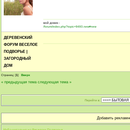
мой домик -
/forum/index.php?topic=9493.new#new
ДЕРЕВЕНСКИЙ
ФОРУМ ВЕСЕЛОЕ
ПОДВОРЬЕ |
ЗАГОРОДНЫЙ
ДОМ
Страниц: [
1
]
Вверх
« предыдущая тема
следующая тема »
Перейти в:
Добавить рекламн
Изба-читальня на Веселом Подворье