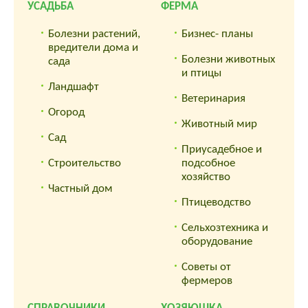
УСАДЬБА
ФЕРМА
Болезни растений,
Бизнес- планы
вредители дома и
Болезни животных
сада
и птицы
Ландшафт
Ветеринария
Огород
Животный мир
Сад
Приусадебное и
Строительство
подсобное
хозяйство
Частный дом
Птицеводство
Сельхозтехника и
оборудование
Советы от
фермеров