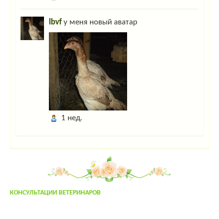
Гость_8585
:
привет
lbvf
у меня новый аватар
Гость_8585
:
привет
Гость_1236
:
цафвымфывам
Гость_4628
:
если у мужика нос длинный,это не значит что у него много
детей,и это не значит что он сэксопильный,просто нос линный,всё
Админ
:
Дорогие гости! Для захода на сайт нажмите "Вход" в правом
верхнем углу. Если вы тут впервые- пройдите несложную "регистрацию"!
larixwood
:
larix2004
1 нед.
Гость_4402
:
напишить адрес осеменатора сней возле тольятти
admin
:
привет!
yuly
:
yuly
:
привет!
КОНСУЛЬТАЦИИ ВЕТЕРИНАРОВ
Гость_7645
:
привет!
System
:
Welcome!