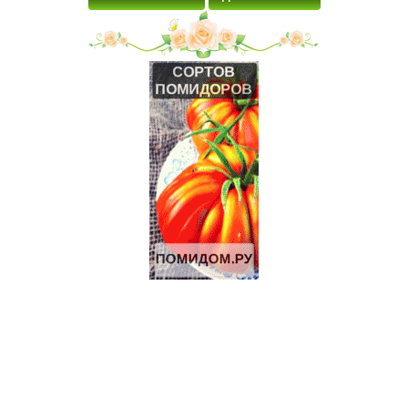
области
4 Га под поселок в 58 км от Москвы.
5.5 Га под КФХ в Тарусском районе 130 км от Москвы
8.5 Га под ИЖС на берегу р.Лопасня в 54 км от Москвы
19 Га под КФХ в Тарусском районе 130 км от Москвы
Щенки джек-рассел терьера
Щенки джек-рассел терьера
ИЖС 27 Га на берегу озера.
3.2 Га на границе Приокско- террасного биосферного
заповедника.
Дымогенератор для холодного копчения «Вихрь»
Продажа-обмен
Продаються Лошади
Щенки Аляскинского маламута
70 Га под КФХ в Тарусском районе 130 км от Москвы
Участок 30 Га сельхоз.назначения рядом с р.Ока