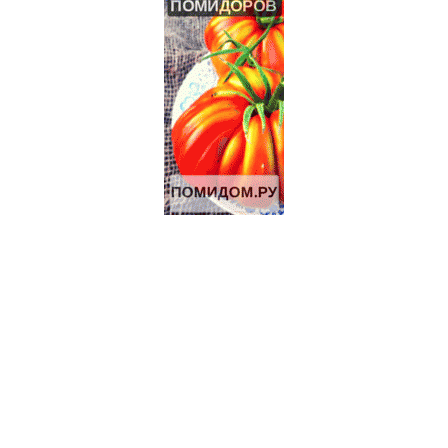
19 Га под КФХ в Тарусском районе 130 км от Москвы
Щенки джек-рассел терьера
Щенки джек-рассел терьера
ИЖС 27 Га на берегу озера.
3.2 Га на границе Приокско- террасного биосферного
заповедника.
Дымогенератор для холодного копчения «Вихрь»
Продажа-обмен
Продаються Лошади
Щенки Аляскинского маламута
70 Га под КФХ в Тарусском районе 130 км от Москвы
Участок 30 Га сельхоз.назначения рядом с р.Ока