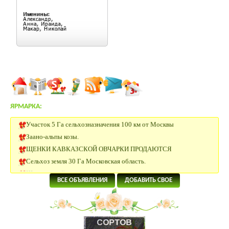
ЯРМАРКА:
Участок 5 Га сельхозназначения 100 км от Москвы
Заано-альпы козы.
ЩЕНКИ КАВКАЗСКОЙ ОВЧАРКИ ПРОДАЮТСЯ
Сельхоз земля 30 Га Московская область.
Щенки папийона
20 Га под сельхоз.производство рядом с р.Ока в Калужской
ВСЕ ОБЪЯВЛЕНИЯ
ДОБАВИТЬ СВОЕ
области
4 Га под поселок в 58 км от Москвы.
5.5 Га под КФХ в Тарусском районе 130 км от Москвы
8.5 Га под ИЖС на берегу р.Лопасня в 54 км от Москвы