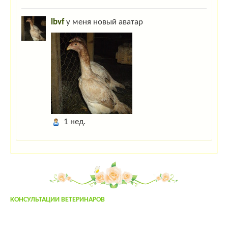
Гость_8585
:
привет
lbvf
у меня новый аватар
Гость_8585
:
привет
Гость_1236
:
цафвымфывам
Гость_4628
:
если у мужика нос длинный,это не значит что у него много
детей,и это не значит что он сэксопильный,просто нос линный,всё
Админ
:
Дорогие гости! Для захода на сайт нажмите "Вход" в правом
верхнем углу. Если вы тут впервые- пройдите несложную "регистрацию"!
larixwood
:
larix2004
1 нед.
Гость_4402
:
напишить адрес осеменатора сней возле тольятти
admin
:
привет!
yuly
:
yuly
:
привет!
КОНСУЛЬТАЦИИ ВЕТЕРИНАРОВ
Гость_7645
:
привет!
System
:
Welcome!