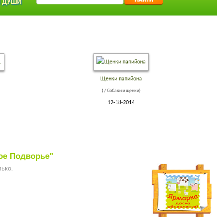
 ДУШИ
Щенки папийона
( / Собаки и щенки)
12-18-2014
ое Подворье"
лько.