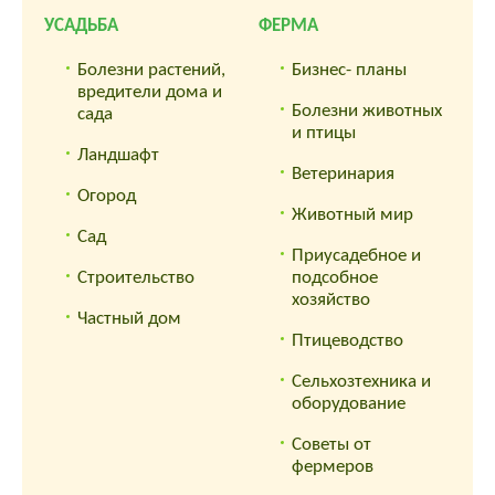
УСАДЬБА
ФЕРМА
Болезни растений,
Бизнес- планы
вредители дома и
Болезни животных
сада
и птицы
Ландшафт
Ветеринария
Огород
Животный мир
Сад
Приусадебное и
Строительство
подсобное
хозяйство
Частный дом
Птицеводство
Сельхозтехника и
оборудование
Советы от
фермеров