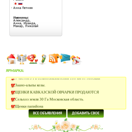
ЯРМАРКА:
Участок 5 Га сельхозназначения 100 км от Москвы
Заано-альпы козы.
ЩЕНКИ КАВКАЗСКОЙ ОВЧАРКИ ПРОДАЮТСЯ
Сельхоз земля 30 Га Московская область.
Щенки папийона
20 Га под сельхоз.производство рядом с р.Ока в Калужской
ВСЕ ОБЪЯВЛЕНИЯ
ДОБАВИТЬ СВОЕ
области
4 Га под поселок в 58 км от Москвы.
5.5 Га под КФХ в Тарусском районе 130 км от Москвы