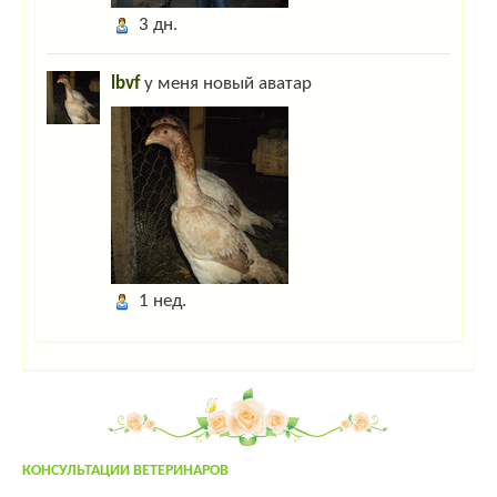
Гость_8931
:
ky-ky
3 дн.
Гость_8585
:
привет
lbvf
у меня новый аватар
Гость_8585
:
привет
Гость_1236
:
цафвымфывам
Гость_4628
:
если у мужика нос длинный,это не значит что у него много
детей,и это не значит что он сэксопильный,просто нос линный,всё
Админ
:
Дорогие гости! Для захода на сайт нажмите "Вход" в правом
верхнем углу. Если вы тут впервые- пройдите несложную "регистрацию"!
larixwood
:
larix2004
1 нед.
Гость_4402
:
напишить адрес осеменатора сней возле тольятти
admin
:
привет!
yuly
:
yuly
:
привет!
КОНСУЛЬТАЦИИ ВЕТЕРИНАРОВ
Гость_7645
:
привет!