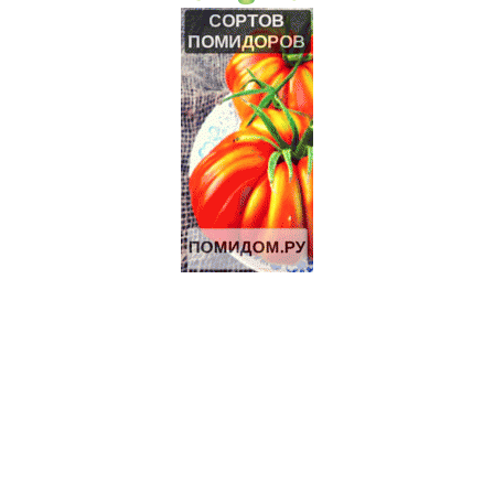
8.5 Га под ИЖС на берегу р.Лопасня в 54 км от Москвы
19 Га под КФХ в Тарусском районе 130 км от Москвы
Щенки джек-рассел терьера
Щенки джек-рассел терьера
ИЖС 27 Га на берегу озера.
3.2 Га на границе Приокско- террасного биосферного
заповедника.
Дымогенератор для холодного копчения «Вихрь»
Продажа-обмен
Продаються Лошади
Щенки Аляскинского маламута
70 Га под КФХ в Тарусском районе 130 км от Москвы
Участок 30 Га сельхоз.назначения рядом с р.Ока