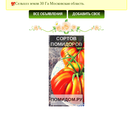
Щенки папийона
20 Га под сельхоз.производство рядом с р.Ока в Калужской
ВСЕ ОБЪЯВЛЕНИЯ
ДОБАВИТЬ СВОЕ
области
4 Га под поселок в 58 км от Москвы.
5.5 Га под КФХ в Тарусском районе 130 км от Москвы
8.5 Га под ИЖС на берегу р.Лопасня в 54 км от Москвы
19 Га под КФХ в Тарусском районе 130 км от Москвы
Щенки джек-рассел терьера
Щенки джек-рассел терьера
ИЖС 27 Га на берегу озера.
3.2 Га на границе Приокско- террасного биосферного
заповедника.
Дымогенератор для холодного копчения «Вихрь»
Продажа-обмен
Продаються Лошади
Щенки Аляскинского маламута
70 Га под КФХ в Тарусском районе 130 км от Москвы
Участок 30 Га сельхоз.назначения рядом с р.Ока