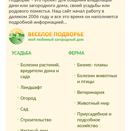
Подворье"- это проект для общения владельцев
дачи или загородного дома, своей усадьбы или
родового поместья. Наш сайт начал работу в
далеком 2006 году и все это время он наполняется
подробной информацией...
УСАДЬБА
ФЕРМА
Болезни растений,
Бизнес- планы
вредители дома и
Болезни животных
сада
и птицы
Ландшафт
Ветеринария
Огород
Животный мир
Сад
Приусадебное и
Строительство
подсобное
хозяйство
Частный дом