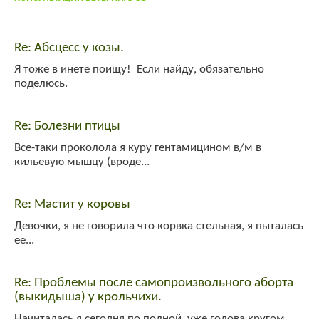
Гость_7645
:
привет!
System
:
Welcome!
Re: Абсцесс у козы.
Я тоже в инете поищу! Если найду, обязательно
поделюсь.
Re: Болезни птицы
Все-таки проколола я куру гентамицином в/м в
кильевую мышцу (вроде...
Re: Мастит у коровы
Девочки, я не говорила что корвка стельная, я пыталась
ее...
Re: Проблемы после самопроизвольного аборта
(выкидыша) у крольчихи.
Начиталась я сегодня по полной, уже голова кругом