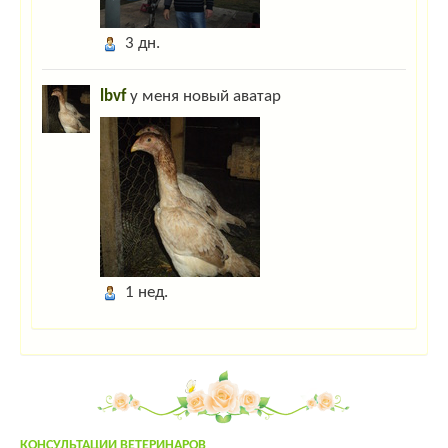
Гость_8931
:
ky-ky
3 дн.
Гость_8585
:
привет
lbvf
у меня новый аватар
Гость_8585
:
привет
Гость_1236
:
цафвымфывам
Гость_4628
:
если у мужика нос длинный,это не значит что у него много
детей,и это не значит что он сэксопильный,просто нос линный,всё
Админ
:
Дорогие гости! Для захода на сайт нажмите "Вход" в правом
верхнем углу. Если вы тут впервые- пройдите несложную "регистрацию"!
larixwood
:
larix2004
1 нед.
Гость_4402
:
напишить адрес осеменатора сней возле тольятти
admin
:
привет!
yuly
:
yuly
:
привет!
КОНСУЛЬТАЦИИ ВЕТЕРИНАРОВ