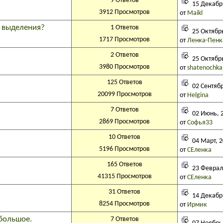
9 Ответов
15 Декабрь
3912 Просмотров
от
Maikl
ь выделения?
1 Ответов
25 Октябрь
1717 Просмотров
от
Ленка-Пенк
2 Ответов
25 Октябрь
3980 Просмотров
от
shatenochka
125 Ответов
02 Сентябр
20099 Просмотров
от
Helgina
7 Ответов
02 Июнь, 2
2869 Просмотров
от
Софья33
10 Ответов
04 Март, 2
5196 Просмотров
от
СЕленка
165 Ответов
23 Февраль
41315 Просмотров
от
СЕленка
31 Ответов
14 Декабрь
8254 Просмотров
от
Ирмик
большое.
7 Ответов