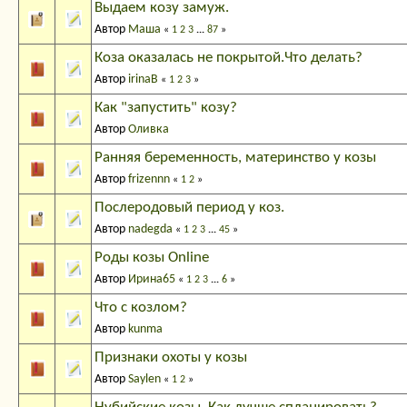
Выдаем козу замуж.
Автор
Маша
«
1
2
3
...
87
»
Коза оказалась не покрытой.Что делать?
Автор
irinaB
«
1
2
3
»
Как "запустить" козу?
Автор
Оливка
Ранняя беременность, материнство у козы
Автор
frizennn
«
1
2
»
Послеродовый период у коз.
Автор
nadegda
«
1
2
3
...
45
»
Роды козы Online
Автор
Ирина65
«
1
2
3
...
6
»
Что с козлом?
Автор
kunma
Признаки охоты у козы
Автор
Saylen
«
1
2
»