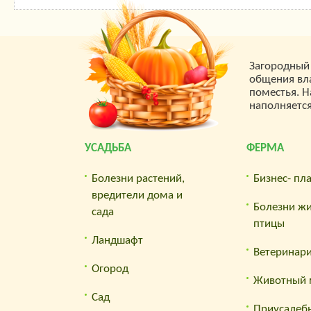
Загородный 
общения вла
поместья. Н
наполняетс
УСАДЬБА
ФЕРМА
Болезни растений,
Бизнес- пл
вредители дома и
Болезни ж
сада
птицы
Ландшафт
Ветеринар
Огород
Животный 
Сад
Приусадеб