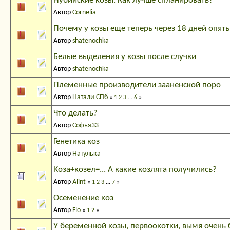
Нубийские козы. Как лучше спланировать?
Автор
Cornelia
Почему у козы еще теперь через 18 дней опят
Автор
shatenochka
Белые выделения у козы после случки
Автор
shatenochka
Племенные производители зааненской поро
Автор
Натали СПб
«
1
2
3
...
6
»
Что делать?
Автор
Софья33
Генетика коз
Автор
Натулька
Коза+козел=... А какие козлята получились?
Автор
Alint
«
1
2
3
...
7
»
Осеменение коз
Автор
Flo
«
1
2
»
У беременной козы, первоокотки, вымя очень 