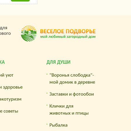
 для
ового
КА
ДЛЯ ДУШИ
ий уют
"Воронья слободка"-
мой домик в деревне
и здоровье
Заставки и фотообои
 экотуризм
Клички для
е советы
животных и птицы
Рыбалка