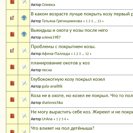
Автор
Оливка
В каком возрасте лучше покрыть козу первый р
Автор
Татьяна Гречишникова
«
1
2
3
...
13
»
Выкидыш и охота у козы после него
Автор
алена1987
Проблемы с покрытием козы.
Автор
Афина-Паллада
«
1
2
3
...
12
»
планирование окотов у коз
Автор
песна
Глубококотную козу покрыл козел
Автор
gala-analitik
Коза не в охоте, но козел ее покрыл. Что то по
Автор
shatenochka
Не могу вырастить себе коз. Жиреют и не пок
Автор
UrAna
«
1
2
3
4
»
Что влияет на пол детёныша?