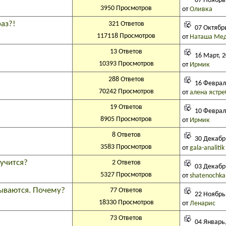
07 Ноябрь,
3950 Просмотров
от
Оливка
аз?!
321 Ответов
07 Октябрь
117118 Просмотров
от
Наташа Ме
13 Ответов
16 Март, 2
10393 Просмотров
от
Ирмик
288 Ответов
16 Февраль
70242 Просмотров
от
алена ястре
19 Ответов
10 Февраль
8905 Просмотров
от
Ирмик
8 Ответов
30 Декабрь
3583 Просмотров
от
gala-analitik
лучится?
2 Ответов
03 Декабрь
5327 Просмотров
от
shatenochka
рываются. Почему?
77 Ответов
22 Ноябрь,
18330 Просмотров
от
Ленарис
73 Ответов
04 Январь,