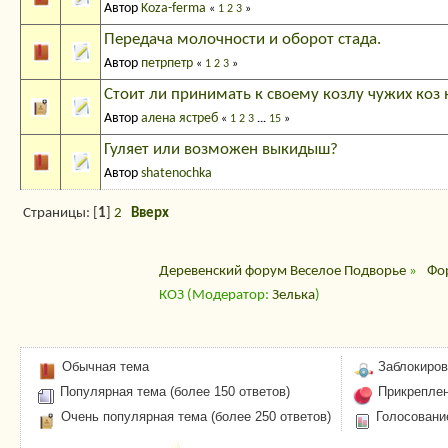
Автор
Koza-ferma
«
1
2
3
»
Передача молочности и оборот стада.
Автор
петрпетр
«
1
2
3
»
Стоит ли принимать к своему козлу чужих коз 
Автор
алена ястреб
«
1
2
3
...
15
»
Гуляет или возможен выкидыш?
Автор
shatenochka
Страницы: [
1
]
2
Вверх
Деревенский форум Веселое Подворье
»
Фо
КОЗ
(Модератор:
Зелька
)
Обычная тема
Заблокиров
Популярная тема (более 150 ответов)
Прикреплен
Очень популярная тема (более 250 ответов)
Голосовани