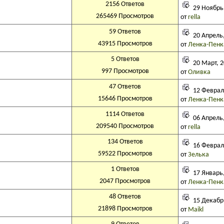
2156 Ответов
29 Ноябрь,
265469 Просмотров
от
rella
59 Ответов
20 Апрель,
43915 Просмотров
от
Ленка-Пенк
5 Ответов
20 Март, 2
997 Просмотров
от
Оливка
47 Ответов
12 Февраль
15646 Просмотров
от
Ленка-Пенк
1114 Ответов
06 Апрель,
209540 Просмотров
от
rella
134 Ответов
16 Февраль
59522 Просмотров
от
Зелька
1 Ответов
17 Январь,
2047 Просмотров
от
Ленка-Пенк
48 Ответов
15 Декабрь
21898 Просмотров
от
Maikl