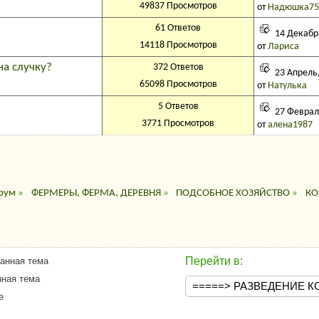
49837 Просмотров
от
Надюшка75
61 Ответов
14 Декабрь
14118 Просмотров
от
Лариса
на случку?
372 Ответов
23 Апрель,
65098 Просмотров
от
Натулька
5 Ответов
27 Февраль
3771 Просмотров
от
алена1987
рум
»
ФЕРМЕРЫ, ФЕРМА, ДЕРЕВНЯ
»
ПОДСОБНОЕ ХОЗЯЙСТВО
»
КО
Перейти в:
анная тема
ная тема
е