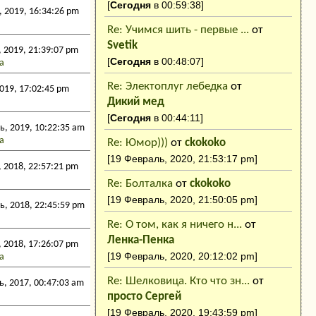
[
Сегодня
в 00:59:38]
 2019, 16:34:26 pm
Re: Учимся шить - первые ...
от
Svetik
 2019, 21:39:07 pm
[
Сегодня
в 00:48:07]
а
Re: Электоплуг лебедка
от
019, 17:02:45 pm
Дикий мед
[
Сегодня
в 00:44:11]
, 2019, 10:22:35 am
а
Re: Юмор)))
от
ckokoko
[19 Февраль, 2020, 21:53:17 pm]
 2018, 22:57:21 pm
Re: Болталка
от
ckokoko
[19 Февраль, 2020, 21:50:05 pm]
, 2018, 22:45:59 pm
Re: О том, как я ничего н...
от
Ленка-Пенка
 2018, 17:26:07 pm
[19 Февраль, 2020, 20:12:02 pm]
а
Re: Шелковица. Кто что зн...
от
, 2017, 00:47:03 am
просто Сергей
[19 Февраль, 2020, 19:43:59 pm]