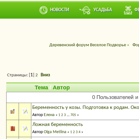
НОВОСТИ
УСАДЬБА
Ф
Деревенский форум Веселое Подворье
»
Фо
Страницы: [
1
]
2
Вниз
Тема
/
Автор
0 Пользователей и
Беременность у козы. Подготовка к родам. Око
Автор
Елена
«
1
2
3
...
705
»
Ложная беременность
Автор
Olga Metlina
«
1
2
3
4
»