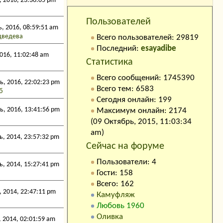
 2016, 23:36:05 pm
Кто на сайте:
Пользователей
, 2016, 08:59:51 am
дведева
Всего пользователей: 29819
Последний:
esayadibe
016, 11:02:48 am
Статистика
Всего сообщений: 1745390
, 2016, 22:02:23 pm
Всего тем: 6583
б
Сегодня онлайн: 199
, 2016, 13:41:56 pm
Максимум онлайн: 2174
(09 Октябрь, 2015, 11:03:34
am)
, 2014, 23:57:32 pm
Сейчас на форуме
Пользователи: 4
, 2014, 15:27:41 pm
Гости: 158
Всего: 162
 2014, 22:47:11 pm
Камуфляж
Любовь 1960
Оливка
 2014, 02:01:59 am