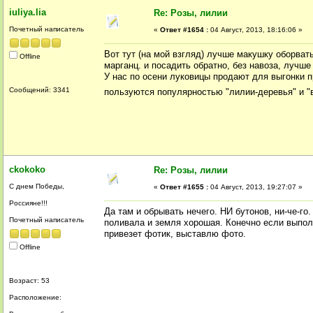
iuliya.lia
Re: Розы, лилии
Почетный написатель
«
Ответ #1654 :
04 Август, 2013, 18:16:06 »
Вот тут (на мой взгляд) лучше макушку оборвать
Offline
марганц. и посадить обратно, без навоза, лучше
У нас по осени луковицы продают для выгонки п
Сообщений: 3341
пользуются популярностью "лилии-деревья" и "
ckokoko
Re: Розы, лилии
С днем Победы,
«
Ответ #1655 :
04 Август, 2013, 19:27:07 »
Россияне!!!
Да там и обрывать нечего. НИ бутонов, ни-че-го
Почетный написатель
поливала и земля хорошая. Конечно если выполз
привезет фотик, выставлю фото.
Offline
Возраст: 53
Расположение: