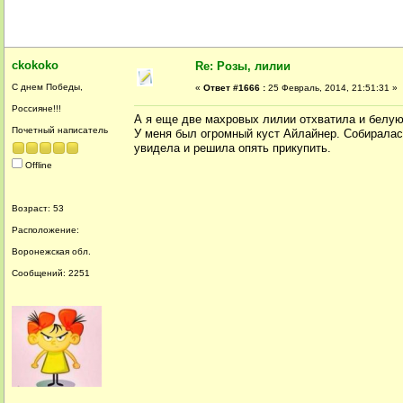
ckokoko
Re: Розы, лилии
С днем Победы,
«
Ответ #1666 :
25 Февраль, 2014, 21:51:31 »
Россияне!!!
А я еще две махровых лилии отхватила и белую 
Почетный написатель
У меня был огромный куст Айлайнер. Собиралас
увидела и решила опять прикупить.
Offline
Возраст: 53
Расположение:
Воронежская обл.
Сообщений: 2251