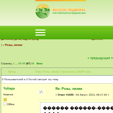
ФОРУМ
ПОМОЩЬ
КАЛЕНДАРЬ
ВОЙТИ
РЕГИСТРАЦИЯ
Деревенский форум Веселое Подворье | Загородный дом
Дачники, дача, сад, огород
>
Цветник
) >
Розы, лилии
« предыдущая т
Страниц:
1
...
65
66
[
67
]
68
Вниз
Автор
Тема: Розы, лилии (Прочитано 166997 раз)
0 Пользователей и 3 Гостей смотрят эту тему.
Yuliaya
Re: Розы, лилии
Новичок
«
Ответ #1650 :
04 Август, 2013, 09:17:43 »
Offline
������ ������-�����