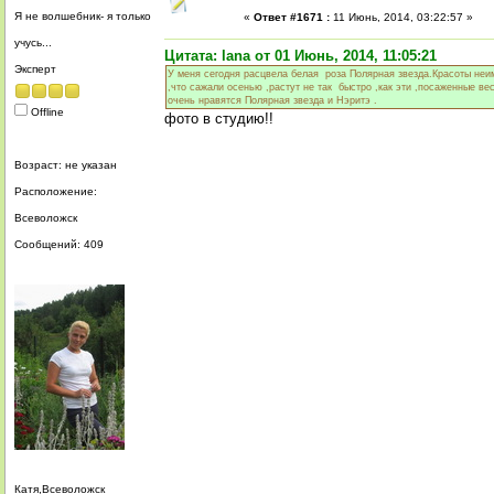
Я не волшебник- я только
«
Ответ #1671 :
11 Июнь, 2014, 03:22:57 »
учусь...
Цитата: lana от 01 Июнь, 2014, 11:05:21
Эксперт
У меня сегодня расцвела белая роза Полярная звезда.Красоты неимо
,что сажали осенью ,растут не так быстро ,как эти ,посаженные ве
очень нравятся Полярная звезда и Нэритэ .
Offline
фото в студию!!
Возраст: не указан
Расположение:
Всеволожск
Сообщений: 409
Катя,Всеволожск