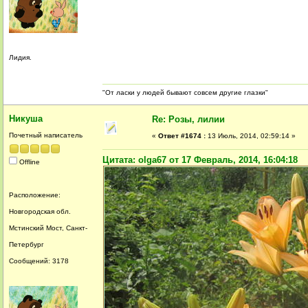
Лидия.
"От ласки у людей бывают совсем другие глазки"
Никуша
Re: Розы, лилии
Почетный написатель
«
Ответ #1674 :
13 Июль, 2014, 02:59:14 »
Цитата: olga67 от 17 Февраль, 2014, 16:04:18
Offline
Расположение:
Новгородская обл.
Мстинский Мост, Санкт-
Петербург
Сообщений: 3178