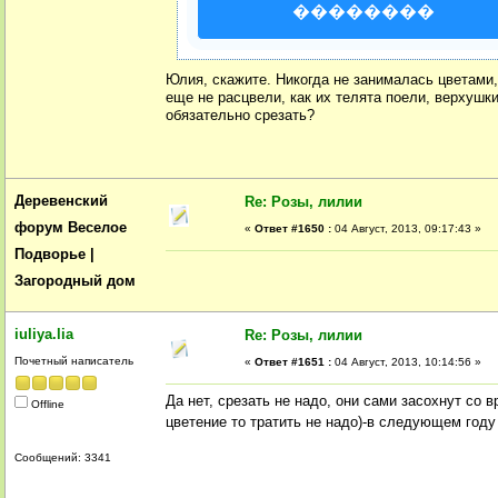
��������
Юлия, скажите. Никогда не занималась цветами,
еще не расцвели, как их телята поели, верхушки
обязательно срезать?
Деревенский
Re: Розы, лилии
форум Веселое
«
Ответ #1650 :
04 Август, 2013, 09:17:43 »
Подворье |
Загородный дом
iuliya.lia
Re: Розы, лилии
Почетный написатель
«
Ответ #1651 :
04 Август, 2013, 10:14:56 »
Да нет, срезать не надо, они сами засохнут со 
Offline
цветение то тратить не надо)-в следующем год
Сообщений: 3341