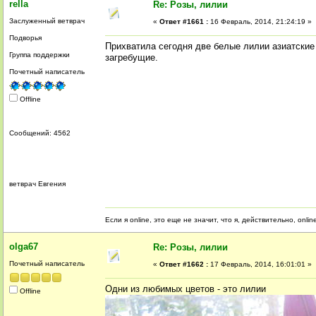
rella
Re: Розы, лилии
Заслуженный ветврач
«
Ответ #1661 :
16 Февраль, 2014, 21:24:19 »
Подворья
Прихватила сегодня две белые лилии азиатские 
Группа поддержки
загребущие.
Почетный написатель
Offline
Сообщений: 4562
ветврач Евгения
Если я online, это еще не значит, что я, действительно, onli
olga67
Re: Розы, лилии
Почетный написатель
«
Ответ #1662 :
17 Февраль, 2014, 16:01:01 »
Одни из любимых цветов - это лилии
Offline