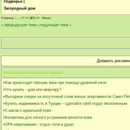
Подворье |
Загородный дом
Страниц:
1
...
65
66
[
67
]
68
Вверх
« предыдущая тема
следующая тема »
Добавить рекламн
Изба-читальня на Веселом Подворье
Как происходит обогрев бани при помощи дровяной печи
Что купить - дом или квартиру?
Выгодные скидки на посуточный съем жилых апартаментов Санкт-Пе
Купить недвижимость в Турции – сделайте свой отдых бесконечным
5 шагов к идеальной коже
Косметика для легкого устранения вялости кожи
SPA обертывания - отдых тела и души