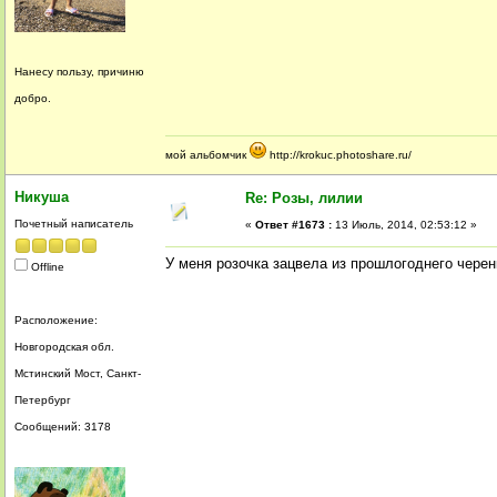
Нанесу пользу, причиню
добро.
мой альбомчик
http://krokuc.photoshare.ru/
Никуша
Re: Розы, лилии
Почетный написатель
«
Ответ #1673 :
13 Июль, 2014, 02:53:12 »
У меня розочка зацвела из прошлогоднего черен
Offline
Расположение:
Новгородская обл.
Мстинский Мост, Санкт-
Петербург
Сообщений: 3178