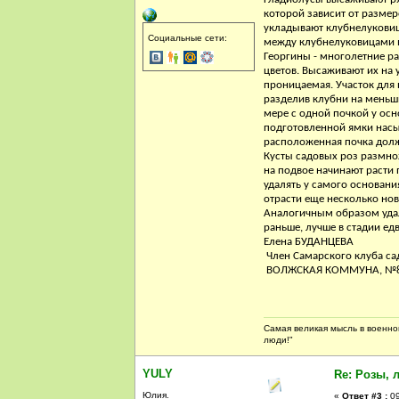
которой зависит от размер
укладывают клубнелуковиц
Социальные сети:
между клубнелуковицами в 
Георгины - многолетние р
цветов. Высаживают их на
проницаемая. Участок для
разделив клубни на меньши
мере с одной почкой у ос
подготовленной ямки насы
расположенная почка долж
Кусты садовых роз размно
на подвое начинают расти 
удалять у самого основани
отрасти еще несколько нов
Аналогичным образом удал
раньше, лучше в стадии ед
Елена БУДАНЦЕВА
Член Самарского клуба са
ВОЛЖСКАЯ КОММУНА, №84 
Самая великая мысль в военной
люди!"
YULY
Re: Розы, 
Юлия.
«
Ответ #3 :
09