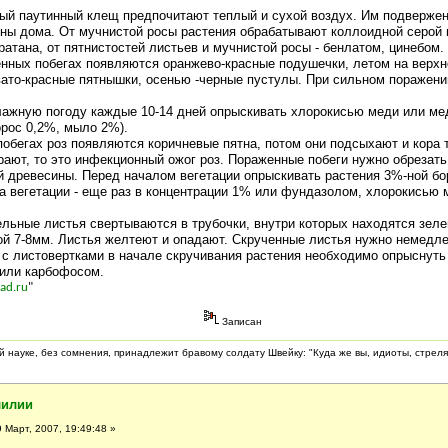
ый паутинный клещ предпочитают теплый и сухой воздух. Им подвержен
ны дома. От мучнистой росы растения обрабатывают коллоидной серой 
ратана, от пятнистостей листьев и мучнистой росы - бенлатом, цинебом.
енных побегах появляются оранжево-красные подушечки, летом на верхн
вато-красные пятнышки, осенью -черные пустулы. При сильном поражени
лажную погоду каждые 10-14 дней опрыскивать хлорокисью меди или м
рос 0,2%, мыло 2%).
обегах роз появляются коричневые пятна, потом они подсыхают и кора 
рают, то это инфекционный ожог роз. Пораженные побеги нужно обрезат
й древесины. Перед началом вегетации опрыскивать растения 3%-ной бо
а вегетации - еще раз в концентрации 1% или фундазолом, хлорокисью 
ельные листья свертываются в трубочки, внутри которых находятся зеле
ой 7-8мм. Листья желтеют и опадают. Скрученные листья нужно немедле
 с листовертками в начале скручивания растения необходимо опрыснуть
 или карбофосом.
ad.ru
"
Записан
 науке, без сомнения, принадлежит бравому солдату Швейку: "Куда же вы, идиоты, стреля
лилии
 Март, 2007, 19:49:48 »