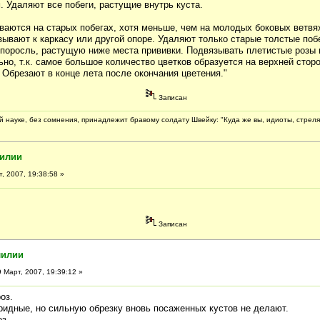
 Удаляют все побеги, растущие внутрь куста.
иваются на старых побегах, хотя меньше, чем на молодых боковых ветвя
зывают к каркасу или другой опоре. Удаляют только старые толстые побе
 поросль, растущую ниже места прививки. Подвязывать плетистые розы 
но, т.к. самое большое количество цветков образуется на верхней стор
 Обрезают в конце лета после окончания цветения."
Записан
 науке, без сомнения, принадлежит бравому солдату Швейку: "Куда же вы, идиоты, стреля
лилии
, 2007, 19:38:58 »
Записан
лилии
 Март, 2007, 19:39:12 »
оз.
ридные, но сильную обрезку вновь посаженных кустов не делают.
з.