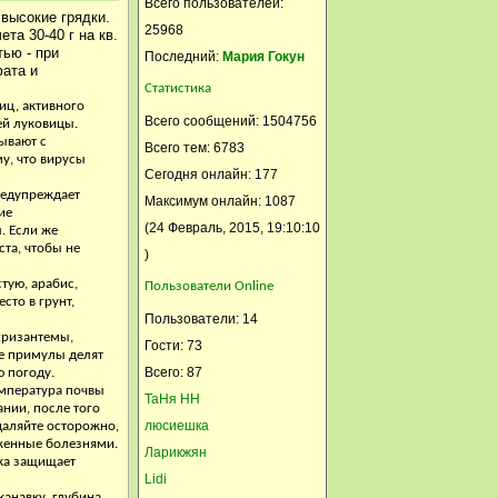
Всего пользователей:
высокие грядки.
обосновалась , не даёт яйца
25968
а 30-40 г на кв.
забрать )))
тью - при
Последний:
Мария Гокун
фата и
Тамрико
Статистика
иц, активного
12 Июнь, 2015, 15:22:20
Всего сообщений: 1504756
ей луковицы.
ывают с
С ПРАЗДНИКОМ!!!! С
Всего тем: 6783
у, что вирусы
ДНЕМ РОССИИ!!!
Сегодня онлайн: 177
предупреждает
Максимум онлайн: 1087
Анатолий 1953
ие
(24 Февраль, 2015, 19:10:10
. Если же
12 Июнь, 2015, 15:18:29
та, чтобы не
)
Еще один напряженный
тую, арабис,
Пользователи Online
рабочий день ! Работаем на
сто в грунт,
Пользователи: 14
себя !
хризантемы,
Гости: 73
Селянка
ие примулы делят
Всего: 87
ю погоду.
12 Июнь, 2015, 15:01:50
емпература почвы
ТаНя НН
ании, после того
Народ , с Праздником !!!
люсиешка
даляйте осторожно,
женные болезнями.
Fiolent
Ларикжян
вка защищает
Lidi
12 Июнь, 2015, 14:21:59
анавку, глубина