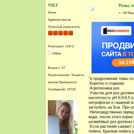
YULY
Розы, 
Юлия.
«
:
09 Март
Администратор
Почетный написатель
Репутация: +23/-2
Offline
Возраст: 37
Расположение: Тольятти,
"в продолжение темы со
кишлак Примороссо
Коротко о главном:
Агротехника роз
Сообщений: 15725
Участок для роз должен
кислотность рН 6,0-6,5 (
нитрофоски и гашеной и
заглубить на 5см. При о
Непосредственно перед 
воде, после этого корни
штамбовых роз должны б
Если растения сажают о
побеги. Крепкие побеги 