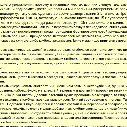
шнего увлажнения, поэтому в низинных местах для них следует делать 
ыхлить и подкормить растения полным минеральным удобрением из расчет
подкормку, такую же, сделать во время развертывания 2-3-го листа. Тре
перфосфата на 1 кв. м, четвертую - в начале цветения, по 15 г суперфос
 кв. м и последнюю, когда растения отцветут - 15 г сернокислого калия.
 совмещать с поливами. Важно не пересушить почву в период укоренения луков
, а главное - после цветения, когда происходит формирование новой замещающ
выявить больные и, прежде всего, пестролепестные экземпляры, которые выкап
сразу же сжигают либо глубоко закапывают. Такие меры надо применять потом
орых заканчивается, удаляйте цветы, оставляя стебель со всеми листьями, что 
ые тормозили бы развитие луковиц. Если целью выращивания является получен
ц, не следует срезать цветы с высоким стеблем, которые можно ставить в вазы
сновном для получения цветов, нужно оставлять при их срезке два нижних лис
ы.
ожно высевать люпин, ясколку. пиретрум розовый, хризантемы, гвоздику перис
шую часть цветов высевают в рассадник, некоторые сеют сразу на постоянное ме
ин.
делить и черенковать многолетники. Делением размножают рудбекию, функию, 
арвинок, чабрец, флокс метельчатый, гелениум и другие. Низкорослые весенн
о они закончат цвести. Деление растений лучше проводить в пасмурную, влажну
но высаживать клубнелуковицы гладиолусов. Точный срок зависит от погоды. Т
0°С. Подготовка клубнелуковиц к посадке состоит в их переборке и протравлив
 снимают чешуйки с очень мелких добавочных клубнелуковиц - деток, чешуйки у
стков. Одновременно отделяют клубнелуковицы, сильно поврежденные и пора
садкой их замачивают в растворе марганцовки или фитоспорина. Такая протра
х и бактериальных болезней.
дами поперек грядок с шириной междурядий 25-30 см. Лопаткой выкапывают к