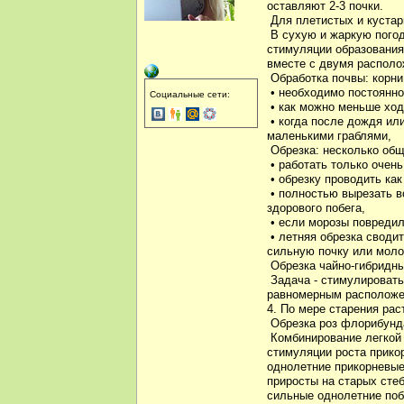
оставляют 2-3 почки.
Для плетистых и кустар
В сухую и жаркую погод
стимуляции образования
вместе с двумя распол
Обработка почвы: корни
• необходимо постоянно 
Социальные сети:
• как можно меньше ходи
• когда после дождя или
маленькими граблями,
Обрезка: несколько общ
• работать только очен
• обрезку проводить как
• полностью вырезать в
здорового побега,
• если морозы повредил
• летняя обрезка сводит
сильную почку или моло
Обрезка чайно-гибридны
Задача - стимулировать
равномерным расположен
4. По мере старения рас
Обрезка роз флорибунд
Комбинирование легкой о
стимуляции роста прикор
однолетние прикорневые 
приросты на старых сте
сильные однолетние побе