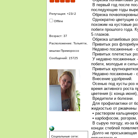
В первый год после пос
последующие годы вырез
Репутация: +23/-2
Обрезка почвопокровных
Однократно цветущие со
Offline
похожим на кустовые ро
побеги прошлого года. К
5 глазков.
Возраст: 37
Обрезка штамбовых роз
Расположение: Тольятти,
Привитых роз флорибун
Недавно посаженные - об
кишлак Примороссо
Привитых плетистых ро
Сообщений: 15725
У недавно посаженных - 
побеги, молодые и сильн
Привитых крупноцветков
Недавно посаженные - си
Внесение удобрений.
Осенью под кусты роз н
время активного роста 
цветения (с конца июня)
Вредители и болезни.
Для профилактики от бо
жидкостью от ржавчины 
• раствором кальциниро
• карбофосом, рогором, 
В сырую погоду, из-за б
концах стеблей появляе
Долго не просыхающая 
Социальные сети:
пятнистостью.