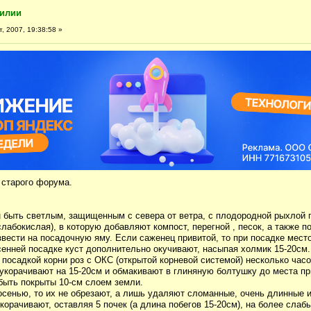
лилии
, 2007, 19:38:58 »
 старого форума.
 быть светлым, защищенным с севера от ветра, с плодородной рыхлой 
слабокислая), в которую добавляют компост, перегной , песок, а также по
звести на посадочную яму. Если саженец привитой, то при посадке мест
сенней посадке куст дополнительно окучивают, насыпая холмик 15-20см.
посадкой корни роз с ОКС (открытой корневой системой) несколько час
 укорачивают на 15-20см и обмакивают в глиняную болтушку до места пр
ыть покрыты 10-см слоем земли.
сенью, то их не обрезают, а лишь удаляют сломанные, очень длинные 
укорачивают, оставляя 5 почек (а длина побегов 15-20см), на более слаб