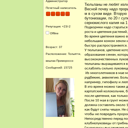
Администратор
Тюльпаны не любят изли
Почетный написатель
Весной почву надо прор
м в сухом виде. Вторую 
бутонизации, по 20 г су
сернокислого калия на 1
Репутация: +23/-2
Подкормки надо стараться
роста и цветения растений
Offline
Во время цветения важно 
небольшим комом земли и 
быстро распространяются.
Возраст: 37
У тюльпанов, цветение кот
Расположение: Тольятти,
образование семян, котор
высококачественных лукови
кишлак Примороссо
тюльпаны выращиваются в о
Сообщений: 15725
ослаблять сильно луковиц
Из многолетников в мае м
рудбекию, аквилегию. Боль
например, гипофилу и люп
В это время можно также 
карпатский колокольчик, б
после цветения, как тольк
После 10 мая в грунт мож
должна составлять около 1
как будут сняты чешуи. Не
чтобы не повредить проро
Непосредственно перед по
клубнелуковицы от грибны
Гладиолусы высаживают ря