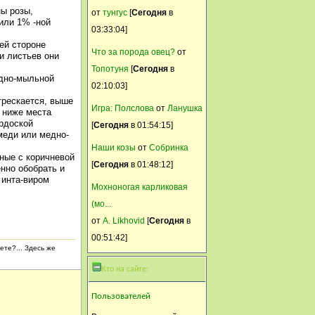
ы розы,
Ира, пригласи нашего
от
тунгус
[
Сегодня
в
или 1% -ной
Шнапса- ежа берет "на раз"!
03:33:04]
ей стороне
Селянка
Что за порода овец?
от
и листьев они
Топотуня
[
Сегодня
в
12 Июнь, 2015, 23:58:06
едно-мыльной
02:10:03]
Блин ((( Только этого не
трескается, выше
хватало .
Игра: Полслова
от
Ланушка
ь ниже места
рдоской
[
Сегодня
в 01:54:15]
НИНА******
меди или медно-
Наши козы
от
Собринка
12 Июнь, 2015, 23:40:55
ные с коричневой
[
Сегодня
в 01:48:12]
Ежи хищники и едят всё
нно обобрать и
 инта-виром
окромя овощей и фруктов,
Мохноногая карликовая
молоко им нельзя - понос от
(мо...
него у них.
от
A. Likhovid
[
Сегодня
в
00:51:42]
Селянка
ете?... Здесь же
12 Июнь, 2015, 22:36:49
Кто на сайте:
Вопрос на засыпку..Ёжики
яйца куриные едят ? Ежиха у
Пользователей
меня в курином гнезде