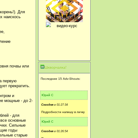
корень!). Для
их наискось
ее,
хление
ровня почвы или
Шкворчалка!
Последние 15 Adv-Shouts:
на первую
ует прекратить.
Юрий С
нтром и
е мощные - до 2-
Сегодня
в 01:27:34
Подробности напишу в личку
блей - для
 все основные
Юрий С
очки. Сильные
ющие годы
Сегодня
в 01:26:54
дельные старые