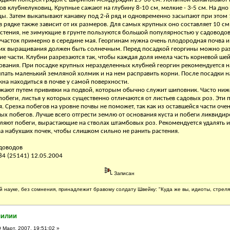
ов клубнелуковиц. Крупные сажают на глубину 8-10 см, мелкие - 3-5 см. На дно
ы. Затем выкапывают канавку под 2-й ряд и одновременно засыпают при этом 1
рядке также зависит от их размеров. Для самых крупных оно составляет 10 см,
астения, не зимующие в грунте пользуются большой популярностью у садоводо
 участок примерно в середине мая. Георгинам нужна очень плодородная почва 
 их выращивания должен быть солнечным. Перед посадкой георгины можно ра
е части. Клубни разрезаются так, чтобы каждая доля имела часть корневой шей
нования. При посадке крупных неразделенных клубней георгин рекомендуется н
пать маленький земляной холмик и на нем расправить корни. После посадки 
на находиться в почве у самой поверхности.
жают путем прививки на подвой, которым обычно служит шиповник. Часто ниж
побеги, листья у которых существенно отличаются от листьев садовых роз. Эти
я. Срезка побегов на уровне почвы не поможет, так как из оставшейся части оч
ых побегов. Лучше всего отгрести землю от основания куста и побеги ликвидиро
яют побеги, вырастающие на стволах штамбовых роз. Рекомендуется удалять 
ва набухших почек, чтобы слишком сильно не ранить растения.
доводов
(25141) 12.05.2004
Записан
 науке, без сомнения, принадлежит бравому солдату Швейку: "Куда же вы, идиоты, стреля
лилии
 Март, 2007, 19:51:02 »