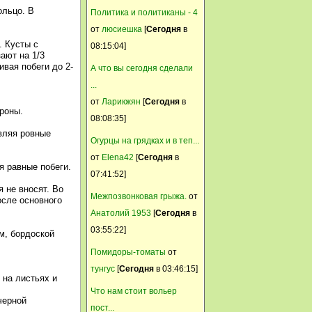
ольцо. В
Политика и политиканы - 4
13 Июнь, 2015, 11:07:32
от
люсиешка
[
Сегодня
в
Светик,не надо его шнапсом
. Кусты с
08:15:04]
брать )) Эта ежиха каждый
ают на 1/3
вая побеги до 2-
А что вы сегодня сделали
год у нас в сарае где нить
...
родит ежат,в гнёзда не лезла
от
Ларикжян
[
Сегодня
в
никогда .Сегодня
кроны.
08:08:35]
посмотрела,яйца на месте,не
авляя ровные
тронула
Огурцы на грядках и в теп...
от
Elena42
[
Сегодня
в
Anmari
я равные побеги.
07:41:52]
13 Июнь, 2015, 01:00:05
 не вносят. Во
Межпозвонковая грыжа.
от
Ежи - душки! Гнёзда можно и
осле основного
Анатолий 1953
[
Сегодня
в
поднять над землёй повыше,
03:55:22]
а в этом пусть ежиха живёт,
м, бордоской
наверное детёнышей
Помидоры-томаты
от
высидит-принесёт.
тунгус
[
Сегодня
в 03:46:15]
 на листьях и
Svetik
Что нам стоит вольер
черной
пост...
13 Июнь, 2015, 00:47:00