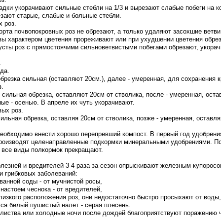
адки укорачивают сильные стебли на 1/3 и вырезают слабые побеги на к
ают старые, слабые и больные стебли.
 роз.
рта почвопокровных роз не обрезают, а только удаляют засохшие ветви
зы характером цветения прореживают или при ухудшении цветения обрез
усты роз с прямостоячими сильноветвистыми побегами обрезают, укорачи
.
да.
резка сильная (оставляют 20см.), далее - умеренная, для сохранения 
з.
сильная обрезка, оставляют 20см от стволика, после - умеренная, ост
ые - осенью. В апреле их чуть укорачивают.
ых роз.
льная обрезка, оставляя 20см от стволика, позже - умеренная, оставля
еобходимо внести хорошо перепревший компост. В первый год удобрения
производят целенаправленные подкормки минеральными удобрениями. П
, все виды полкормок прекращают.
лезней и вредителей 3-4 раза за сезон опрыскивают железным купоросо
и грибковых заболеваний:
ванной соды - от мучнистой росы,
настоем чеснока - от вредителей,
лизкого расположения роз, они недостаточно быстро просыхают от воды,
тся белый пушистый налет - серая плесень.
листва или холодные ночи после дождей благоприятствуют поражению 