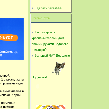
Сделать заказ>>>
Рекомендуем
Как построить
красивый теплый дом
своими руками недорого
и быстро?
Большой ЧАТ Веселого
почвой,
Подворья!
 1 стакану золы,
о прививки надо
ов вымачивают в
ививки. Корни
и погибшие
ых побегах