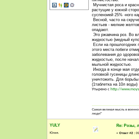
Мучнистая роса и красн
растущие у южной сторо
суспензией 25% -ного ка
Весной, часто на скруч
листьев - мелкие желто
опадают.
Это ржавчина роз. Во в
жидкостью (медный купо
Если на прошлогодних п
этого места побеги отми
заболевания до здорово
жидкостью, после начал
мыльной жидкостью.
Иногда в конце мая отд
головкой гусеницы длин
уничтожить. Для борьбы
(1таблетка на 10л воды)
Утырено с
http://www.moys
Самая великая мысль в военной
люди!"
YULY
Re: Розы, 
Юлия.
«
Ответ #2 :
09