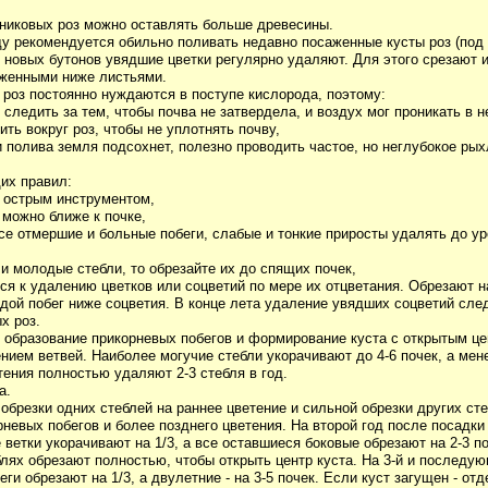
никовых роз можно оставлять больше древесины.
у рекомендуется обильно поливать недавно посаженные кусты роз (под 
 новых бутонов увядшие цветки регулярно удаляют. Для этого срезают 
оженными ниже листьями.
 роз постоянно нуждаются в поступе кислорода, поэтому:
следить за тем, чтобы почва не затвердела, и воздух мог проникать в н
ть вокруг роз, чтобы не уплотнять почву,
 полива земля подсохнет, полезно проводить частое, но неглубокое ры
их правил:
ь острым инструментом,
 можно ближе к почке,
се отмершие и больные побеги, слабые и тонкие приросты удалять до у
и молодые стебли, то обрезайте их до спящих почек,
ся к удалению цветков или соцветий по мере их отцветания. Обрезают 
дой побег ниже соцветия. В конце лета удаление увядших соцветий след
х роз.
 образование прикорневых побегов и формирование куста с открытым це
ием ветвей. Наиболее могучие стебли укорачивают до 4-6 почек, а мене
тения полностью удаляют 2-3 стебля в год.
а.
брезки одних стеблей на раннее цветение и сильной обрезки других сте
невых побегов и более позднего цветения. На второй год после посадки
ветки укорачивают на 1/3, а все оставшиеся боковые обрезают на 2-3 п
блях обрезают полностью, чтобы открыть центр куста. На 3-й и последу
ги обрезают на 1/3, а двулетние - на 3-5 почек. Если куст загущен - от