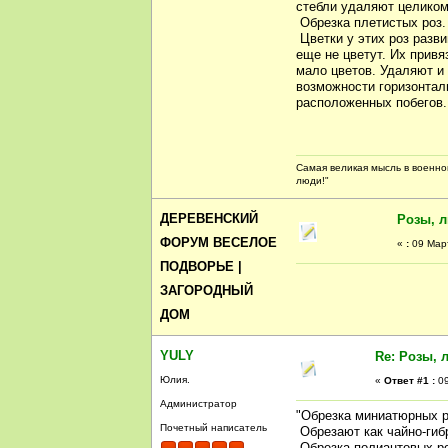
стебли удаляют целиком.
Обрезка плетистых роз.
Цветки у этих роз разв
еще не цветут. Их привя
мало цветов. Удаляют и
возможности горизонталь
расположенных побегов.
Самая великая мысль в военной
люди!"
ДЕРЕВЕНСКИЙ
Розы, 
ФОРУМ ВЕСЕЛОЕ
«
:
09 Март
ПОДВОРЬЕ |
ЗАГОРОДНЫЙ
ДОМ
YULY
Re: Розы, 
Юлия.
«
Ответ #1 :
09
Администратор
"Обрезка миниатюрных р
Почетный написатель
Обрезают как чайно-гиб
Обрезка полиантовых ро