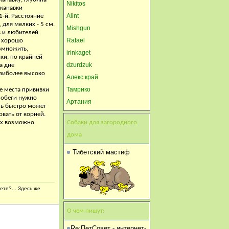
Nikitos
С праздником, подворцы! С
 канавки
Alint
-й. Расстояние
днем России!
 для мелких - 5 см.
Mishgun
в и любителей
SergiyLB
Rafael
и хорошо
змножить,
11 Июнь, 2015, 12:31:03
irinkaget
ки, по крайней
Для малоимущей семьи
dzurdzuk
а дне
наиболее высоко
нужна корова
Алекс край
Тамрико
е места прививки
 побеги нужно
Артания
ень быстро может
вать от корней.
их возможно
Собаки для загородного
дома
Тибетский мастиф
ете?... Здесь же
О чем пишут:
Re:ПетСовет - интернет-