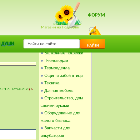
ФОРУМ
Магазин на Подворье
 ДУШИ
Инкубаторы
НАЙТИ
Балконные погребки
Пчеловодам
Термоодеяла
Ощип и забой птицы
Техника
а-СПб
,
ТатьянаSK
) >
Дачная мебель
Строительство, дом
своими руками
Оборудование для
малого бизнеса
Запчасти для
инкубаторов