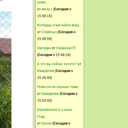
режи...
Дэни
от
мила c
[
Сегодня
в
21 Июль, 2014, 15:31:28
15:58:15]
у меня дохнут цыплята, уже
Колодцы и как найти воду...
им по 1 мес, бегали веселые,
от
Семёныч
[
Сегодня
в
а потом резко как то
15:49:59]
нахохлились и стали дохнуть,
что ни так подскажите?
Наседка
от
Надюшка75
[
Сегодня
в 15:48:18]
СЕРГЕЙ-AРГУC
А что вы сейчас хотите?
от
21 Июль, 2014, 08:18:51
Камуфляж
[
Сегодня
в
Политика... Хе... Сплошной
15:28:40]
ор и тонны чумовой инфы с
комплексами пополам.В сухом
Новости на разные темы
остатке - та самая рознь,
от
Камуфляж
[
Сегодня
в
которой добивается разная
15:20:40]
сволочь.
Беременность у козы.
Тамрико
Подг...
от
21 Июль, 2014, 02:00:04
Копли
[
Сегодня
в