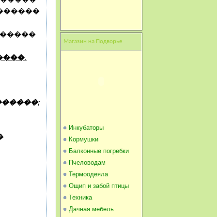
 ������
������
Магазин на Подворье
����
.
������;
Инкубаторы
�
Кормушки
Балконные погребки
Пчеловодам
Термоодеяла
Ощип и забой птицы
Техника
Дачная мебель