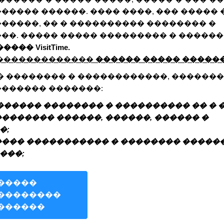
����� ������. ���� ����, ��� �����
�����, �� � ���������� �������� �
��. ����� ����� ��������� � �����
���� VisitTime.
 �������������
������ ����� �����
� �������� � ������������, �������
������� �������:
������ �������� � ���������� �� � 
������� ������, ������, ������ �
�;
��� ����������� � �������� �����
���;
�����
��������
������