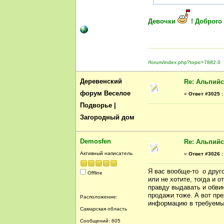
Девочки
! Доброго
/forum/index.php?topic=7882.0
Деревенский
Re: Альпийс
форум Веселое
«
Ответ #3025 :
Подворье |
Загородный дом
Demosfen
Re: Альпийс
Активный написатель
«
Ответ #3026 :
Я вас вообще-то о друг
Offline
или не хотите, тогда и 
правду выдавать и обви
продажи тоже. А вот пре
Расположение:
информацию в требуемых
Самарская область
Сообщений: 605