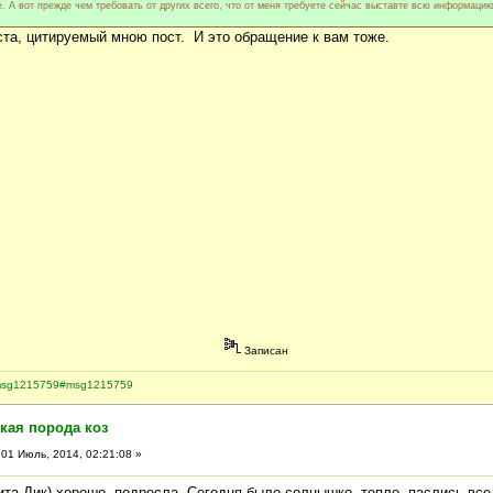
. А вот прежде чем требовать от других всего, что от меня требуете сейчас выставте всю информаци
ста, цитируемый мною пост. И это обращение к вам тоже.
Записан
7.msg1215759#msg1215759
кая порода коз
01 Июль, 2014, 02:21:08 »
ита-Дик) хорошо подросла. Сегодня было солнышко, тепло, паслись все