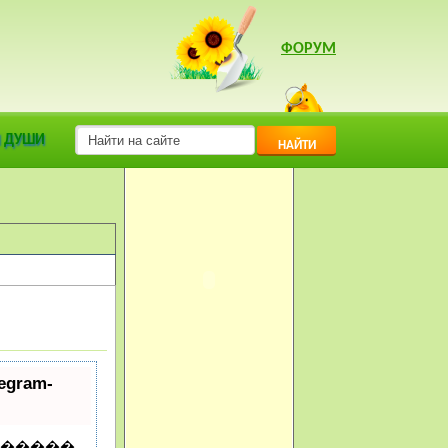
ФОРУМ
оз
(Модератор:
 ДУШИ
НАЙТИ
ram-
������