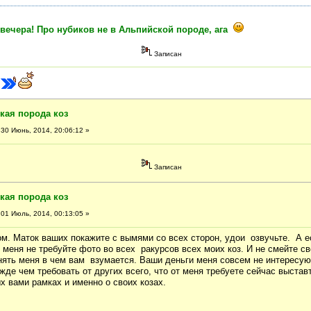
 вечера! Про нубиков не в Альпийской породе, ага
Записан
кая порода коз
30 Июнь, 2014, 20:06:12 »
Записан
кая порода коз
01 Июль, 2014, 00:13:05 »
ом. Маток ваших покажите с вымями со всех сторон, удои озвучьте. А 
от меня не требуйте фото во всех ракурсов всех моих коз. И не смейте 
нять меня в чем вам взумается. Ваши деньги меня совсем не интересу
жде чем требовать от других всего, что от меня требуете сейчас выстав
 вами рамках и именно о своих козах.