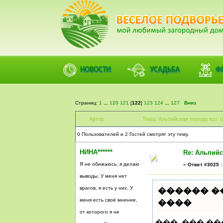
ФОРУМ
ПОМОЩЬ
КАЛЕНДАРЬ
ВОЙТИ
РЕГИСТ
Деревенский форум Веселое Подворье | Загородны
НОВОСТИ
УСАДЬБА
Ф
НИНА******
) >
Альпийская порода коз
Страниц:
1
...
120
121
[
122
]
123
124
...
127
Вниз
Автор
Тема: Альпийская порода коз (
0 Пользователей и 2 Гостей смотрят эту тему.
НИНА******
Re: Альпийс
Я не обижаюсь, я делаю
«
Ответ #3025 :
выводы. У меня нет
врагов, я есть у них. У
������ ��
меня есть своё мнение,
����
от которого я не
���, ��� �