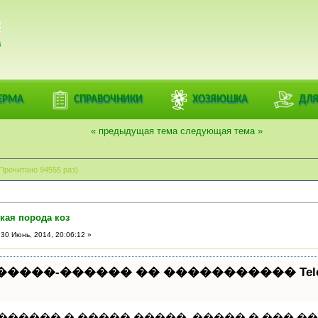
РАЦИЯ
й дом
>
Фермеры, ферма, деревня
>
Разнообразное Подворье
>
Козы
>
Породы к
ЕРМА
СПРАВОЧНИКИ
ХОЗЯЮШКА
ДЛЯ
« предыдущая тема
следующая тема »
Прочитано 94555 раз)
кая порода коз
30 Июнь, 2014, 20:06:12 »
����-������ �� ����������� Teleg
������� � ����� �����, ����� � ��� �