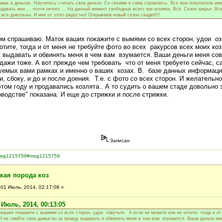
ажах и деньгах. Научитесь считать свои деньги. Со своими я сама справлюсь. Все мои покупатели им
вать мне ... почти нечего ... На данный момент свободных всего три козлика. Всё. Сезон закрыт. Вс
, все довольны. И мне от этого радостно! Открываем новый сезон свадеб!!!
ом спрашиваю. Маток ваших покажите с вымями со всех сторон, удои оз
отите, тогда и от меня не требуйте фото во всех ракурсов всех моих коз
 выдавать и обвинять меня в чем вам взумается. Ваши деньги меня со
дажи тоже. А вот прежде чем требовать что от меня требуете сейчас, с
емых вами рамках и именно о ваших козах. В. базе данных информаци
, сбоку, и до и после доения. Т.е. с фото со всех сторон. И желательно
том году и продавались козлята.. А то судить о вашем стаде довольно
зоводстве" показана. И еще до стрижки и после стрижки.
Записан
7.msg1215759#msg1215759
кая порода коз
01 Июль, 2014, 02:17:08 »
Июль, 2014, 00:13:05
ваших покажите с вымями со всех сторон, удои озвучьте. А если не можете или не хотите, тогда и от
 И не смейте свои домыслы за правду выдавать и обвинять меня в чем вам взумается. Ваши деньги ме