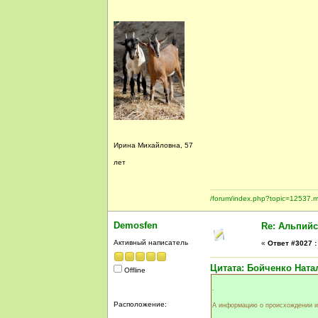
Ирина Михайловна, 57
лет
/forum/index.php?topic=1253
Demosfen
Re: Альпийс
Активный написатель
«
Ответ #3027 :
Цитата: Бойченко Натал
Offline
.
Расположение:
А информацию о происхождении и 