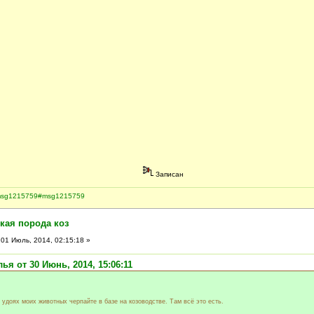
Записан
7.msg1215759#msg1215759
кая порода коз
01 Июль, 2014, 02:15:18 »
ья от 30 Июнь, 2014, 15:06:11
удоях моих животных черпайте в базе на козоводстве. Там всё это есть.