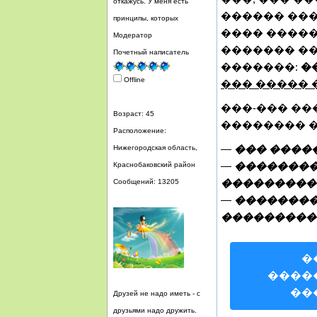
откажусь. У меня есть
������ ���
принципы, которых
���� �����
Модератор
������� ��
Почетный написатель
�������:
��
Offline
��� �����
���-��� ��
Возраст: 45
�������� 
Расположение:
—
��� ����
Нижегородская область,
—
��������
Краснобаковский район
���������
Сообщений: 13205
—
��������
���������
�
����
��
Друзей не надо иметь - с
друзьями надо дружить.