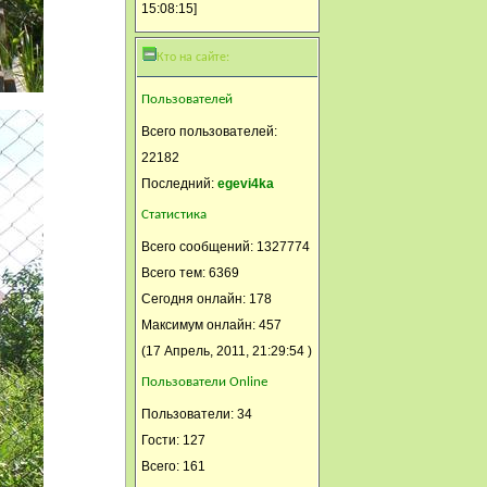
А что толку высказываться....
15:08:15]
Никто не слушает оппонента.
Кто на сайте:
Только перегрызлись.....
Светлана Климова
Пользователей
21 Июль, 2014, 00:00:55
Всего пользователей:
Опять тему политики
22182
заблокировали…..
Последний:
egevi4ka
Пусть люди лучше
Статистика
высказываются, чем молчат и
Всего сообщений: 1327774
злобу копят.
Всего тем: 6369
Никуша
Сегодня онлайн: 178
Максимум онлайн: 457
20 Июль, 2014, 23:36:02
(17 Апрель, 2011, 21:29:54 )
А я пирожок испекла
грушевый.
Пользователи Online
НИНА******
Пользователи: 34
Гости: 127
20 Июль, 2014, 12:39:35
Всего: 161
Сегодня ДЕНЬ ТОРТА!