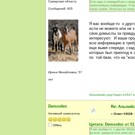
Самарская область
И не надо в очередной раз о прод
наиполнейшую информацию. И прода
Сообщений: 605
своих хозяев. Почти все на связи
Я вас вообще-то о друг
если не можете или не х
свои домыслы за правду
интересуют. И ваши про
всю информацию в требу
еще вымя спереди, сзади
которых был приплод в э
по той базе, что на "ко
Ирина Михайловна, 57
лет
/forum/index.php?topic=1253
Demosfen
Re: Альпийс
Активный написатель
«
Ответ #3028 :
Цитата: Demosfen от 01 
Offline
Я вас вообще-то о другом. Маток 
во всех ракурсов всех моих коз.