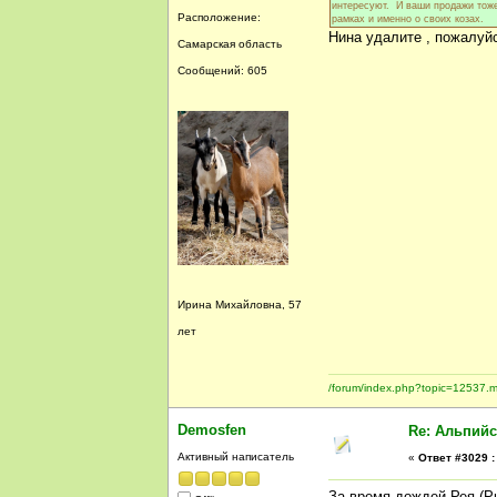
интересуют. И ваши продажи тоже
Расположение:
рамках и именно о своих козах.
Нина удалите , пожалуй
Самарская область
Сообщений: 605
Ирина Михайловна, 57
лет
/forum/index.php?topic=1253
Demosfen
Re: Альпийс
Активный написатель
«
Ответ #3029 :
За время дождей Рея (Р