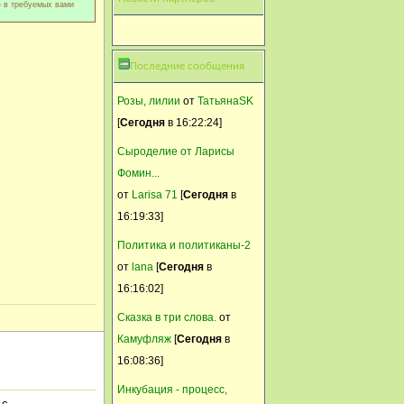
Дэни, нужны витаминные
ю в требуемых вами
добавки. Типа солнышко.
Ксения
Последние сообщения
21 Июль, 2014, 16:18:02
Розы, лилии
от
ТатьянаSK
Читайте, задавайте вопросы
[
Сегодня
в 16:22:24]
в подходящих темах, и вам
обязательно помогут!
Сыроделие от Ларисы
Фомин...
Ксения
от
Larisa 71
[
Сегодня
в
21 Июль, 2014, 16:16:07
16:19:33]
Дэни, приветствуем на
форуме! Ответ на ваш вопрос
Политика и политиканы-2
может находиться в разделе
от
lana
[
Сегодня
в
Болезни кур и цыплят
16:16:02]
Лампец
Сказка в три слова.
от
Камуфляж
[
Сегодня
в
21 Июль, 2014, 16:15:55
16:08:36]
помёт какой ? не кокцидиоз ?
тема тут есть...
Инкубация - процесс,
 с