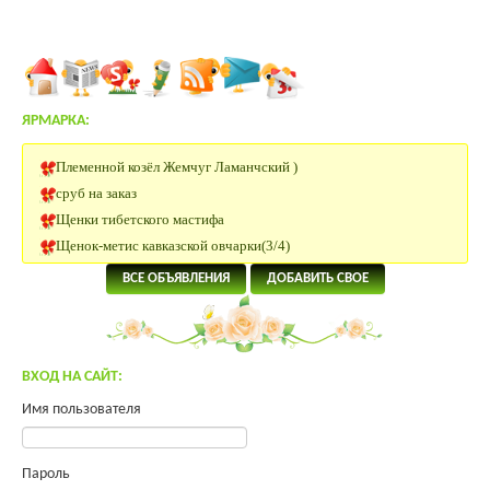
ЯРМАРКА:
Племенной козёл Жемчуг Ламанчский )
сруб на заказ
Щенки тибетского мастифа
Щенок-метис кавказской овчарки(3/4)
Племенные Нетели
ВСЕ ОБЪЯВЛЕНИЯ
ДОБАВИТЬ СВОЕ
Нетели Черно-пестрой породы
КРС Казахской Белоголовой породы
Нетели породы Абердин Ангус
Нубийский козлик
ВХОД НА САЙТ:
Участок 180 км от Москвы
Имя пользователя
Помогите преобрести инкуб.яйцо.
Яйцо инкубационное Юрловская, Павловская
Продам молодых петухов Малинов Михелинская кукушка
Пароль