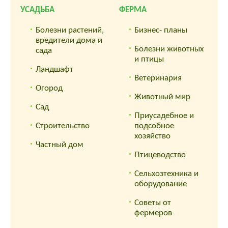
УСАДЬБА
ФЕРМА
Болезни растений,
Бизнес- планы
вредители дома и
Болезни животных
сада
и птицы
Ландшафт
Ветеринария
Огород
Животный мир
Сад
Приусадебное и
Строительство
подсобное
хозяйство
Частный дом
Птицеводство
Сельхозтехника и
оборудование
Советы от
фермеров