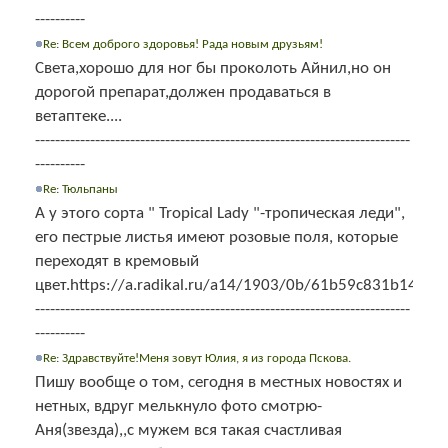
----------
Re: Всем доброго здоровья! Рада новым друзьям!
Света,хорошо для ног бы проколоть Айнил,но он
дорогой препарат,должен продаваться в
ветаптеке....
---------------------------------------------------------------------------
----------
Re: Тюльпаны
А у этого сорта " Tropical Lady "-тропическая леди",
его пестрые листья имеют розовые поля, которые
переходят в кремовый
цвет.https://a.radikal.ru/a14/1903/0b/61b59c831b14.jpg
---------------------------------------------------------------------------
----------
Re: Здравствуйте!Меня зовут Юлия, я из города Пскова.
Пишу вообще о том, сегодня в местных новостях и
нетных, вдруг мелькнуло фото смотрю-
Аня(звезда),,с мужем вся такая счастливая