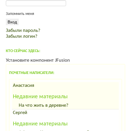
Щенки тибетского мастифа
Инкубационное яйцо ROSS 308
Запомнить меня
Индейка от производителя
продам мясо кролика премиум класса
Забыли пароль?
спас от вздутия живота
Забыли логин?
корма для интенсивного выращивания
комбикорм Пурина PURINA
КТО СЕЙЧАС ЗДЕСЬ:
Установите компонент JFusion
ПОЧЕТНЫЕ НАПИСАТЕЛИ:
Анастасия
Недавние материалы
На что жить в деревне?
Сергей
Недавние материалы