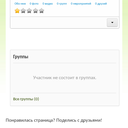
Обо мне
0 фото
0 видео
0 групп
0 мероприятий
0 друзей
Обо мне
Разместить
0
likes
Персональная информация не предоставлена.
914 просмотров
Группы
Регистрация
Участник не состоит в группах.
08.04.2013 12:16
Последний вход
6 лет
Все группы
(0)
Понравилась страница? Поделись с друзьями!