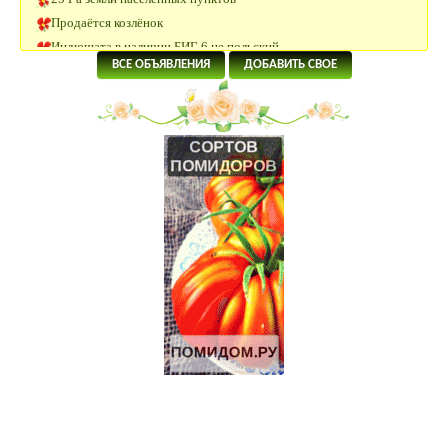
Продаётся козлёнок
Индюшата в наличии БИГ 6 не польский
коза породы ламанчи
ВСЕ ОБЪЯВЛЕНИЯ
ДОБАВИТЬ СВОЕ
Продается Сельскохозяйственный производственный комплекс.
230 Га под дачное строительство, 63 км от Москвы.
Инкубационное яйцо продаю
Советский тяжеловозный жеребец 6 лет
хочу приобрести инкубационное яйцо
Продается 72 Га сельхоз. земли в Чеховском районе
гусята Легарт Датский
гусята Крупная серая-Борковские(украинская)
6 Га под КФХ в Тарусском районе 130 км от Москвы
Гусята крупная серая
Гусята линдовские
Обмен вислобрюхого хрячка на свинку
Участок 23 Га сельхозназначения 100 км от Москвы
33 Га по Минскому шоссе 100 км от Москвы.