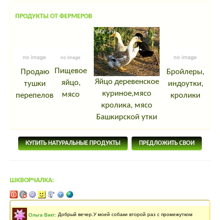
ПРОДУКТЫ ОТ ФЕРМЕРОВ
Пищевое
Продаю
Бройлеры,
Яйцо деревенское
яйцо,
тушки
индоутки,
куриное,мясо
мясо
перепелов
кролики
кролика, мясо
Башкирской утки
КУПИТЬ НАТУРАЛЬНЫЕ ПРОДУКТЫ
ПРЕДЛОЖИТЬ СВОИ
ШКВОРЧАЛКА:
Последнее сообщение
138 месяцев
назад
Ольга Викт
:
Добрый вечер.У моей собаки второй раз с промежутком