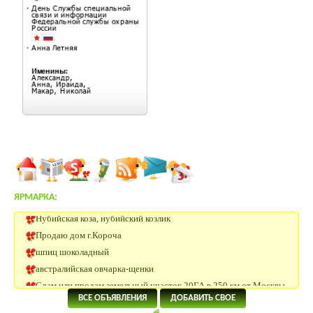
ЯРМАРКА:
Нубийская коза, нубийский козлик
Продаю дом г.Короча
шпиц шоколадный
австралийская овчарка-щенки
Сдам или продам земельный участок 20ГА в 250 км от Москвы
Куры породы Феникс цыплята
ВСЕ ОБЪЯВЛЕНИЯ
ДОБАВИТЬ СВОЕ
Куры породы Билефельдер семья