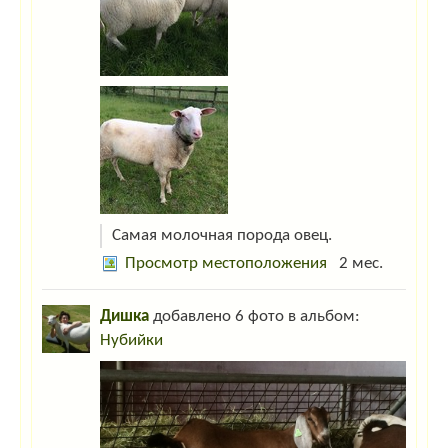
Гость_1142
:
А где вы находитесь (область, район) и возраст и цена
козочки?
Гость_3267
:
Я тут!
Гость_9042
:
приветик! а где Юля???
Гость_8041
:
8041 это я актинелли
Самая молочная порода овец.
Просмотр местоположения
2 мес.
Дишка
добавлено 6 фото в альбом:
Нубийки