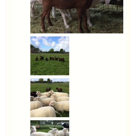
Гость_5457
:
накормил уток травои куст похож на кусты гороха с зелеными
шариками и внутри шариков белые семена и на куспу белые редкие цветки 6 рых
не спас судороги и температура отпаевал марганцем что это за трава
Гость_5611
:
Где ответы?Е-мае!
Гость_5352
:
Срочно влейте ему кисляк или сыворотку,
Гость_4648
:
после уколов от глистов поросенок перестал есть, стоит на
одном месте, опустив голову,
Гость_4220
:
Если одну, ни-че-го. только корове тяжело. Если регулярно,
мастит обеспечен. Если появился лечится тяжело, молоко не товарное, из-за
антибиотиков. Часто воспаление по новой. Корова на выбраковку. Лучше
попросите соседку, пусть подоит и молоко заберет себе за доброту.
Гость_5137
:
КАК ОТРАЗИТСЯ НА НАДОЯХ?????
Гость_5137
:
КТО ЗНАЕТ ЕСЛИ ПРОПУСТИТЬ ОДНУ ДОЙКУ У КОРОВЫ ,
ЧТО БУДЕТ С ВЫМЕНЕМ
Гость_8990
:
Поливайте яблоню ежедневно и помногу!
Гость_7271
:
привет!
Гость_7409
:
нужна помощь специалиста засыхает яблоня молодая