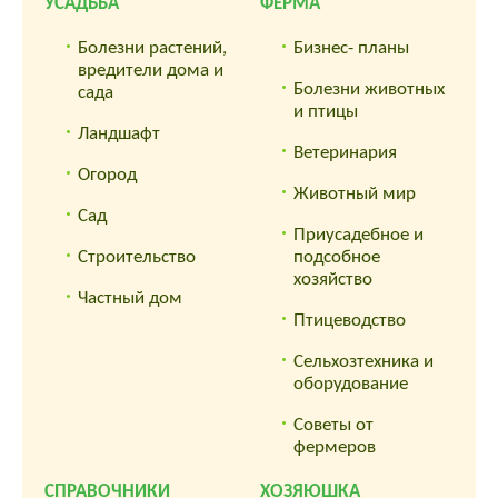
УСАДЬБА
ФЕРМА
Болезни растений,
Бизнес- планы
вредители дома и
Болезни животных
сада
и птицы
Ландшафт
Ветеринария
Огород
Животный мир
Сад
Приусадебное и
Строительство
подсобное
хозяйство
Частный дом
Птицеводство
Сельхозтехника и
оборудование
Советы от
фермеров
СПРАВОЧНИКИ
ХОЗЯЮШКА