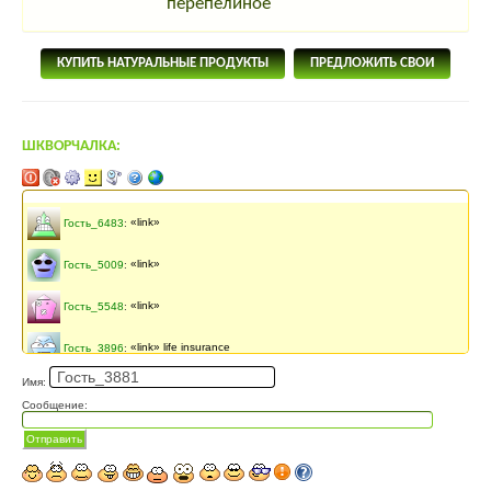
перепелиное
КУПИТЬ НАТУРАЛЬНЫЕ ПРОДУКТЫ
ПРЕДЛОЖИТЬ СВОИ
ШКВОРЧАЛКА:
Последнее сообщение
133 месяцев
назад
Гость_6483
:
«link»
Гость_5009
:
«link»
Гость_5548
:
«link»
Гость_3896
:
«link» life insurance
Имя:
Сергей Кур
:
попробуй телазин или телан
Сообщение:
Сергей Кур
:
чем лечить микроплазмоз у кур
Отправить
Гость_9756
:
хочу приобрести перосьемную машину не дорогую.но