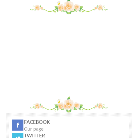
Джерсейский гигант семья
Джерсейский гигант цыплята
Бургундские кролики
Нубийские козлики 75%
Куры породы Ла Флэш семья
Куры породы Форверк семья
Карликовая камерунская козочка
Нубийские козлики
Специализироавнные электрогрелки для кролиководческих
ферм
Продам участок
Продается 40 Га сельхоз. земли в Чеховском районе
Продаётся 100% англо-нубийская козочка
25 Га земли населенных пунктов
FACEBOOK
Our page
TWITTER