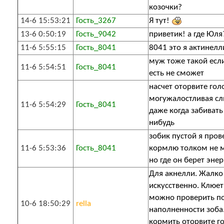
козочки?
14-6 15:53:21
Гость_3267
Я тут!
13-6 0:50:19
Гость_9042
приветик! а где Юля
11-6 5:55:15
Гость_8041
8041 это я актинелл
муж тоже такой если
11-6 5:54:51
Гость_8041
есть не сможет
насчет оторвите гол
могужалостливая с
11-6 5:54:29
Гость_8041
даже когда забивать
нибудь
зобик пустой я про
11-6 5:53:36
Гость_8041
кормлю толком не м
но где он берет эне
Для акнелли. Жалко
искусственно. Клюет
можно проверить п
10-6 18:50:29
rella
наполненности зоба
кормить оторвите го