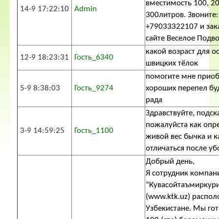
вместимость 100, 20
14-9 17:22:10
Admin
300литров. Звоните:
+79033322107 и зак
сайте Веселое Подво
какой возраст для 
12-9 18:23:31
Гость_6340
швицких тёлок
помогите мне приоб
5-9 8:38:03
Гость_9274
хороших перепел бу
рада
Здравствуйте, подс
пожалуйста как опр
3-9 14:59:25
Гость_1100
живой вес бычка и к
отличаться после уб
Добрый день,
Я сотрудник компан
“Кувасойтаъмиркур
(www.ktk.uz) распо
Узбекистане. Мы го