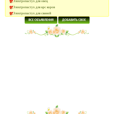
Электропастух для крс коров
Электропастух для свиней
Электропастух для лошадей
ВСЕ ОБЪЯВЛЕНИЯ
ДОБАВИТЬ СВОЕ
одежда для собак
Нубийская коза, нубийский козлик
Продаю дом г.Короча
шпиц шоколадный
австралийская овчарка-щенки
Сдам или продам земельный участок 20ГА в 250 км от Москвы
Куры породы Феникс цыплята
Куры породы Билефельдер семья
Джерсейский гигант семья
Джерсейский гигант цыплята
Бургундские кролики
Нубийские козлики 75%
Куры породы Ла Флэш семья
Куры породы Форверк семья