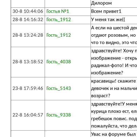
Дилором
30-8 10:44:06
Гостья №1
Всем привет1
28-8 14:16:32
Гость_1912
У меня так же((
А если на шестой де
28-8 13:24:28
Гость_1912
отдают розовым, но
что то видно, это чт
здравствуйте! Хочу 
изображение - откр
28-8 13:18:52
Гость_4038
радикал-фото! И что..
изображение?
красавицы! скажите 
23-8 17:59:46
Гость_5143
девочек и на мальчи
возраст?
здравствуйте!У мен
курица плохо ест, ел
22-8 16:04:57
Гость_9338
гребешок повис. по
пожалуйста, что дел
Увас на форуме был