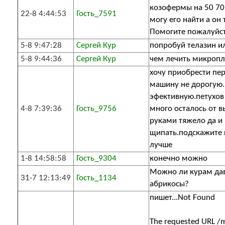
козофермы на 50 70 
22-8 4:44:53
Гость_7591
могу его найти а он 
Помогите пожалуйст
5-8 9:47:28
Сергей Кур
попробуй телазин и
5-8 9:44:36
Сергей Кур
чем лечить микропл
хочу приобрести пе
машину не дорогую
эфективную.петухов
4-8 7:39:36
Гость_9756
много осталось от в
руками тяжело да и 
щипать.подскажите
лучше
1-8 14:58:58
Гость_9304
конечно можно
Можно ли курам да
31-7 12:13:49
Гость_1134
абрикосы?
пишет...Not Found
The requested URL /