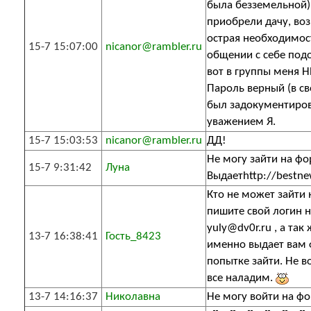
была безземельной),
приобрели дачу, во
острая необходимос
15-7 15:07:00
nicanor@rambler.ru
общении с себе под
вот в группы меня 
Пароль верный (в с
был задокументиров
уважением Я.
15-7 15:03:53
nicanor@rambler.ru
ДД!
Не могу зайти на фо
15-7 9:31:42
Луна
Выдаетhttp://bestne
Кто не может зайти 
пишите свой логин 
yuly@dv0r.ru , а так 
13-7 16:38:41
Гость_8423
именно выдает вам
попытке зайти. Не в
все наладим.
13-7 14:16:37
Николавна
Не могу войти на фо