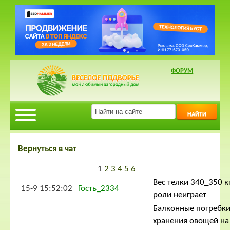
ФОРУМ
НАЙТИ
Вернуться в чат
1
2
3
4
5
6
Вес телки 340_350 к
15-9 15:52:02
Гость_2334
роли неиграет
Балконные погребки
хранения овощей на