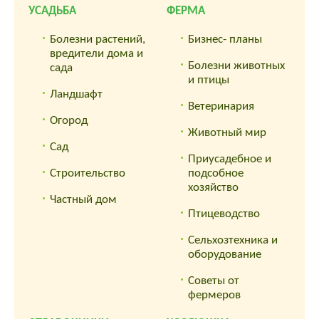
УСАДЬБА
ФЕРМА
Болезни растений,
Бизнес- планы
вредители дома и
Болезни животных
сада
и птицы
Ландшафт
Ветеринария
Огород
Животный мир
Сад
Приусадебное и
Строительство
подсобное
хозяйство
Частный дом
Птицеводство
Сельхозтехника и
оборудование
Советы от
фермеров