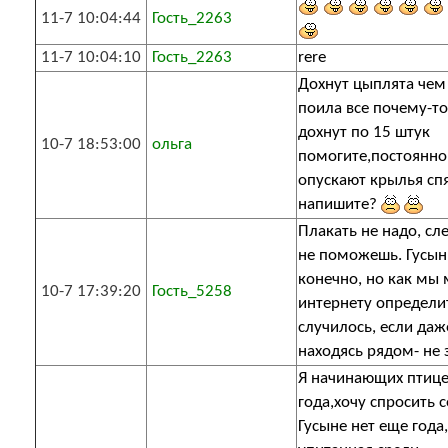
11-7 10:04:44
Гость_2263
11-7 10:04:10
Гость_2263
rere
Дохнут цыплята чем
поила все почему-т
дохнут по 15 штук
10-7 18:53:00
ольга
помогите,постоянно
опускают крылья сп
напишите?
Плакать не надо, сл
не поможешь. Гусын
конечно, но как мы
10-7 17:39:20
Гость_5258
интернету определит
случилось, если даж
находясь рядом- не з
Я начинающих птиц
года,хочу спросить с
Гусыне нет еще года