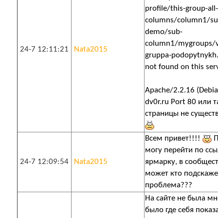
profile/this-group-all-
columns/column1/su
demo/sub-
column1/mygroups/v
24-7 12:11:21
Nata2015
gruppa-podopytnykh
not found on this serv
Apache/2.2.16 (Debia
dv0r.ru Port 80 или 
страницы не существу
Всем привет!!!!
П
могу перейти по сс
24-7 12:09:54
Nata2015
ярмарку, в сообществ
может кто подскаже
проблема???
На сайте не была мн
было где себя показ