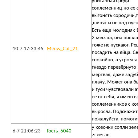
упитанная среди
соплеменниц,но ее 
выгонять сородичи,
,шипят и не под пуск
Есть еще молодняк 
2 месяца, она пошла
тоже не пускают. Р
10-7 17:33:45
Meow_Cat_21
посадить на яйца. С
спокойно, а утром я
гнездо перевёрнуто 
мертвая, даже задуб
плачу. Может она б
и гуси чувствовали э
ее от себя, я имею в
соплеменников с ко
выросла. Подскажит
пожалуйста, помоги
у козочки сопли зел
6-7 21:06:23
Гость_6040
.ч ем ле