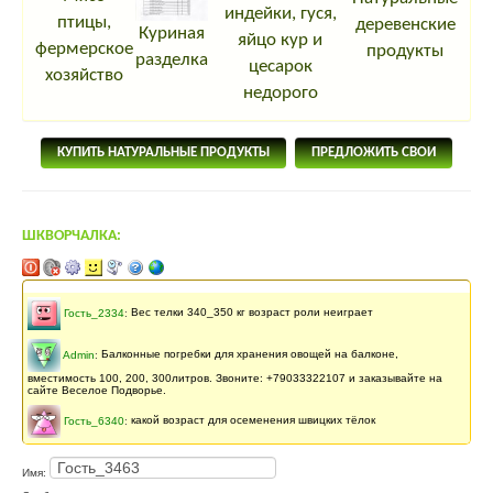
индейки, гуся,
птицы,
деревенские
Куриная
яйцо кур и
фермерское
продукты
разделка
цесарок
хозяйство
недорого
КУПИТЬ НАТУРАЛЬНЫЕ ПРОДУКТЫ
ПРЕДЛОЖИТЬ СВОИ
ШКВОРЧАЛКА:
Последнее сообщение
132 месяцев
назад
Гость_2334
:
Вес телки 340_350 кг возраст роли неиграет
Admin
:
Балконные погребки для хранения овощей на балконе,
вместимость 100, 200, 300литров. Звоните: +79033322107 и заказывайте на
сайте Веселое Подворье.
Гость_6340
:
какой возраст для осеменения швицких тёлок
Гость_9274
:
помогите мне приобрести хороших перепел буду очень
Имя:
рада