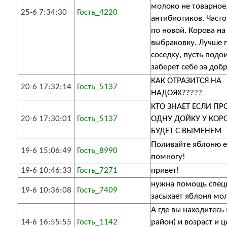
молоко не товарное,
25-6 7:34:30
Гость_4220
антибиотиков. Част
по новой. Корова на
выбраковку. Лучше 
соседку, пусть подо
заберет себе за добр
КАК ОТРАЗИТСЯ НА
20-6 17:32:14
Гость_5137
НАДОЯХ?????
КТО ЗНАЕТ ЕСЛИ ПР
20-6 17:30:01
Гость_5137
ОДНУ ДОЙКУ У КОРО
БУДЕТ С ВЫМЕНЕМ
Поливайте яблоню 
19-6 15:06:49
Гость_8990
помногу!
19-6 10:46:33
Гость_7271
привет!
нужна помощь спец
19-6 10:36:08
Гость_7409
засыхает яблоня мо
А где вы находитесь 
14-6 16:55:55
Гость_1142
район) и возраст и ц