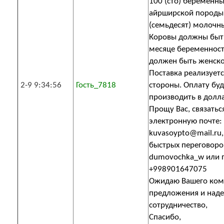
100 (сто) беременны
айрширской породы
(семьдесят) молочны
Коровы должны быть
месяце беременност
должен быть женско
Поставка реализуетс
2-9 9:34:56
Гость_7818
стороны. Оплату бу
производить в долл
Прощу Вас, связатьс
электронную почте:
kuvasoypto@mail.ru,
быстрых переговоро
dumovochka_w или п
+998901647075
Ожидаю Вашего ком
предложения и наде
сотрудничество,
Спасибо,