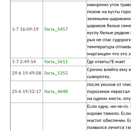
накормил уток траво
похож на кусты горо
зелеными шариками
шариков белые семе
1-7 16:09:19
Гость_5457
куспу белые редкие 
рых не спас судороги
температура отпаев
марганцем что это з
1-7 2:49:54
Гость_5611
Где ответы?Е-мае!
Срочно влейте ему 
29-6 19:49:08
Гость_5352
сыворотку,
после уколов от гли
25-6 19:52:17
Гость_4648
поросенок перестал 
на одном месте, опу
Если одну, ни-че-го.
корове тяжело. Если
мастит обеспечен. Е
появился лечится тя