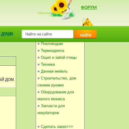
ФОРУМ
Магазин на Подворье
Инкубаторы
 ДУШИ
НАЙТИ
Балконные погребки
Пчеловодам
Термоодеяла
Ощип и забой птицы
Техника
Дачная мебель
Строительство, дом
ЫЙ ДОМ.
своими руками
Оборудование для
малого бизнеса
Запчасти для
инкубаторов
Сделать заказ>>>