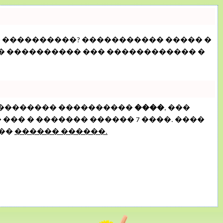
� ����������? ����������� ����� �
�� ���������� ��� ������������ �
���������� ����������
����
, ���
�� � ������� ������ 7 ����. ����
���
������ ������.