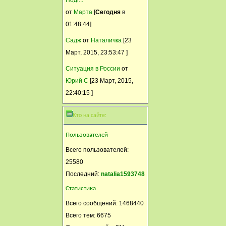
Особенно за фото Путина в
от
Марта
[
Сегодня
в
каком виде выставляют
01:48:44]
нашего президента . В Сша
Садж
от
Наталичка
[23
бы давно 20 лет тюрьмы
Март, 2015, 23:53:47 ]
было бы обеспечено
Ситуация в России
от
Селянка
Юрий С
[23 Март, 2015,
21 Март, 2015, 16:32:31
22:40:15 ]
На самом деле всё просто ,
найдите в поисковике Адблок
Кто на сайте:
плюс и закачайте бесплатно
Пользователей
себе на комп это приложение
и будет вам счастье
Всего пользователей:
25580
Сибирка
Последний:
natalia1593748
21 Март, 2015, 16:03:10
Статистика
Я тоже хочу в личку. У меня
Всего сообщений: 1468440
тоже есть эти страшные
Всего тем: 6675
новости партнёров.