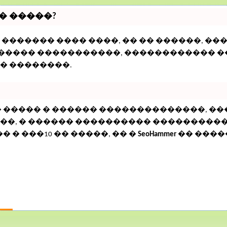
� �����?
������� ���� ����, �� �� ������, ��
������� �����������, ������������ 
� ��������.
� ����� � ������ ��������������, 
�, � ������ ���������� ���������� �
 � ���10 �� �����, �� �
SeoHammer
�� ���
РАЦИЯ