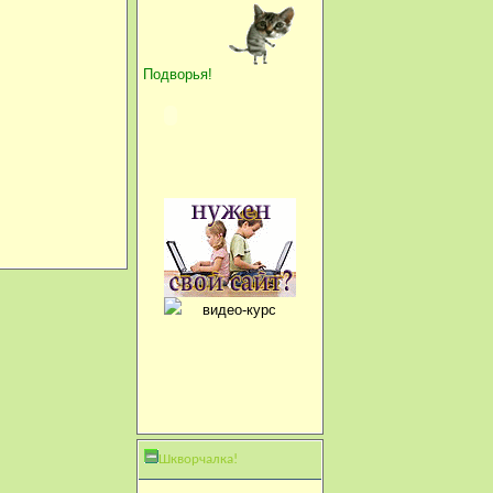
Подворья!
Шкворчалка!