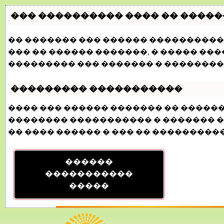
��� ���������� ���� �� �����
�� ������� ��� ������ ���������� 
��� �� ������ �������, � ����� �
��������� ��� ������� � ��������
��������� �����������
���� ��� ������ ������� �� �����
�������� ����������� � ������� ��
�� ���� ������ � ��� �� �����������
������
�����������
�����
24 Март, 2015, 08:41:47
ФОРУМ
ПОМОЩЬ
КАЛЕНДАРЬ
ВОЙТИ
РЕГИСТ