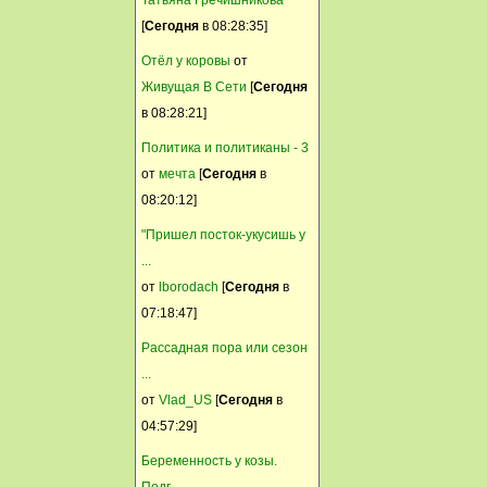
Сибирка
[
Сегодня
в 08:28:35]
21 Март, 2015, 17:47:36
Отёл у коровы
от
Спасибо, Иришка!!
Живущая В Сети
[
Сегодня
Всё и стало мне
в 08:28:21]
счастье.
Политика и политиканы - 3
Селянка
от
мечта
[
Сегодня
в
08:20:12]
21 Март, 2015, 17:22:34
Вот сайт который публикует
"Пришел посток-укусишь у
подобное пусть и привлекают.
...
Мы к этому отношения не
от
lborodach
[
Сегодня
в
имеем ,кстати поэтому
07:18:47]
просим давать ссылки на
Рассадная пора или сезон
источник
...
Анатолий 1953
от
Vlad_US
[
Сегодня
в
04:57:29]
21 Март, 2015, 17:15:48
Ваще то можно за эти
Беременность у козы.
баннеры и привлечь ...
Подг...