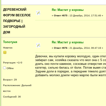
ДЕРЕВЕНСКИЙ
Re: Мастит у коровы
ФОРУМ ВЕСЕЛОЕ
«
Ответ #875 :
13 Декабрь, 2014, 17:51:46 »
ПОДВОРЬЕ |
ЗАГОРОДНЫЙ
ДОМ
Топотуня
Re: Мастит у коровы
Новичок
«
Ответ #876 :
21 Декабрь, 2014, 06:47:19 »
Девочки, мы купили коровку молодую, один оте
забирал сам, хозяйка сказала что мол она с 5 с
Репутация: +1/-0
доить оно почти каменое, сосковые отверстия о
катетер, сильно билась от боли. Потом вымя ст
Offline
Задние доли в порядке, а передние тяжело доят
добавить молоко доили через марлю были желтые
Возраст: 29
Расположение: Дальний
восток
Сообщений: 36