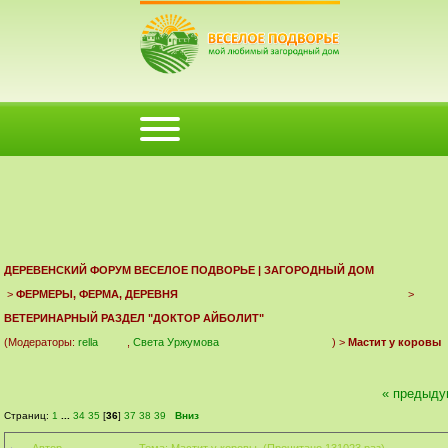
ФОРУМ
ПОМОЩЬ
КАЛЕНДАРЬ
ВОЙТИ
РЕГИСТРАЦИЯ
ДЕРЕВЕНСКИЙ ФОРУМ ВЕСЕЛОЕ ПОДВОРЬЕ | ЗАГОРОДНЫЙ ДОМ
>
ФЕРМЕРЫ, ФЕРМА, ДЕРЕВНЯ
>
ВЕТЕРИНАРНЫЙ РАЗДЕЛ "ДОКТОР АЙБОЛИТ"
(Модераторы:
rella
,
Света Уржумова
) >
Мастит у коровы
« предыду
Страниц:
1
...
34
35
[
36
]
37
38
39
Вниз
Автор
Тема: Мастит у коровы (Прочитано 131023 раз)