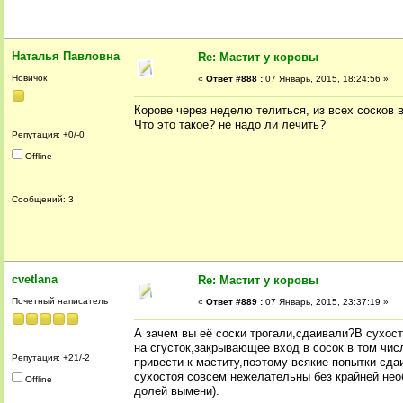
Наталья Павловна
Re: Мастит у коровы
Новичок
«
Ответ #888 :
07 Январь, 2015, 18:24:56 »
Корове через неделю телиться, из всех сосков 
Что это такое? не надо ли лечить?
Репутация: +0/-0
Offline
Сообщений: 3
cvetlana
Re: Мастит у коровы
Почетный написатель
«
Ответ #889 :
07 Январь, 2015, 23:37:19 »
А зачем вы её соски трогали,сдаивали?В сухост
на сгусток,закрывающее вход в сосок в том чис
Репутация: +21/-2
привести к маститу,поэтому всякие попытки сда
сухостоя совсем нежелательны без крайней нео
Offline
долей вымени).