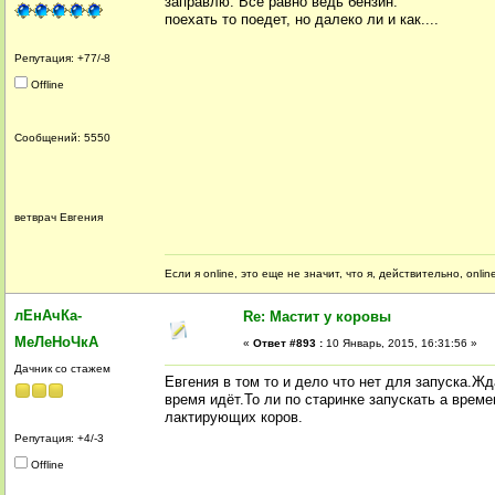
заправлю. Все равно ведь бензин.
поехать то поедет, но далеко ли и как....
Репутация: +77/-8
Offline
Сообщений: 5550
ветврач Евгения
Если я online, это еще не значит, что я, действительно, onli
лЕнАчКа-
Re: Мастит у коровы
МеЛеНоЧкА
«
Ответ #893 :
10 Январь, 2015, 16:31:56 »
Дачник со стажем
Евгения в том то и дело что нет для запуска.Ж
время идёт.То ли по старинке запускать а врем
лактирующих коров.
Репутация: +4/-3
Offline