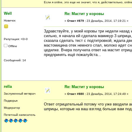
Если я online, это еще не значит, что я, действительно, onli
Well
Re: Мастит у коровы
Новичок
«
Ответ #879 :
23 Декабрь, 2014, 17:19:21 »
Здравствуйте, у моей коровы три недели назад
сильно, я начала ей сделала мамикур 3 шприца,
Репутация: +0/-0
сказала сделать тест с подтитровкой, ждала дв
мастомицина отек немного спал, молоко идет сн
Offline
цедилке. Вчера получила ответ на мастит отриц
предпринять ещё пожалуйста...
Сообщений: 14
rella
Re: Мастит у коровы
Заслуженный ветврач
«
Ответ #880 :
23 Декабрь, 2014, 17:24:49 »
Подворья
Ответ отрицательный потому что уже вводили а
Модератор
шприцы, которые на ваш взгляд больше вам под
Почетный написатель