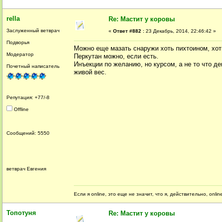
rella
Re: Мастит у коровы
Заслуженный ветврач
«
Ответ #882 :
23 Декабрь, 2014, 22:46:42 »
Подворья
Можно еще мазать снаружи хоть пихтоином, хот
Модератор
Перкутан можно, если есть.
Инъекции по желанию, но курсом, а не то что д
Почетный написатель
живой вес.
Репутация: +77/-8
Offline
Сообщений: 5550
ветврач Евгения
Если я online, это еще не значит, что я, действительно, onli
Топотуня
Re: Мастит у коровы