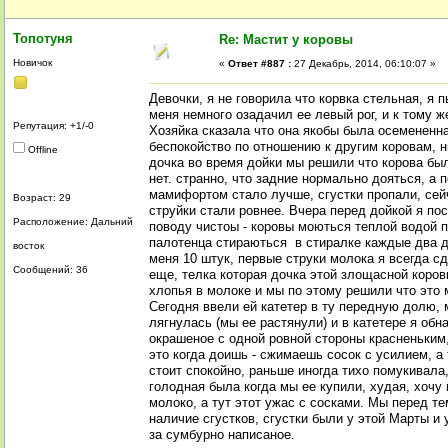
Топотуня
Re: Мастит у коровы
Новичок
«
Ответ #887 :
27 Декабрь, 2014, 06:10:07 »
Девочки, я не говорила что корвка стельная, я 
меня немного озадачил ее левый рог, и к тому ж
Репутация: +1/-0
Хозяйка сказала что она якобы была осемененна
беспокойство по отношению к другим коровам, н
Offline
дочка во время дойки мы решили что корова был
нет. странно, что задние нормально дояться, а
мамифортом стало лучше, сгустки пропали, сейч
Возраст: 29
струйки стали ровнее. Вчера перед дойкой я по
Расположение: Дальний
поводу чистоы - коровы моються теплой водой п
палотенца стираються в стиралке каждые два дн
восток
меня 10 штук, первые струки молока я всегда с
Сообщений: 36
еще, телка которая дочка этой злощасной коров
хлопья в молоке и мы по этому решили что это м
Сегодня ввели ей катетер в ту передную долю, 
лягнулась (мы ее растянули) и в катетере я обн
окрашеное с одной ровной стороны красненьким,
это когда доишь - сжимаешь сосок с усилием, а
стоит спокойно, раньше иногда тихо помукивала,
голодная была когда мы ее купили, худая, хочу
молоко, а тут этот ужас с сосками. Мы перед т
наличие сгустков, сгустки были у этой Марты и 
за сумбурно написаное.