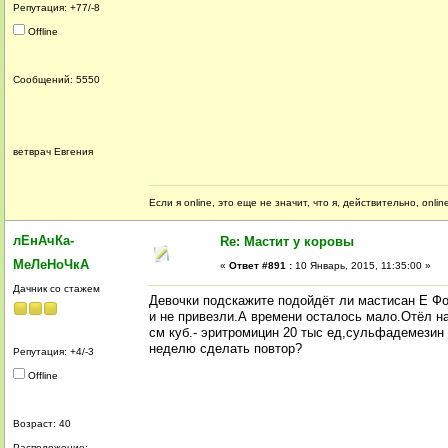
Репутация: +77/-8
Offline
Сообщений: 5550
ветврач Евгения
Если я online, это еще не значит, что я, действительно, onli
лЕнАчКа-
Re: Мастит у коровы
МеЛеНоЧкА
«
Ответ #891 :
10 Январь, 2015, 11:35:00 »
Дачник со стажем
Девочки подскажите подойдёт ли мастисан Е Фо
и не привезли.А времени осталось мало.Отёл на
см куб.- эритромицин 20 тыс ед,сульфадемезин 
неделю сделать повтор?
Репутация: +4/-3
Offline
Возраст: 40
Расположение: