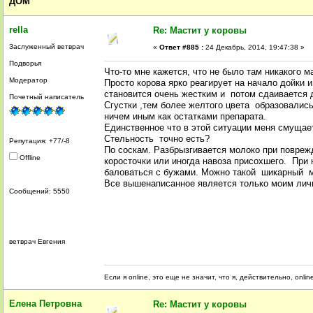
ДОМ
rella
Re: Мастит у коровы
Заслуженный ветврач
«
Ответ #885 :
24 Декабрь, 2014, 19:47:38 »
Подворья
Что-то мне кажется, что не было там никакого м
Модератор
Просто корова ярко реагирует на начало дойки 
становится очень жестким и потом сдаивается 
Почетный написатель
Сгустки ,тем более желтого цвета образовали
ничем иным как остатками препарата.
Единственное что в этой ситуации меня смущает
Стельность точно есть?
Репутация: +77/-8
По соскам. Разбрызгивается молоко при поврежд
Offline
коросточки или иногда навоза присохшего. При
баловаться с бужами. Можно такой шикарный м
Все вышенаписанное является только моим лич
Сообщений: 5550
ветврач Евгения
Если я online, это еще не значит, что я, действительно, onli
Елена Петровна
Re: Мастит у коровы