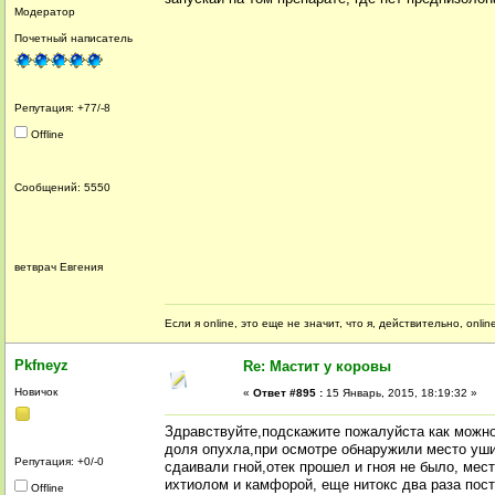
Модератор
Почетный написатель
Репутация: +77/-8
Offline
Сообщений: 5550
ветврач Евгения
Если я online, это еще не значит, что я, действительно, onli
Pkfneyz
Re: Мастит у коровы
Новичок
«
Ответ #895 :
15 Январь, 2015, 18:19:32 »
Здравствуйте,подскажите пожалуйста как можно
доля опухла,при осмотре обнаружили место уши
Репутация: +0/-0
сдаивали гной,отек прошел и гноя не было, ме
ихтиолом и камфорой, еще нитокс два раза пост
Offline