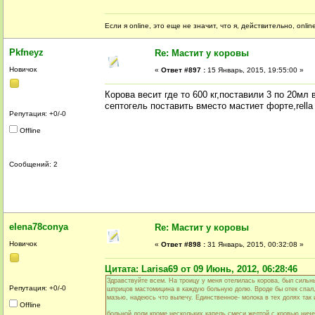
Если я online, это еще не значит, что я, действительно, onli
Pkfneyz
Re: Мастит у коровы
Новичок
«
Ответ #897 :
15 Январь, 2015, 19:55:00 »
Корова весит где то 600 кг,поставили 3 по 20мл
септогель поставить вместо мастиет форте,rella
Репутация: +0/-0
Offline
Сообщений: 2
elena78conya
Re: Мастит у коровы
Новичок
«
Ответ #898 :
31 Январь, 2015, 00:32:08 »
Цитата: Larisa69 от 09 Июнь, 2012, 06:28:46
Здравствуйте всем. На троицу у меня отелилась корова, был сильн
Репутация: +0/-0
шприцов мастомицина в каждую больную долю. Вроде бы отек спал,
мазью, надеюсь что вылечу. Единственное- молока в тех долях так 
Offline
больной доли кроме нескольких капель смеси желтой с кровью ничег