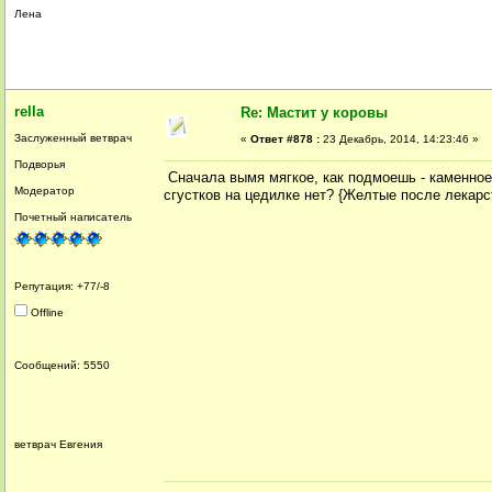
Лена
rella
Re: Мастит у коровы
Заслуженный ветврач
«
Ответ #878 :
23 Декабрь, 2014, 14:23:46 »
Подворья
Сначала вымя мягкое, как подмоешь - каменное.
Модератор
сгустков на цедилке нет? {Желтые после лекарст
Почетный написатель
Репутация: +77/-8
Offline
Сообщений: 5550
ветврач Евгения