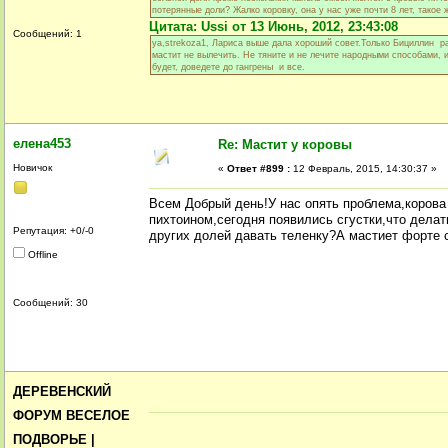
потерянные доли? Жалко коровку, она у нас уже почти 8 лет, такое
Цитата: Ussi от 13 Июнь, 2012, 23:43:08
Сообщений: 1
ya,strekoza1, Лариса выше дала хороший совет.Только Бициллин р
мастит не вылечить. Не тяните и не лечите народными способами, ин
будет, доведете до гангрены и все.
елена453
Re: Мастит у коровы
Новичок
«
Ответ #899 :
12 Февраль, 2015, 14:30:37 »
Всем Добрый день!У нас опять проблема,корова 
пихтоином,сегодня появились сгустки,что дела
Репутация: +0/-0
других долей давать теленку?А мастиет форте 
Offline
Сообщений: 30
ДЕРЕВЕНСКИЙ
ФОРУМ ВЕСЕЛОЕ
ПОДВОРЬЕ |