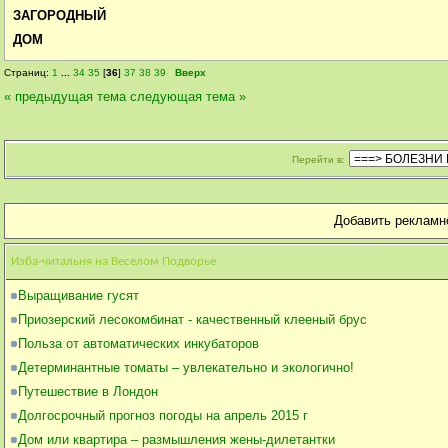
ЗАГОРОДНЫЙ
ДОМ
Страниц:
1
...
34
35
[
36
]
37
38
39
Вверх
« предыдущая тема
следующая тема »
Перейти в:
Добавить рекламн
Изба-читальня на Веселом Подворье
Выращивание гусят
Приозерский лесокомбинат - качественный клееный брус
Польза от автоматических инкубаторов
Детерминантные томаты – увлекательно и экологично!
Путешествие в Лондон
Долгосрочный прогноз погоды на апрель 2015 г
Дом или квартира – размышления жены-дилетантки