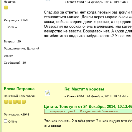
Новичок
«
Ответ #883 :
24 Декабрь, 2014, 10:13:46 »
Спасибо за ответы, нет когда первый раз доили 
становиться мягкое. Доили через марлю были же
Репутация: +1/-0
соски, сейчас задние доли хорошие, а передние.
Отверстия на сосках очень маленькие, мы катет
Offline
лекарство не ввести. Бородавок нет. А бужи дл
антибиотиков надо что-нибудь колоть? У нас ес
Возраст: 29
Расположение: Дальний
восток
Сообщений: 36
Елена Петровна
Re: Мастит у коровы
Почетный написатель
«
Ответ #884 :
24 Декабрь, 2014, 18:51:44 »
Цитата: Топотуня от 24 Декабрь, 2014, 10:13:4
. . . а передние...ужас!. . . И видно что ей больновато.
Репутация: +29/-3
Это как понять ? в чём ужас ? и как видно что б
Offline
эти соски.