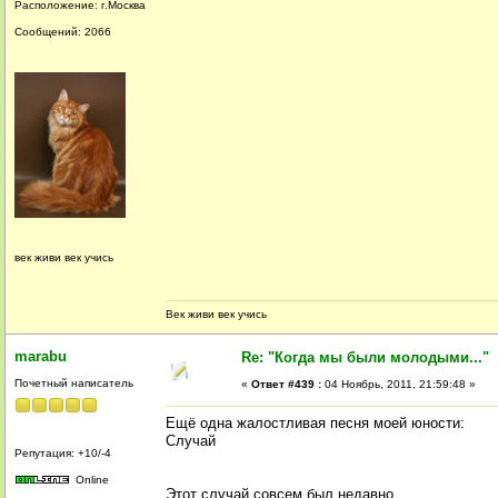
Расположение: г.Москва
Сообщений: 2066
век живи век учись
Век живи век учись
marabu
Re: "Когда мы были молодыми..."
Почетный написатель
«
Ответ #439 :
04 Ноябрь, 2011, 21:59:48 »
Ещё одна жалостливая песня моей юности:
Случай
Репутация: +10/-4
Online
Этот случай совсем был недавно,