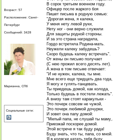
В сорок третьем военном году.
Офицер после жаркого боя
Возраст: 57
Пишет письма в родную семью:
Расположение: Санкт-
"Дорогая жена, я калека,
У меня нету левой руки,
Петербург
Нету ног - они верно служили
Сообщений: 3428
Для защиты родной стороны.
И за это страна наградила,
Гордо встретила Родина-мать.
Неужели калеку забудешь?
Скоро будешь калеку встречать".
От жены он письмо получает
(С нею прожил всего десять лет).
А жена в том письме отвечает:
"И не нужен, калека, ты мне.
Мне всего еще тридцать два года,
Я могу и гулять-танцевать.
Марианна, СПб
Ты приедешь домой, как колода,
Только будешь в постели лежать".
А внизу там стоят каракульки -
Это почерк совсем не чужой,
Это почерк любимой дочурки,
Социальные сети:
И зовет она папу домой:
"Милый папа, не слушай ты маму,.
Приезжай поскорее домой.
Этой встрече я так буду рада!
Буду знать, что ты, папа, со мной.
Я в коляске катать тебя буду