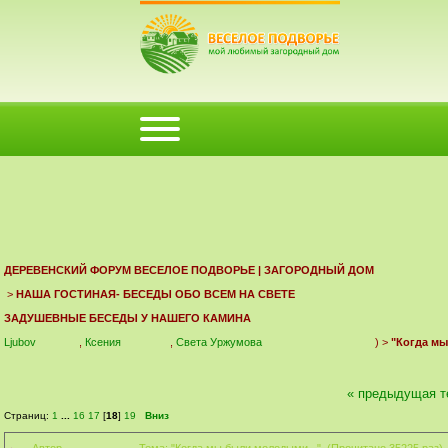
ФОРУМ
ПОМОЩЬ
КАЛЕНДАРЬ
ВОЙТИ
РЕГИСТРАЦИЯ
ДЕРЕВЕНСКИЙ ФОРУМ ВЕСЕЛОЕ ПОДВОРЬЕ | ЗАГОРОДНЫЙ ДОМ
>
НАША ГОСТИНАЯ- БЕСЕДЫ ОБО ВСЕМ НА СВЕТЕ
ЗАДУШЕВНЫЕ БЕСЕДЫ У НАШЕГО КАМИНА
Ljubov
,
Ксения
,
Света Уржумова
) >
"Когда мы
« предыдущая т
Страниц:
1
...
16
17
[
18
]
19
Вниз
Автор
Тема: "Когда мы были молодыми..." (Прочитано 35225 раз)