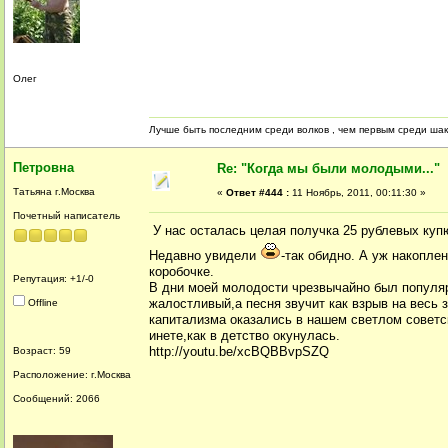
Олег
Лучше быть последним среди волков , чем первым среди ша
Петровна
Re: "Когда мы были молодыми..."
Татьяна г.Москва
«
Ответ #444 :
11 Ноябрь, 2011, 00:11:30 »
Почетный написатель
У нас осталась целая получка 25 рублевых купю
Недавно увидели
-так обидно. А уж накопле
коробочке.
Репутация: +1/-0
В дни моей молодости чрезвычайно был популя
жалостливый,а песня звучит как взрыв на весь 
Offline
капитализма оказались в нашем светлом совет
инете,как в детство окунулась.
http://youtu.be/xcBQBBvpSZQ
Возраст: 59
Расположение: г.Москва
Сообщений: 2066