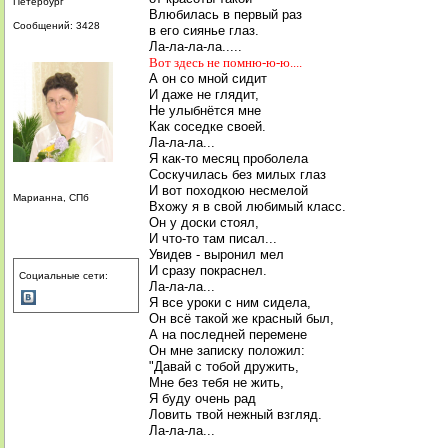
Петербург
Влюбилась в первый раз
Сообщений: 3428
в его сиянье глаз.
Ла-ла-ла-ла.....
Вот здесь не помню-ю-ю....
А он со мной сидит
И даже не глядит,
Не улыбнётся мне
Как соседке своей.
Ла-ла-ла...
Я как-то месяц проболела
Соскучилась без милых глаз
И вот походкою несмелой
Марианна, СПб
Вхожу я в свой любимый класс.
Он у доски стоял,
И что-то там писал...
Увидев - выронил мел
И сразу покраснел.
Социальные сети:
Ла-ла-ла...
Я все уроки с ним сидела,
Он всё такой же красный был,
А на последней перемене
Он мне записку положил:
"Давай с тобой дружить,
Мне без тебя не жить,
Я буду очень рад
Ловить твой нежный взгляд.
Ла-ла-ла...