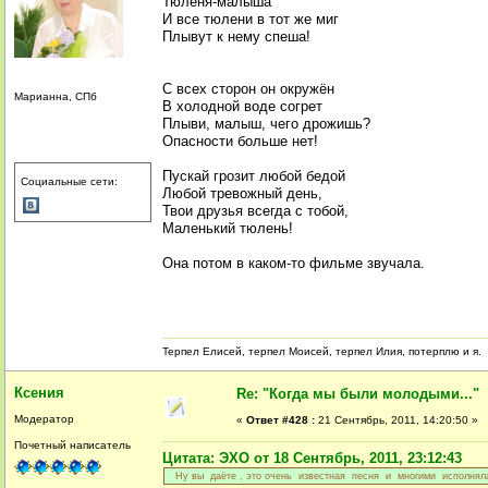
Тюленя-малыша
И все тюлени в тот же миг
Плывут к нему спеша!
С всех сторон он окружён
Марианна, СПб
В холодной воде согрет
Плыви, малыш, чего дрожишь?
Опасности больше нет!
Пускай грозит любой бедой
Социальные сети:
Любой тревожный день,
Твои друзья всегда с тобой,
Маленький тюлень!
Она потом в каком-то фильме звучала.
Терпел Елисей, терпел Моисей, терпел Илия, потерплю и я.
Ксения
Re: "Когда мы были молодыми..."
Модератор
«
Ответ #428 :
21 Сентябрь, 2011, 14:20:50 »
Почетный написатель
Цитата: ЭХО от 18 Сентябрь, 2011, 23:12:43
Ну вы даёте , это очень известная песня и многими исполнял