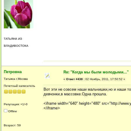
ТАТЬЯНА ИЗ
ВЛАДИВОСТОКА
Петровна
Re: "Когда мы были молодыми..."
Татьяна г.Москва
«
Ответ #438 :
02 Ноябрь, 2011, 17:50:52 »
Почетный написатель
Вот эти не совсем наши мальчишки,но и наши т
девчонки,в массовке.Одна прошла.
<iframe width="640" height="480" src="http://ww
Репутация: +1/-0
</iframe>
Offline
Возраст: 59