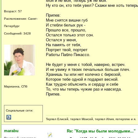
Моя и не моя, теперь уж не моя.
Ну кто он, кто тебя увел? Скажи мне хоть теперь
Возраст: 57
Припев:
Расположение: Санкт-
Мне снятся вишни губ
И стебли белых рук -
Петербург
Прошло все, прошло,
Сообщений: 3428
Остался только этот сон.
Остался у меня,
На память от тебя,
Портрет твой, портрет
Работы Пабло Пикассо.
Не будет у меня с тобой, наверно, встреч.
И не увижу я твоих печальных больше плеч.
Хранишь ты или нет колечко с бирюзой,
Которое тебе одной я подарил весной.
Как трудно объяснить и сердцу и себе
Марианна, СПб
То, что мы теперь чужие раз и навсегда.
Припев.
Социальные сети:
Терпел Елисей, терпел Моисей, терпел Илия, потерплю и я.
marabu
Re: "Когда мы были молодыми..."