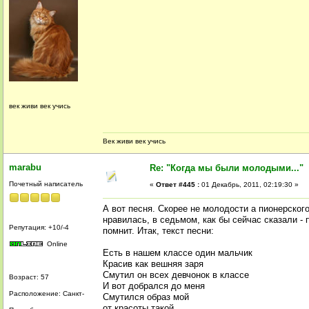
век живи век учись
Век живи век учись
marabu
Re: "Когда мы были молодыми..."
Почетный написатель
«
Ответ #445 :
01 Декабрь, 2011, 02:19:30 »
А вот песня. Скорее не молодости а пионерского
нравилась, в седьмом, как бы сейчас сказали -
Репутация: +10/-4
помнит. Итак, текст песни:
Online
Есть в нашем классе один мальчик
Красив как вешняя заря
Смутил он всех девчонок в классе
Возраст: 57
И вот добрался до меня
Расположение: Санкт-
Смутился образ мой
от красоты такой