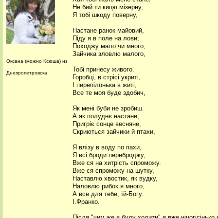
Не бий ти кицю мізерну,
Я тобі шкоду поверну,
Настане ранок майовий,
Піду я в поле на лови;
Походжу мало чи много,
Зайчика зловлю малого,
Оксана (можно Ксюша) из
Тобі принесу живого.
Днепропетровска
Горобці, в стрісі укриті,
І перепілонька в житі,
Все те моя буде здобич,
Як мені буби не зробиш.
А як полуднє настане,
Пригріє сонце весняне,
Скриються зайчики й птахи,
Я влізу в воду по пахи,
Я всі броди переброджу,
Вже ся на хитрість спроможу.
Вже ся спроможу на шутку,
Наставлю хвостик, як вудку,
Наловлю рибок я много,
А все для тебе, їй-Богу.
І.Франко.
Після "чим же я буду ходити" я вже нічогісінько н