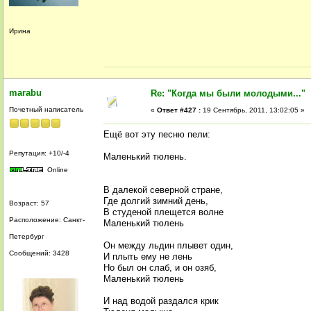
Ирина
marabu
Re: "Когда мы были молодыми..."
Почетный написатель
«
Ответ #427 :
19 Сентябрь, 2011, 13:02:05 »
Ещё вот эту песню пели:
Репутация: +10/-4
Маленький тюлень.
Online
В далекой северной стране,
Где долгий зимний день,
Возраст: 57
В студеной плещется волне
Расположение: Санкт-
Маленький тюлень
Петербург
Он между льдин плывет один,
Сообщений: 3428
И плыть ему не лень
Но был он слаб, и он озяб,
Маленький тюлень
И над водой раздался крик