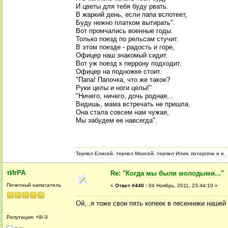
И цветы для тебя буду рвать.
В жаркий день, если папа вспотеет,
Буду нежно платком вытирать".
Вот промчались военные годы.
Только поезд по рельсам стучит.
В этом поезде - радость и горе,
Офицер наш знакомый сидит.
Вот уж поезд к перрону подходит.
Офицер на подножке стоит.
"Папа! Папочка, что же такое?
Руки целы и ноги целы!"
"Ничего, ничего, дочь родная...
Видишь, мама встречать не пришла.
Она стала совсем нам чужая,
Мы забудем ее навсегда".
Терпел Елисей, терпел Моисей, терпел Илия, потерплю и я.
тИгРА
Re: "Когда мы были молодыми..."
Почетный написатель
«
Ответ #440 :
04 Ноябрь, 2011, 23:44:10 »
Ой,..я тоже свои пять копеек в песенники нашей 
Репутация: +9/-3