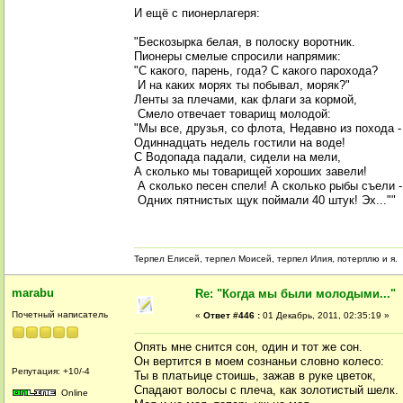
И ещё с пионерлагеря:
"Бескозырка белая, в полоску воротник.
Пионеры смелые спросили напрямик:
"С какого, парень, года? С какого парохода?
И на каких морях ты побывал, моряк?"
Ленты за плечами, как флаги за кормой,
Смело отвечает товарищ молодой:
"Мы все, друзья, со флота, Недавно из похода -
Одиннадцать недель гостили на воде!
С Водопада падали, сидели на мели,
А сколько мы товарищей хороших завели!
А сколько песен спели! А сколько рыбы съели -
Одних пятнистых щук поймали 40 штук! Эх...""
Терпел Елисей, терпел Моисей, терпел Илия, потерплю и я.
marabu
Re: "Когда мы были молодыми..."
Почетный написатель
«
Ответ #446 :
01 Декабрь, 2011, 02:35:19 »
Опять мне снится сон, один и тот же сон.
Он вертится в моем сознаньи словно колесо:
Репутация: +10/-4
Ты в платьице стоишь, зажав в руке цветок,
Спадают волосы с плеча, как золотистый шелк.
Online