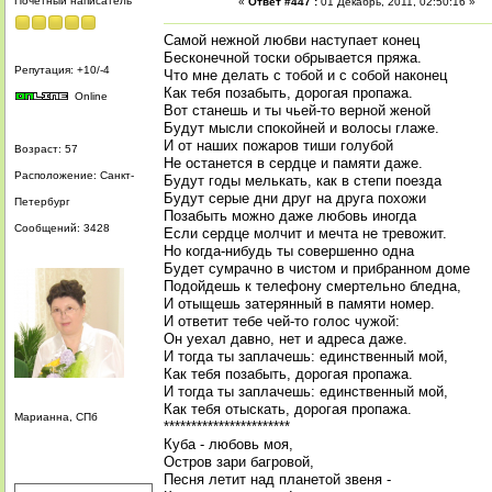
Почетный написатель
«
Ответ #447 :
01 Декабрь, 2011, 02:50:16 »
Самой нежной любви наступает конец
Бесконечной тоски обрывается пряжа.
Репутация: +10/-4
Что мне делать с тобой и с собой наконец
Как тебя позабыть, дорогая пропажа.
Online
Вот станешь и ты чьей-то верной женой
Будут мысли спокойней и волосы глаже.
И от наших пожаров тиши голубой
Возраст: 57
Не останется в сердце и памяти даже.
Расположение: Санкт-
Будут годы мелькать, как в степи поезда
Будут серые дни друг на друга похожи
Петербург
Позабыть можно даже любовь иногда
Сообщений: 3428
Если сердце молчит и мечта не тревожит.
Но когда-нибудь ты совершенно одна
Будет сумрачно в чистом и прибранном доме
Подойдешь к телефону смертельно бледна,
И отыщешь затерянный в памяти номер.
И ответит тебе чей-то голос чужой:
Он уехал давно, нет и адреса даже.
И тогда ты заплачешь: единственный мой,
Как тебя позабыть, дорогая пропажа.
И тогда ты заплачешь: единственный мой,
Как тебя отыскать, дорогая пропажа.
Марианна, СПб
***********************
Куба - любовь моя,
Остров зари багровой,
Песня летит над планетой звеня -