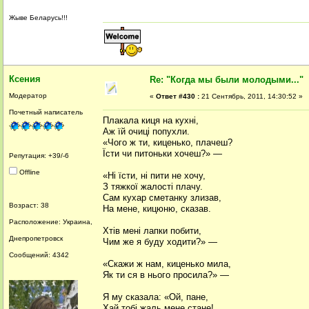
Жыве Беларусь!!!
Ксения
Re: "Когда мы были молодыми..."
Модератор
«
Ответ #430 :
21 Сентябрь, 2011, 14:30:52 »
Почетный написатель
Плакала киця на кухні,
Аж їй очиці попухли.
«Чого ж ти, киценько, плачеш?
Їсти чи питоньки хочеш?» —
Репутация: +39/-6
Offline
«Ні їсти, ні пити не хочу,
З тяжкої жалості плачу.
Сам кухар сметанку злизав,
Возраст: 38
На мене, кицюню, сказав.
Расположение: Украина,
Хтів мені лапки побити,
Днепропетровск
Чим же я буду ходити?» —
Сообщений: 4342
«Скажи ж нам, киценько мила,
Як ти ся в нього просила?» —
Я му сказала: «Ой, пане,
Хай тобі жаль мене стане!