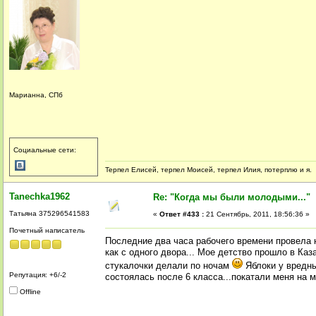
Марианна, СПб
Социальные сети:
Терпел Елисей, терпел Моисей, терпел Илия, потерплю и я.
Tanechka1962
Re: "Когда мы были молодыми..."
Татьяна 375296541583
«
Ответ #433 :
21 Сентябрь, 2011, 18:56:36 »
Почетный написатель
Последние два часа рабочего времени провела 
как с одного двора... Мое детство прошло в Каз
стукалочки делали по ночам
Яблоки у вредны
Репутация: +6/-2
состоялась после 6 класса...покатали меня на мо
Offline