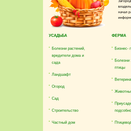
Загород
владель
начал р
информа
УСАДЬБА
ФЕРМА
Болезни растений,
Бизнес- 
вредители дома и
Болезни 
сада
птицы
Ландшафт
Ветерин
Огород
Животны
Сад
Приусаде
Строительство
подсобно
Частный дом
Птицево