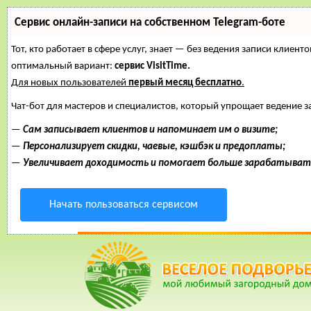
Сервис онлайн-записи на собственном Telegram-боте
Тот, кто работает в сфере услуг, знает — без ведения записи клие
оптимальный вариант:
сервис VisitTime.
Для новых пользователей
первый месяц бесплатно
.
Чат-бот для мастеров и специалистов, который упрощает ведение з
—
Сам записывает клиентов и напоминает им о визите;
—
Персонализирует скидки, чаевые, кэшбэк и предоплаты;
—
Увеличивает доходимость и помогает больше зарабатыват
Начать пользоваться сервисом
10 Июнь, 2015, 20:52:08
ФОРУМ
ПОМОЩЬ
КАЛЕНДАРЬ
ВОЙТИ
РЕГИСТ
Внимание!