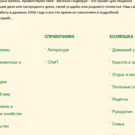
ный житель, приветствуем тебя! "Веселое Подворье"- это проект для общения
цев дачи или загородного дома, своей усадьбы или родового поместья. Наш са
аботу в далеком 2006 году и все это время он наполняется подробной
цией...
СПРАВОЧНИКИ
ХОЗЯЮШКА
планы
Литература
Домашний у
животных и
СНиП
Красота и з
Отдых и эк
ария
Полезные с
й мир
Рецепты
бное и
Рукоделия
е хозяйство
Семья
дство