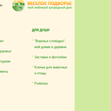
йт
ДЛЯ ДУШИ
ют
"Воронья слободка"-
мой домик в деревне
доровье
Заставки и фотообои
отуризм
Клички для животных
оветы
и птицы
Рыбалка