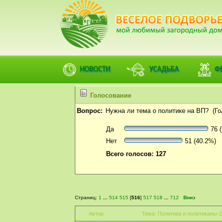
ФОРУМ
ПОМОЩЬ
КАЛЕНДАРЬ
ВОЙТИ
РЕГИСТ
Деревенский форум Веселое Подворье | Загородны
НОВОСТИ
УСАДЬБА
Ф
Ljubov
,
Селянка
,
Света Уржумова
) >
Политика и полити
Голосование
Вопрос:
Нужна ли тема о политике на ВП? (Гол
Да
76 (
Нет
51 (40.2%)
Всего голосов: 127
Страниц:
1
...
514
515
[
516
]
517
518
...
712
Вниз
Автор
Тема: Политика и политиканы-2