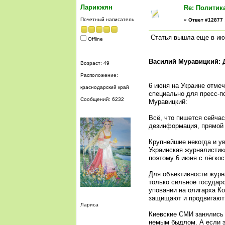
Ларикжян
Re: Политик
Почетный написатель
«
Ответ #12877 
Статья вышла еще в июн
Offline
Василий Муравицкий: 
Возраст: 49
Расположение:
6 июня на Украине отме
краснодарский край
специально для пресс-п
Сообщений: 6232
Муравицкий:
Всё, что пишется сейчас
дезинформация, прямой 
Крупнейшие некогда и у
Украинская журналистик
поэтому 6 июня с лёгко
Для объективности журн
только сильное государс
уповании на олигарха К
защищают и продвигают 
Лариса
Киевские СМИ занялись 
немым быдлом. А если э