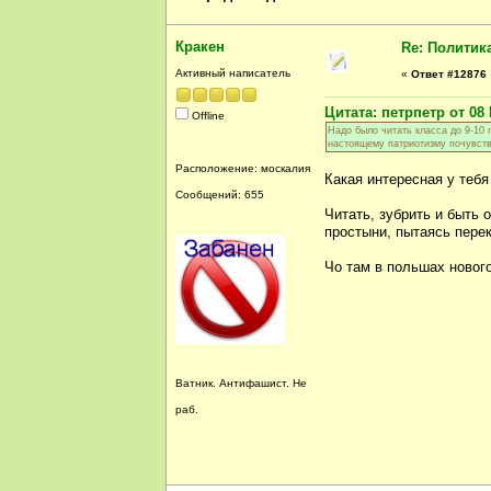
Кракен
Re: Политик
Активный написатель
«
Ответ #12876 
Цитата: петрпетр от 08 
Offline
Надо было читать класса до 9-10 
настоящему патриотизму почувств
Расположение: москалия
Какая интересная у тебя
Сообщений: 655
Читать, зубрить и быть 
простыни, пытаясь перек
Чо там в польшах новог
Ватник. Антифашист. Не
раб.