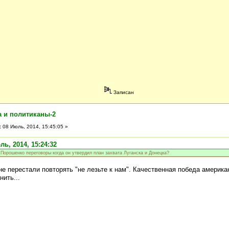
Записан
а и политиканы-2
:
08 Июль, 2014, 15:45:05 »
ль, 2014, 15:24:32
 Порошенко переговоры когда он утвердил план захвата Луганска и Донецка?
 перестали повторять "не лезьте к нам". Качественная победа американ
ить...