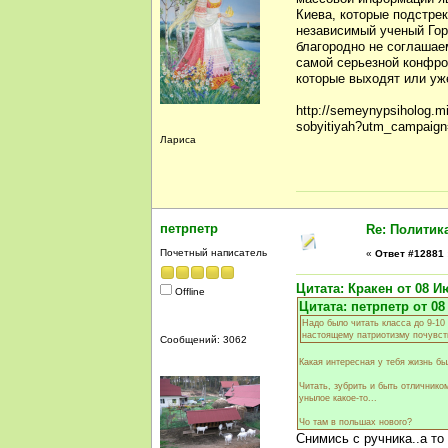
Киева, которые подстрек
независимый ученый Гор
благородно не соглашаем
самой серьезной конфро
которые выходят или уж
http://semeynypsiholog.m
sobyitiyah?utm_campaig
Лариса
петрпетр
Re: Политик
Почетный написатель
«
Ответ #12881 
Цитата: Кракен от 08 Ию
Offline
Цитата: петрпетр от 08
Надо было читать класса до 9-10
настоящему патриотизму почувств
Сообщений: 3062
Какая интересная у тебя жизнь бы
Читать, зубрить и быть отличнико
унылое какое-то...
Чо там в польшах нового?
Снимись с ручника..а то 