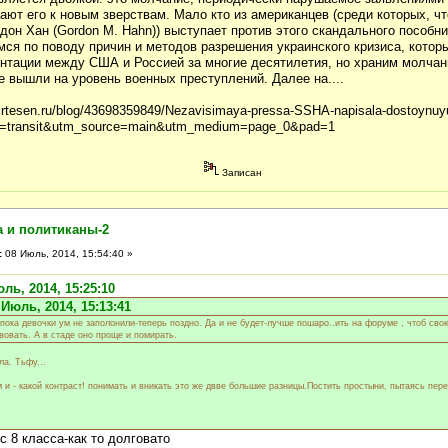
ают его к новым зверствам. Мало кто из американцев (среди которых, ч
дон Хан (Gordon M. Hahn)) выступает против этого скандального пособн
ся по поводу причин и методов разрешения украинского кризиса, котор
нтации между США и Россией за многие десятилетия, но храним молчани
е вышли на уровень военных преступлений. Далее на....
irtesen.ru/blog/43698359849/Nezavisimaya-pressa-SSHA-napisala-dostoynuy
n=transit&utm_source=main&utm_medium=page_0&pad=1
Записан
а и политиканы-2
:
08 Июль, 2014, 15:54:40 »
ль, 2014, 15:25:10
 Июль, 2014, 15:13:41
 пока девочки ум не заполонили-теперь поздно. Да и не будет-лучше пошаро..ить на форуме , чтоб сво
овать. А в стаде оно проще и помирать.
ла. Тьфу...
м и - какой контраст! понимать и вникать это же двве большие разницы.Постить простыни, пытаясь пере
с 8 класса-как то долговато