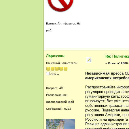
Ватник. Антифашист. Не
раб.
Ларикжян
Re: Политик
Почетный написатель
«
Ответ #12880 
Независимая пресса СШ
Offline
американских ястребов 
Пишет Сти
Распространяйте информ
Возраст: 49
регулярно проводит арт
Расположение:
гуманитарную катастроф
игнорирует. Вот уже не
краснодарский край
собственных граждан на
Сообщений: 6232
русские. Подвергая нап
репутацию Америки, орг
Россию и на президента
Реакция администрации 
массовой информации яв