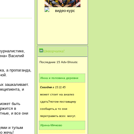
журналистике,
Шкворчалка!
лна» Василий
Последние 15 Adv-Shouts:
ка, а пропаганда,
ной.
Инна и половина деревни
ых зашкаливает.
Сегодня
в 15:11:45
еципиента, и
может стоит на анализ
сдать?потом поставщику
 может быть
ержится в
сообщить,а то они
тные, и все они
перетравить всех могут.
Ирина-Мячково
дями и тупым
о жечь!