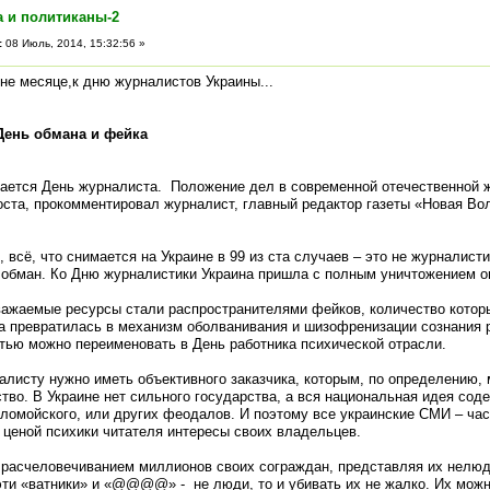
а и политиканы-2
:
08 Июль, 2014, 15:32:56 »
е месяце,к дню журналистов Украины...
День обмана и фейка
чается День журналиста. Положение дел в современной отечественной 
оста, прокомментировал журналист, главный редактор газеты «Новая Во
, всё, что снимается на Украине в 99 из ста случаев – это не журналисти
обман. Ко Дню журналистики Украина пришла с полным уничтожением о
важаемые ресурсы стали распространителями фейков, количество котор
а превратилась в механизм оболванивания и шизофренизации сознания р
стью можно переименовать в День работника психической отрасли.
алисту нужно иметь объективного заказчика, которым, по определению,
тво. В Украине нет сильного государства, а вся национальная идея сод
оломойского, или других феодалов. И поэтому все украинские СМИ – час
ценой психики читателя интересы своих владельцев.
расчеловечиванием миллионов своих сограждан, представляя их нелю
ти «ватники» и «@@@@» - не люди, то и убивать их не жалко. Их можн