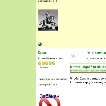
Сообщений: 776
Кракен
Re: Политик
Активный написатель
«
Ответ #12879 
Цитата: olga67 от 08 Ию
Offline
Форумчане, как вы думаете зачем
Чтобы 20млн свидомых не
Расположение: москалия
Столько народу замайдан
Сообщений: 655