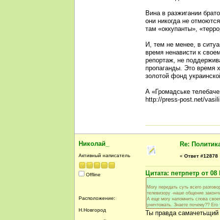
Вина в разжигании брат
они никогда не отмоются
там «оккупанты», «терр
И, тем не менее, в ситу
время ненависти к свое
репортаж, не поддержив
пропаганды. Это время х
золотой фонд украинско
А «Громадське телебаче
http://press-post.net/vasil
Николай_
Re: Политик
Активный написатель
«
Ответ #12878 
Цитата: петрпетр от 08 
Offline
Могу передать суть всего разгово
телевизору -наше общение законч
Расположение:
А еще могу напомнить слова своег
уничтожать. Знаете почему?? Его
Н.Новгород
Ты правда самачетьщий