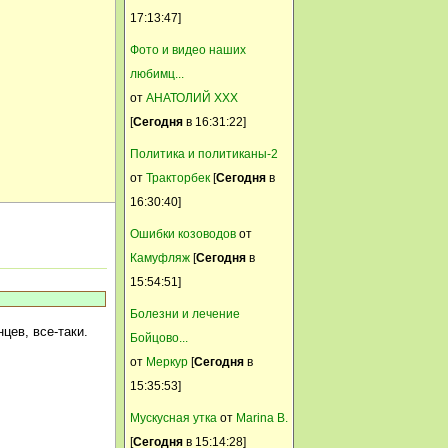
Незнаю какой он супер,
17:13:47]
просто хочу на него
Фото и видео наших
посмотреть:) ну и про
любимц...
молочность бы не плохо
от
АНАТОЛИЙ ХХХ
узнать
[
Сегодня
в 16:31:22]
НИНА******
Политика и политиканы-2
11 Сентябрь, 2014, 17:50:03
от
Тракторбек
[
Сегодня
в
Супер производители
16:30:40]
ламанчи-америкосы у
Ошибки козоводов
от
Г.Летягиной.
Камуфляж
[
Сегодня
в
Anmari
15:54:51]
11 Сентябрь, 2014, 16:49:29
Болезни и лечение
а что за ажиотаж? супер
цев, все-таки.
Бойцово...
производитель?
от
Меркур
[
Сегодня
в
Alint
15:35:53]
11 Сентябрь, 2014, 14:59:46
Мускусная утка
от
Marina B.
Народ, козел ламанчи, Кир,
[
Сегодня
в 15:14:28]