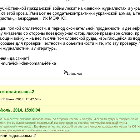
оубийственной гражданской войны лежит на киевских журналистах и укр
 от этой крови. Убивают не солдаты-контрактники украинской армии, а те
ористы», «безродные». Их МОЖНО!
ации полной оголтелости, в период окончательной продажности и дезинф
му читателю со стороны псевдожурналистов, любое правдивое слово, п
ающий войну – на вес тысячи тон словесной руды, изрыгающейся из во
орошее для проверки честности и объективности и те, кто эту проверку 
й журналистики и литературы.
ння» да сгинет!
ii-muravickii-den-obmana-i-feika
Записан
а и политиканы-2
:
08 Июль, 2014, 15:42:54 »
Июль, 2014, 15:08:04
ра- она сестре сказала: Надоела ложь со стороны России. Это суть. И если ты будешь говорить то же 
ится. Но вы вывод сделали правильный-русские висят на столбах под улыбки кровавой хунты.
о приятеля-я уже писал. Его фамилия на -ов, русский-он рвется в отпуске колорадских жуков на ЮВ 
 тоже прослушивают и обещают на столбе повесить.
 или издеваешься?