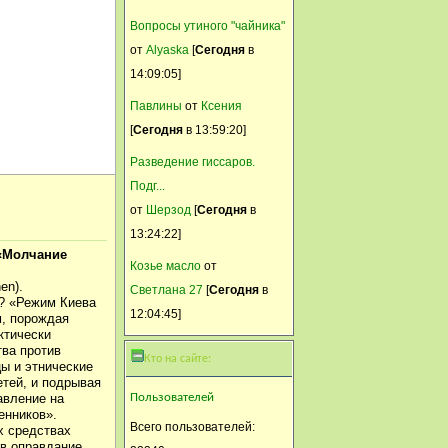
где можно увидеть?
Вопросы утиного "чайника"
Никуша
от
Alyaska
[
Сегодня
в
10 Сентябрь, 2014, 10:10:18
14:09:05]
Мариночка, спасибо!
Павлины
от
Ксения
Наконец-то нашла.
[
Сегодня
в 13:59:20]
ckokoko
Разведение гиссаров.
09 Сентябрь, 2014, 21:58:40
Подг...
"Козы-мое вдохновение!
от
Шерзод
[
Сегодня
в
Шикарный виноградник-
13:24:22]
мечта! Пчелы-реальность!"
 «Молчание
Козье масло
от
Это Тани Гречишниковой
).
Светлана 27
[
Сегодня
в
страница. Там есть и фото её
? «Режим Киева
12:04:45]
м, порождая
клубники. Я у нее прошлый
ктически
год прикупила)))
ва против
Кто на сайте:
ы и этнические
Никуша
етей, и подрывая
Пользователей
авление на
08 Сентябрь, 2014, 23:03:52
енников».
Всего пользователей:
х средствах
Мариша, спасибо!
 в оправдание