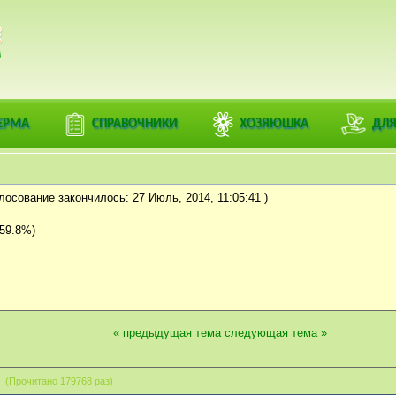
РАЦИЯ
й дом
>
Наша гостиная- беседы обо всем на свете
>
Беседы у камина
(Модератор
ЕРМА
СПРАВОЧНИКИ
ХОЗЯЮШКА
ДЛЯ
каны-2
осование закончилось: 27 Июль, 2014, 11:05:41 )
59.8%)
« предыдущая тема
следующая тема »
 (Прочитано 179768 раз)