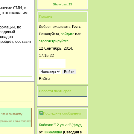
Сегодня
в 10:22:16
Show Last 25
аинских СМИ, и
ОСТОРОЖНО!!! Возможно
, кто сказал им –
протравленный или с
Профиль
грибками овес фирмы
Добро пожаловать,
Гость
.
ормации, во
ЮСИКО! Не 100%
равдивый
Пожалуйста,
войдите
или
допадов
уверенность, но других
зарегистрируйтесь
.
пройдёт, составят
причин не вижу.Покупали в
12 Сентябрь, 2014,
августе, у меня козы
17:15:22
отравились, у ulok.78 кро
Alint
Сегодня
в 03:40:18
Войти
Да, Кир это козел.
Новости партнеров
Anmari
11 Сентябрь, 2014, 21:59:20
А Кир, это кличка козла?
Последние сообщения
, что и по вашему
Alint
Украины на сельхозполях
Кабачок "12 ульев" (флуд...
11 Сентябрь, 2014, 18:02:57
от
Николавна
[
Сегодня
в