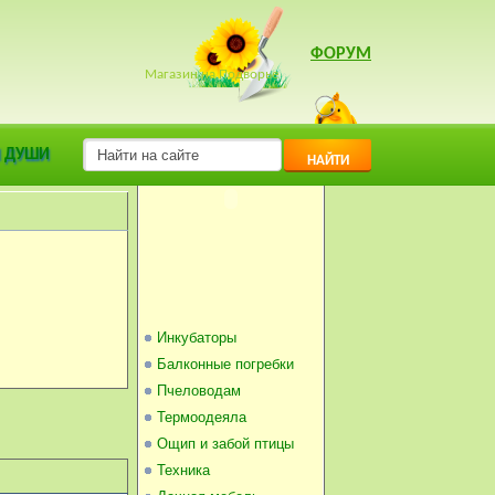
ФОРУМ
Магазин на Подворье
ы:
Светлана-СПб
,
 ДУШИ
НАЙТИ
Инкубаторы
Балконные погребки
Пчеловодам
Термоодеяла
Ощип и забой птицы
Техника