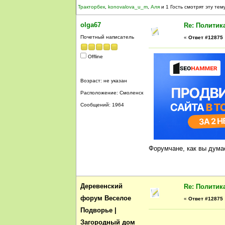
Тракторбек
,
konovalova_u_m
,
Аля
и 1 Гость смотрят эту тему
olga67
Re: Политик
Почетный написатель
«
Ответ #12875 
Offline
Возраст: не указан
Расположение: Смоленск
Сообщений: 1964
Форумчане, как вы дума
Деревенский
Re: Политик
форум Веселое
«
Ответ #12875 
Подворье |
Загородный дом