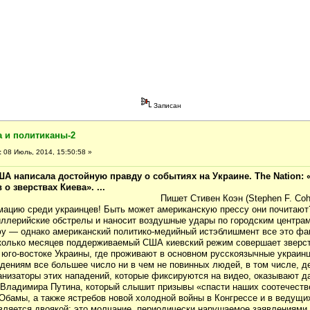
Записан
а и политиканы-2
:
08 Июль, 2014, 15:50:58 »
А написала достойную правду о событиях на Украине. The Nation:
о зверствах Киева». ...
вен Коэн (Stephen F. Cohen
ацию среди украинцев! Быть может американскую прессу они почитают
иллерийские обстрелы и наносит воздушные удары по городским центра
у — однако американский политико-медийный истэблишмент все это фа
сколько месяцев поддерживаемый США киевский режим совершает зверст
 юго-востоке Украины, где проживают в основном русскоязычные украинц
адениям все большее число ни в чем не повинных людей, в том числе, д
анизаторы этих нападений, которые фиксируются на видео, оказывают д
 Владимира Путина, который слышит призывы «спасти наших соотечеств
Обамы, а также ястребов новой холодной войны в Конгрессе и в ведущи
ляется двоякой: это молчание, периодически нарушаемое заявлениями