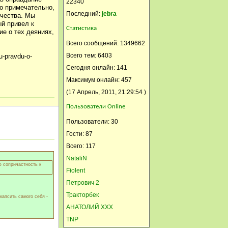
22340
то примечательно,
Сибирка
Последний:
jebra
ичества. Мы
ый привел к
08 Сентябрь, 2014, 00:11:55
Статистика
е о тех деяниях,
Лидуша, так ты зайди к Тане
Всего сообщений: 1349662
на страничку на Подворье и
Всего тем: 6403
u-pravdu-o-
тут с ней на счёт рассады
Сегодня онлайн: 141
(усов) договорись и фотки
Максимум онлайн: 457
может она здесь на своей
(17 Апрель, 2011, 21:29:54 )
стр. выложит.
Пользователи Online
Сибирка
Пользователи: 30
08 Сентябрь, 2014, 00:10:33
Гости: 87
Лидуша, так ты зайди на
Всего: 117
Танину страничку на
NataliN
Подворье и тут с ней обо
ю сопричастность к
Fiolent
всем договорились на счёт
Петрович 2
рассады(усов). Может она и
Тракторбек
капсить самого себя -
здесь фотки выложит.
АНАТОЛИЙ ХХХ
Никуша
TNP