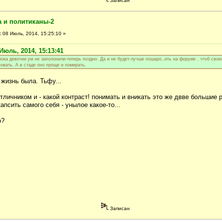
Записан
а и политиканы-2
:
08 Июль, 2014, 15:25:10 »
Июль, 2014, 15:13:41
пока девочки ум не заполонили-теперь поздно. Да и не будет-лучше пошаро..ить на форуме , чтоб свою
овать. А в стаде оно проще и помирать.
 жизнь была. Тьфу...
отличником и - какой контраст! понимать и вникать это же двве большие
апсить самого себя - унылое какое-то...
о?
Записан