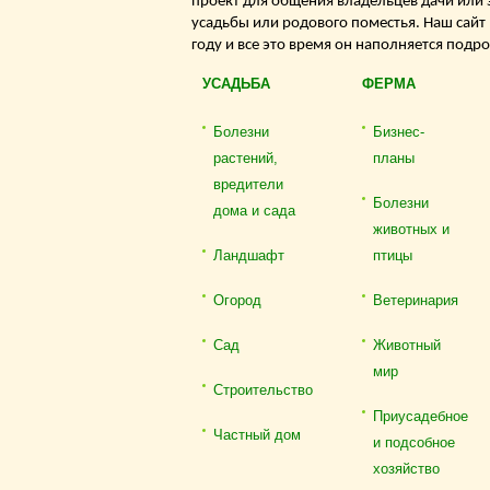
проект для общения владельцев дачи или 
усадьбы или родового поместья. Наш сайт
году и все это время он наполняется подр
УСАДЬБА
ФЕРМА
Болезни
Бизнес-
растений,
планы
вредители
Болезни
дома и сада
животных и
Ландшафт
птицы
Огород
Ветеринария
Сад
Животный
мир
Строительство
Приусадебное
Частный дом
и подсобное
хозяйство