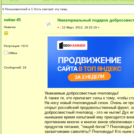
0 Пользователей и 1 Гость смотрят эту тему.
nektar-45
Нематериальный подарок добросовес
Новичок
«
:
12 Март, 2012, 18:32:19 »
Репутация: +0/-0
Offline
Сообщений: 18
Уважаемые добросовестные пчеловоды!
А также те, кто прилагает силы к тому, чтобы ст
На носу новый пчеловодный сезон. Очень не пр
открыт российский продовольственный фронт
добросовестный пчеловод - это не нытик! Дух ег
нынешнее время изпытаний ему приходится вновь
протяжении многих и многих веков обезпечива
продуктов питания, "пищей богов"? Пчеловоды!
захватчиками самолёты? Пчеловоды! Кто ныне 