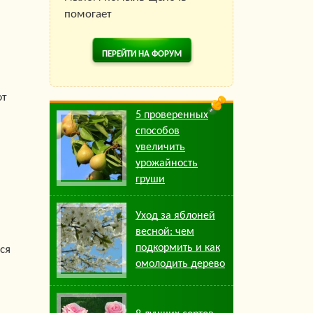
помогает
ПЕРЕЙТИ НА ФОРУМ
ют
5 проверенных
способов
увеличить
урожайность
груши
Уход за яблоней
весной: чем
подкормить и как
ся
омолодить дерево