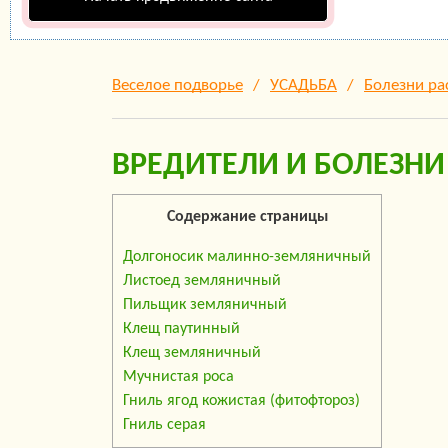
Веселое подворье
УСАДЬБА
Болезни ра
ВРЕДИТЕЛИ И БОЛЕЗНИ
Содержание страницы
Долгоносик малинно-земляничный
Листоед земляничный
Пильщик земляничный
Клещ паутинный
Клещ земляничный
Мучнистая роса
Гниль ягод кожистая (фитофтороз)
Гниль серая