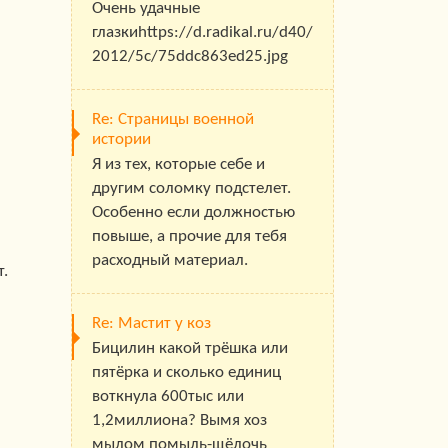
Очень удачные
глазкиhttps://d.radikal.ru/d40/
2012/5c/75ddc863ed25.jpg
Re: Страницы военной
истории
Я из тех, которые себе и
другим соломку подстелет.
Особенно если должностью
повыше, а прочие для тебя
расходный материал.
т.
Re: Мастит у коз
Бицилин какой трёшка или
пятёрка и сколько единиц
воткнула 600тыс или
1,2миллиона? Вымя хоз
мылом помыль-щёлочь