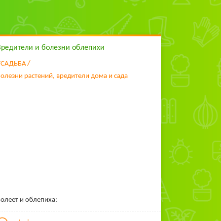
Вредители и болезни облепихи
УСАДЬБА
олезни растений, вредители дома и сада
олеет и облепиха: