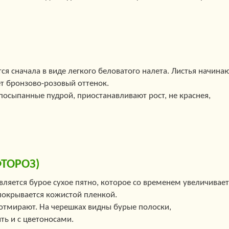
я сначала в виде легкого беловатого налета. Листья начина
ет бронзово-розовый оттенок.
посыпанные пудрой, приостанавливают рост, не краснея,
ТОРОЗ)
вляется бурое сухое пятно, которое со временем увеличивает
 покрывается кожистой пленкой.
 отмирают. На черешках видны бурые полоски,
ь и с цветоносами.