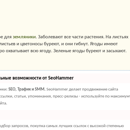
ое для
земляники
. Заболевают все части растения. На листьях
истьев и цветоносы буреют, и они гибнут. Ягоды имеют
о охватывает всю ягоду. Зеленые ягоды буреют и засыхают.
льные возможности от SeoHammer
енки:
SEO, Трафик и SMM.
SeoHammer делает продвижение сайта
сылки, статьи, упоминания, пресс-релизы - используйте по максимум
йта.
дбор запросов, покупка самых лучших ссылок с высокой степенью