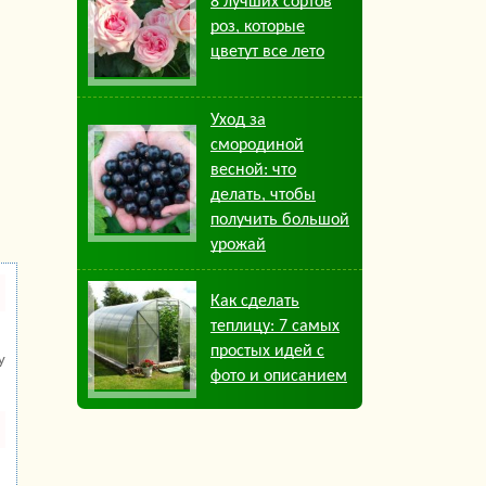
8 лучших сортов
роз, которые
цветут все лето
Уход за
смородиной
весной: что
делать, чтобы
получить большой
урожай
Как сделать
теплицу: 7 самых
простых идей с
у
фото и описанием