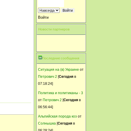
Ира,если тепло
отдадут....поделись
Войти
Селянка
Новости партнеров
03 Апрель, 2015, 11:39:13
Кто там с пятницы тепло
обещал? Отдайте
немедленно!!!!
Последние сообщения
Svetik
Ситуация на (в) Украине
от
02 Апрель, 2015, 20:29:56
Петрович 2
[
Сегодня
в
Ой, спасибо!!!
07:18:24]
Селянка
Политика и политиканы - 3
02 Апрель, 2015, 19:31:30
от
Петрович 2
[
Сегодня
в
Светики Поздравляю !
06:56:44]
Светлана-СПб
Альпийская порода коз
от
02 Апрель, 2015, 19:27:49
Cолнышка
[
Сегодня
в
Светланки, Светочки,
06:28:24]