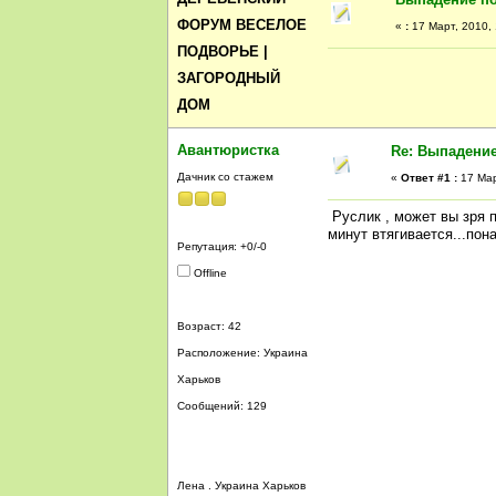
ФОРУМ ВЕСЕЛОЕ
«
:
17 Март, 2010, 
ПОДВОРЬЕ |
ЗАГОРОДНЫЙ
ДОМ
Авантюристка
Re: Выпадение
Дачник со стажем
«
Ответ #1 :
17 Мар
Руслик , может вы зря п
минут втягивается...пон
Репутация: +0/-0
Offline
Возраст: 42
Расположение: Украина
Харьков
Сообщений: 129
Лена . Украина Харьков