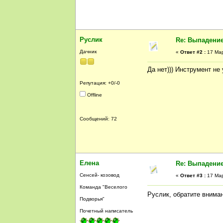
Руслик
Re: Выпадение
Дачник
«
Ответ #2 :
17 Мар
Да нет))) Инструмент не 
Репутация: +0/-0
Offline
Сообщений: 72
Елена
Re: Выпадение
Сенсей- козовод
«
Ответ #3 :
17 Мар
Команда "Веселого
Руслик, обратите внима
Подворья"
Почетный написатель