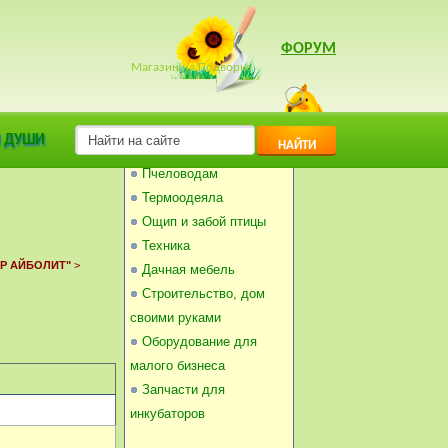
ФОРУМ
Магазин на Подворье
Инкубаторы
 ДУШИ
НАЙТИ
Балконные погребки
Пчеловодам
Термоодеяла
Ощип и забой птицы
Техника
Р АЙБОЛИТ"
>
Дачная мебель
Строительство, дом
своими руками
Оборудование для
малого бизнеса
Запчасти для
инкубаторов