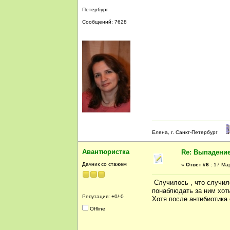
Петербург
Сообщений: 7628
Елена, г. Санкт-Петербург
Авантюристка
Re: Выпадение
Дачник со стажем
«
Ответ #6 :
17 Мар
Случилось , что случилос
понаблюдать за ним хоть
Репутация: +0/-0
Хотя после антибиотика
Offline