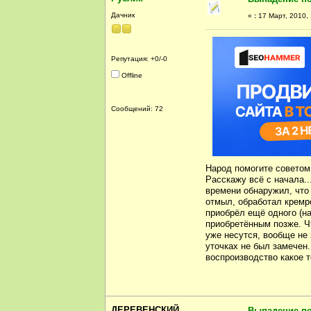
Дачник
«
:
17 Март, 2010, 
Репутация: +0/-0
Offline
Сообщений: 72
Народ помогите советом
Расскажу всё с начала..
времени обнаружил, что 
отмыл, обработал кремр
приобрёл ещё одного (на
приобретённым позже. Ч
уже несутся, вообще не 
уточках не был замечен.
воспроизводство какое 
ДЕРЕВЕНСКИЙ
Выпадение по