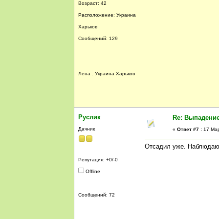
Возраст: 42
Расположение: Украина
Харьков
Сообщений: 129
Лена . Украина Харьков
Руслик
Re: Выпадение
Дачник
«
Ответ #7 :
17 Мар
Отсадил уже. Наблюдаю)
Репутация: +0/-0
Offline
Сообщений: 72