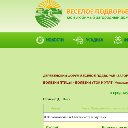
ФОРУМ
ПОМОЩЬ
КАЛЕНДАРЬ
ВОЙТИ
РЕГИСТ
НОВОСТИ
УСАДЬБА
Ф
ДЕРЕВЕНСКИЙ ФОРУМ ВЕСЕЛОЕ ПОДВОРЬЕ | ЗАГ
БОЛЕЗНИ ПТИЦЫ
>
БОЛЕЗНИ УТОК И УТЯТ
(Модерат
« предыд
Страниц: [
1
]
Вниз
Автор
Тема: Выпадение полового орга
0 Пользователей и 1 Гость смотрят эту тему.
Руслик
Выпадение по