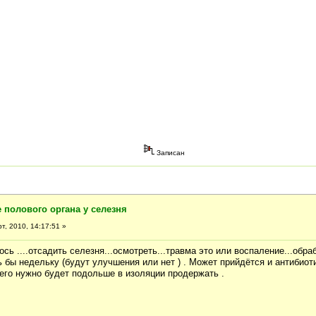
Записан
 полового органа у селезня
т, 2010, 14:17:51 »
ь ....отсадить селезня...осмотреть...травма это или воспаление...обрабо
 бы недельку (будут улучшения или нет ) . Может прийдётся и антибиот
 его нужно будет подольше в изоляции продержать .