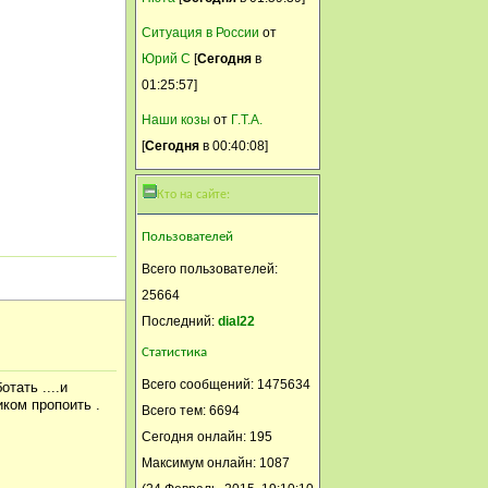
01 Апрель, 2015, 13:24:19
Ситуация в России
от
Самый скучный праздник за
Юрий С
[
Сегодня
в
всю за всю жизнь. Погода
01:25:57]
соответствует скуке.
Наши козы
от
Г.Т.А.
Селянка
[
Сегодня
в 00:40:08]
01 Апрель, 2015, 02:02:11
Кто на сайте:
Пользователей
Всего пользователей:
25664
Последний:
dial22
Статистика
Светлана-СПб
Всего сообщений: 1475634
тать ....и
иком пропоить .
Всего тем: 6694
31 Март, 2015, 18:55:40
Сегодня онлайн: 195
Девы, тему в разделе
Максимум онлайн: 1087
создайте.