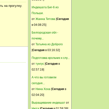
Светульки! С именинами вас,
ь на прогулку.
Индюшата Биг-6 из
тёзки!
Польши.
Камуфляж
от
Жанна Титова
[
Сегодня
01 Апрель, 2015, 13:53:46
в 04:08:25]
Главное, чтобы были 4 и 5
Белгородская обл -
апреля. Много планов.
почему...
Сибирка
от
Татьяна из Доброго
[
Сегодня
в 03:16:32]
01 Апрель, 2015, 13:38:43
Подготовка крольчих к слу...
от
тунгус
[
Сегодня
в
02:57:19]
А что вы готовили
Селянка
сегодня...
от
Нина Хоха
[
Сегодня
в
01 Апрель, 2015, 13:24:21
02:04:20]
С ДНЁМ СМЕХА !
Выращивание индюшат
от
Камуфляж
Нюта
[
Сегодня
в 01:59:39]