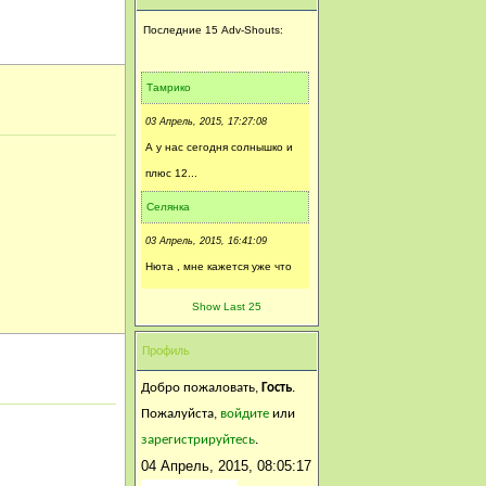
Последние 15 Adv-Shouts:
Тамрико
03 Апрель, 2015, 17:27:08
А у нас сегодня солнышко и
плюс 12...
Селянка
03 Апрель, 2015, 16:41:09
Нюта , мне кажется уже что
тепло никогда не придёт ))))
Show Last 25
Надюшка75
Профиль
03 Апрель, 2015, 15:57:05
Пасмурно. Снег идёт. И тут
Добро пожаловать,
Гость
.
же тает.
Пожалуйста,
войдите
или
зарегистрируйтесь
.
Нюта
04 Апрель, 2015, 08:05:17
03 Апрель, 2015, 15:47:07