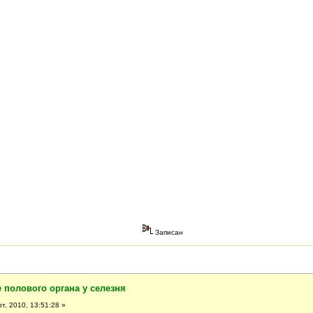
Записан
 полового органа у селезня
т, 2010, 13:51:28 »