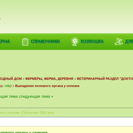
РАЦИЯ
ЕРМА
СПРАВОЧНИКИ
ХОЗЯЮШКА
ДЛЯ
ОРОДНЫЙ ДОМ
>
ФЕРМЕРЫ, ФЕРМА, ДЕРЕВНЯ
>
ВЕТЕРИНАРНЫЙ РАЗДЕЛ "ДОКТО
ор:
rella
) >
Выпадение полового органа у селезня
ущая тема
следующая тема »
на у селезня (Прочитано 3353 раз)
лового органа у селезня