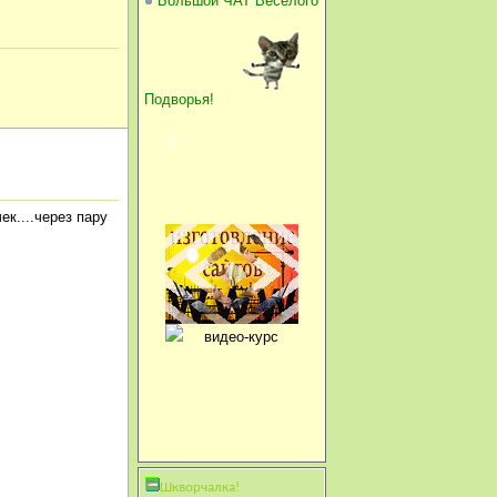
Большой ЧАТ Веселого
Подворья!
ек....через пару
Шкворчалка!