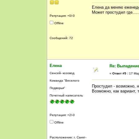
Елена да меняю еженеде
Может простудил где.....
Репутация: +0/-0
Offline
Сообщений: 72
Елена
Re: Выпадение
Сенсей- козовод
«
Ответ #5 :
17 Мар
Команда "Веселого
Простудил - возможно, н
Подворья"
Возможно, как вариант, 
Почетный написатель
Репутация: +2/-0
Offline
Расположение: г. Санкт-