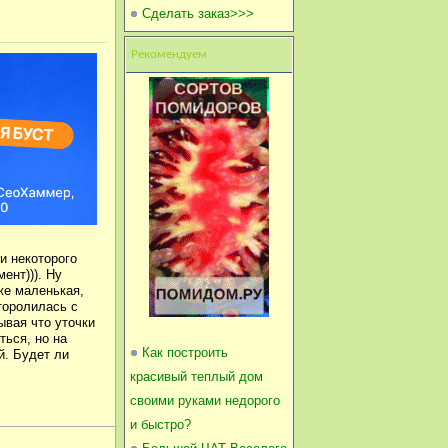
Сделать заказ>>>
Рекомендуем
и некоторого
ент))). Ну
же маленькая,
торолилась с
ывая что уточки
ться, но на
Как построить
й. Будет ли
красивый теплый дом
своими руками недорого
и быстро?