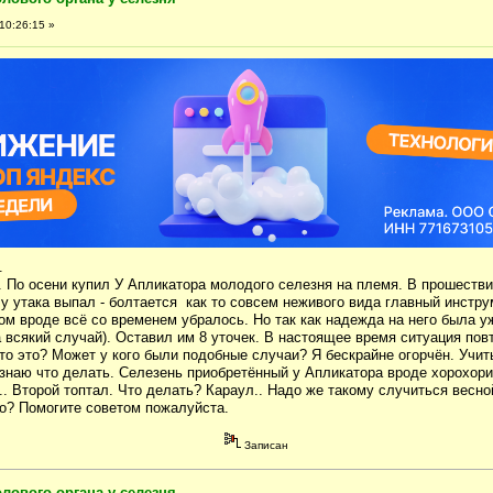
10:26:15 »
.
. По осени купил У Апликатора молодого селезня на племя. В прошестви
у утака выпал - болтается как то совсем неживого вида главный инструм
ом вроде всё со временем убралось. Но так как надежда на него была у
 всякий случай). Оставил им 8 уточек. В настоящее время ситуация пов
то это? Может у кого были подобные случаи? Я бескрайне огорчён. Учит
знаю что делать. Селезень приобретённый у Апликатора вроде хорохори
.. Второй топтал. Что делать? Караул.. Надо же такому случиться весно
то? Помогите советом пожалуйста.
Записан
лового органа у селезня