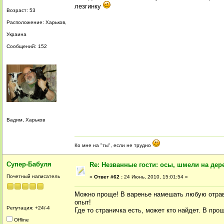
лезгинку
Возраст: 53
Расположение: Харьков,
Украина
Сообщений: 152
Вадим, Харьков
Ко мне на "ты", если не трудно
Супер-Бабуля
Re: Незванные гости: осы, шмели на дер
Почетный написатель
«
Ответ #62 :
24 Июнь, 2010, 15:01:54 »
Можно проще! В варенье намешать любую отраву
опыт!
Репутация: +24/-4
Где то страничка есть, может кто найдет. В про
Offline