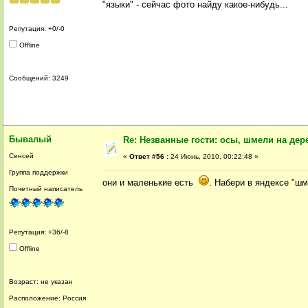
"языки" - сейчас фото найду какое-нибудь...
Репутация: +0/-0
Offline
Сообщений: 3249
Бывалый
Re: Незванные гости: осы, шмели на дер
Сенсей
«
Ответ #56 :
24 Июнь, 2010, 00:22:48 »
Группа поддержки
они и маленькие есть
. Набери в яндексе "шм
Почетный написатель
Репутация: +36/-8
Offline
Возраст: не указан
Расположение: Россия