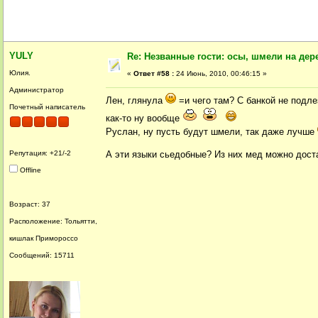
YULY
Re: Незванные гости: осы, шмели на дер
Юлия.
«
Ответ #58 :
24 Июнь, 2010, 00:46:15 »
Администратор
Лен, глянула
=и чего там? С банкой не подле
Почетный написатель
как-то ну вообще
Руслан, ну пусть будут шмели, так даже лучше
Репутация: +21/-2
А эти языки сьедобные? Из них мед можно дост
Offline
Возраст: 37
Расположение: Тольятти,
кишлак Примороссо
Сообщений: 15711