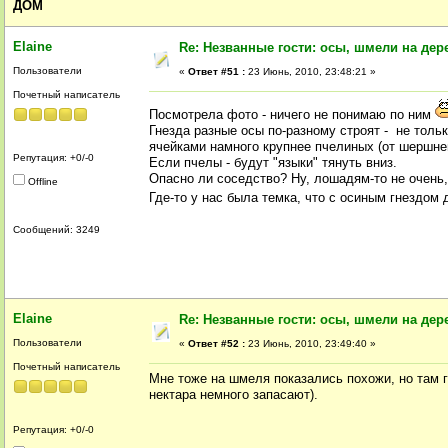
ДОМ
Elaine
Re: Незванные гости: осы, шмели на дер
Пользователи
«
Ответ #51 :
23 Июнь, 2010, 23:48:21 »
Почетный написатель
Посмотрела фото - ничего не понимаю по ним
Гнезда разные осы по-разному строят - не толь
ячейками намного крупнее пчелиных (от шершне
Репутация: +0/-0
Если пчелы - будут "языки" тянуть вниз.
Опасно ли соседство? Ну, лошадям-то не очень,
Offline
Где-то у нас была темка, что с осиным гнездом
Сообщений: 3249
Elaine
Re: Незванные гости: осы, шмели на дер
Пользователи
«
Ответ #52 :
23 Июнь, 2010, 23:49:40 »
Почетный написатель
Мне тоже на шмеля показались похожи, но там го
нектара немного запасают).
Репутация: +0/-0