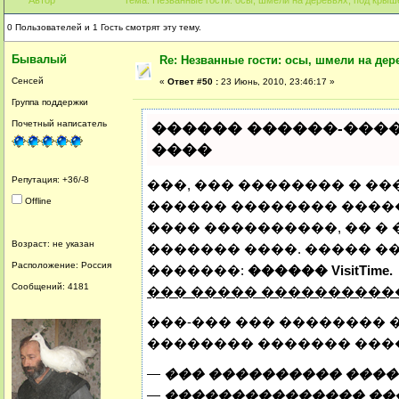
0 Пользователей и 1 Гость смотрят эту тему.
Бывалый
Re: Незванные гости: осы, шмели на дер
Сенсей
«
Ответ #50 :
23 Июнь, 2010, 23:46:17 »
Группа поддержки
Почетный написатель
������ ������-�����
����
Репутация: +36/-8
���, ��� �������� � ��
Offline
������ �������� �����
���� ����������, �� �
Возраст: не указан
������� ����. ����� �
Расположение: Россия
�������:
������ VisitTime.
Сообщений: 4181
��� ����� ���������
���-��� ��� �������� 
�������� ������� ���
—
��� ���������� ����
—
��������������� ���