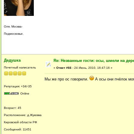
Оля. Москва-
Подмосковье.
Дедушка
Re: Незванные гости: осы, шмели на дер
Почетный написатель
«
Ответ #66 :
24 Июнь, 2010, 16:47:16 »
Мы же про ос говорили.
А осы они пчёлок мог
Репутация: +34/-35
Online
Возраст: 45
Расположение: д.Жуковка
Кировской области РФ
Сообщений: 11451