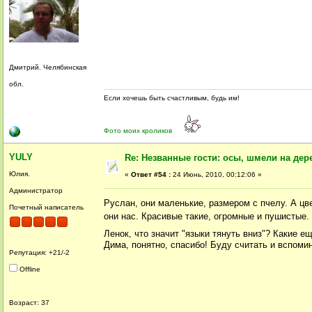
Дмитрий. Челябинская
обл.
Если хочешь быть счастливым, будь им!
Фото моих кроликов
YULY
Re: Незванные гости: осы, шмели на дер
Юлия.
«
Ответ #54 :
24 Июнь, 2010, 00:12:06 »
Администратор
Руслан, они маленькие, размером с пчелу. А ц
Почетный написатель
они нас. Красивые такие, огромные и пушистые. 
Ленок, что значит "языки тянуть вниз"? Какие е
Дима, понятно, спасибо! Буду считать и вспомина
Репутация: +21/-2
Offline
Возраст: 37