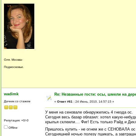
Оля. Москва-
Подмосковье.
wadimk
Re: Незванные гости: осы, шмели на дер
Дачник со стажем
«
Ответ #61 :
24 Июнь, 2010, 14:57:15 »
У меня на сеновале обнаружились 4 гнезда ос.
Сегодня весь базар облазил: хотел какую-нибуд
Репутация: +0/-0
крылья склеили.... Фиг! Есть только Райд и Ди
Offline
Пришлось купить - не огнем же с СЕНОВАЛА ос
Сегодняшней ночью полезу пшикать, а завтрашне