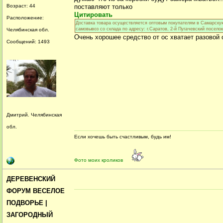
Возраст: 44
поставляют только
Цитировать
Расположение:
Доставка товара осуществляется оптовым покупателям в Самарску
самовывоз со склада по адресу: г.Саратов, 2-й Пугачевский поселок
Челябинская обл.
Очень хорошее средство от ос хватает разовой 
Сообщений: 1493
Дмитрий. Челябинская
обл.
Если хочешь быть счастливым, будь им!
Фото моих кроликов
ДЕРЕВЕНСКИЙ
ФОРУМ ВЕСЕЛОЕ
ПОДВОРЬЕ |
ЗАГОРОДНЫЙ