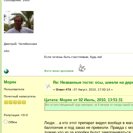
Сообщений: 1493
Дмитрий. Челябинская
обл.
Если хочешь быть счастливым, будь им!
Фото моих кроликов
Моряк
Re: Незванные гости: осы, шмели на дер
Пользователи
«
Ответ #74 :
07 Август, 2010, 17:00:14 »
Почетный написатель
Цитата: Моряк от 02 Июль, 2010, 13:51:31
Вот кстати обещанный чудо препарат, за 6 метров от гнезда парой п
Репутация: +0/-0
Offline
Люди....а кто этот препарат видел вообще в ма
баллончик и под заказ не привезли. Правда с м
думаю что из за коробки будут заморачиваться.