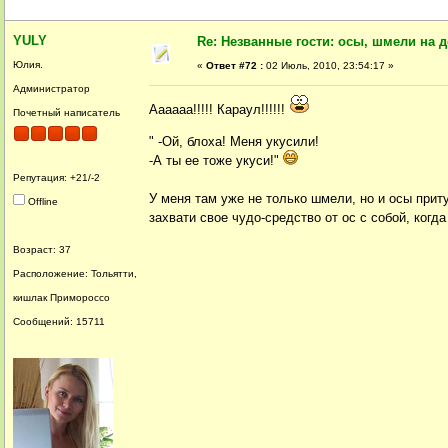
YULY
Re: Незванные гости: осы, шмели на д
Юлия.
«
Ответ #72 :
02 Июль, 2010, 23:54:17 »
Администратор
Аааааа!!!!! Караул!!!!!!
Почетный написатель
" -Ой, блоха! Меня укусили!
-А ты ее тоже укуси!"
Репутация: +21/-2
У меня там уже не только шмели, но и осы приту
Offline
захвати свое чудо-средство от ос с собой, когд
Возраст: 37
Расположение: Тольятти,
кишлак Примороссо
Сообщений: 15711