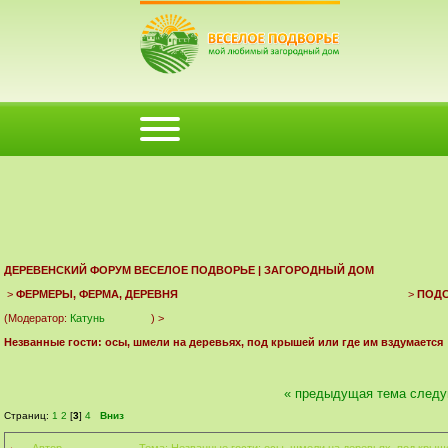
ФОРУМ
ПОМОЩЬ
КАЛЕНДАРЬ
ВОЙТИ
РЕГИСТРАЦИЯ
ДЕРЕВЕНСКИЙ ФОРУМ ВЕСЕЛОЕ ПОДВОРЬЕ | ЗАГОРОДНЫЙ ДОМ
>
ФЕРМЕРЫ, ФЕРМА, ДЕРЕВНЯ
>
ПОД
(Модератор:
Катунь
) >
Незванные гости: осы, шмели на деревьях, под крышей или где им вздумается
« предыдущая тема
следу
Страниц:
1
2
[
3
]
4
Вниз
Автор
Тема: Незванные гости: осы, шмели на деревьях, под крыш