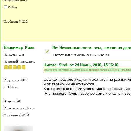
Репутация: +0/-1
Offline
Сообщений: 210
Владимир_Киев
Re: Незванные гости: осы, шмели на дер
Пользователи
«
Ответ #69 :
29 Июнь, 2010, 23:36:36 »
Почетный написатель
Цитата: Sindi от 24 Июнь, 2010, 15:16:16
Как то это не гуманно может они в природе полезные очень, опыляют
Оса как правило хищник и охотится на разных ли
Репутация: +0/-0
и от тараночки не откажутся...
Offline
Как-то сложно с ними уживаться а попросить их 
А в природе, Оля, наверное самый опасный зве
Возраст: 40
Расположение: Киев
Сообщений: 4184